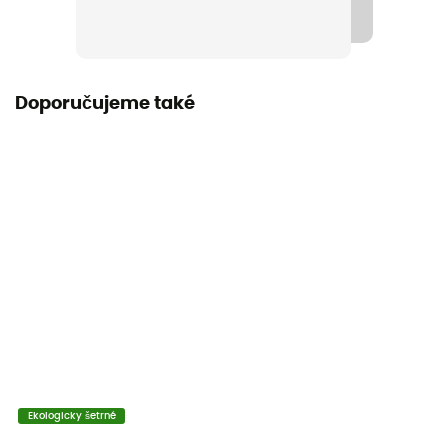
Materiály
[main] 100% cotton
Doporučujeme také
Ekologicky šetrné