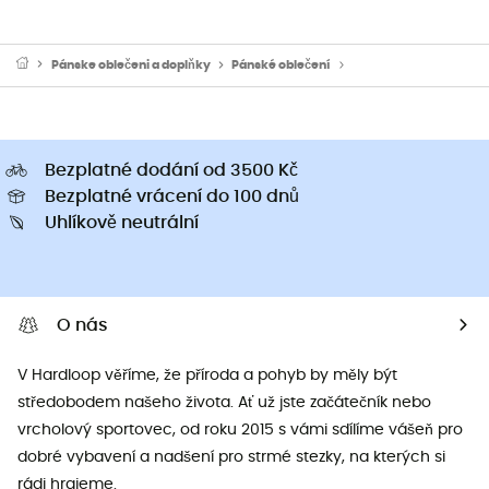
Pánske oblečeni a doplňky
Pánské oblečení
Pánské trička a dresy
Bezplatné dodání od 3500 Kč
Bezplatné vrácení do 100 dnů
Uhlíkově neutrální
O nás
V Hardloop věříme, že příroda a pohyb by měly být
středobodem našeho života. Ať už jste začátečník nebo
vrcholový sportovec, od roku 2015 s vámi sdílíme vášeň pro
dobré vybavení a nadšení pro strmé stezky, na kterých si
rádi hrajeme.