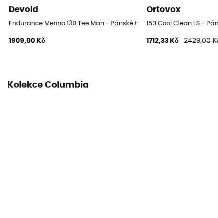
Devold
Ortovox
Endurance Merino 130 Tee Man - Pánské triko
150 Cool Clean LS - Pán
1909,00 Kč
1712,33 Kč
2429,00 K
Kolekce Columbia