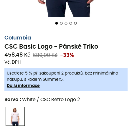
Columbia
CSC Basic Logo - Pánské Triko
458,48 Kč
689,00 Kč
-33%
Vč. DPH
Ušetřete 5 % při zakoupení 2 produktů, bez minimálního
nákupu, s kódem Summer5.
Triko Columbia CSC Basic Logo
je nezbytným oděvem
Další informace
pro všechny milovníky outdoorových sportů. Ať už se
chystáte na túru, kempování nebo jen na pohodový den
Barva
:
White / CSC Retro Logo 2
v přírodě, toto
triko
vám poskytne pohodlí a styl, které
potřebujete. Bude vás provázet na všech vašich
dobrodružstvích a hrdě ukáže vaši vášeň pro život
venku.