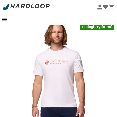
Letní akce 🔥 -5 % EXTRA při nákupu 2 produktů* s kódem
Summer5
-5% Extra - Kód Summer5
Ekologicky šetrné