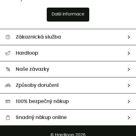
Další informace
Zákaznická služba
Nápověda a kontakt
Hardloop
Sledovat zásilku
Kdo jsme?
Vrácení zboží a peněz
Naše závazky
HardGuides
Průvodce velikostmi
Naše stopa
Naši Ambasadoři
Způsoby doručení
Second hand
HardGreen
100% bezpečný nákup
Snadný nákup online
Bezplatné dodání od 3500 Kč
© Hardloop 2026