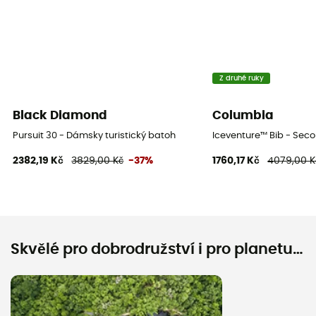
Z druhé ruky
Black Diamond
Columbia
Pursuit 30 - Dámsky turistický batoh
Iceventure™ Bib - Sec
2382,19 Kč
3829,00 Kč
-37%
1760,17 Kč
4079,00 K
Skvělé pro dobrodružství i pro planetu…