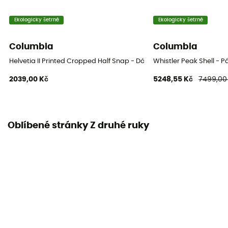
Ekologicky šetrné
Ekologicky šetrné
Columbia
Columbia
Helvetia II Printed Cropped Half Snap - Dámská fleesová mikina
Whistler Peak Shell -
2039,00 Kč
5248,55 Kč
7499,00
Oblíbené stránky Z druhé ruky