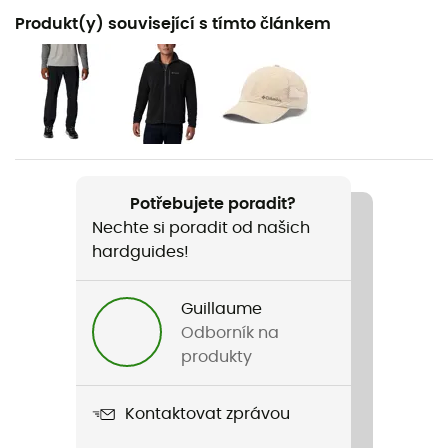
Doporučené pro
Produkt(y) související s tímto článkem
Běžné použití
Pohlaví
Pánské
Hmotnost
440 g
Potřebujete poradit?
Nechte si poradit od našich
Název produktu
hardguides!
CSC Basic Logo
Label
Guillaume
Biobavlna
Odborník na
produkty
Rukávy
Krátké
Kontaktovat zprávou