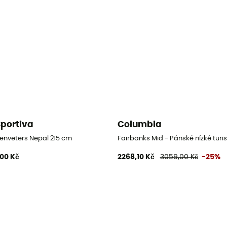
Sportiva
Columbia
istické boty
enveters Nepal 215 cm
Fairbanks Mid - Pánské nízké turis
,00 Kč
2268,10 Kč
3059,00 Kč
-25%