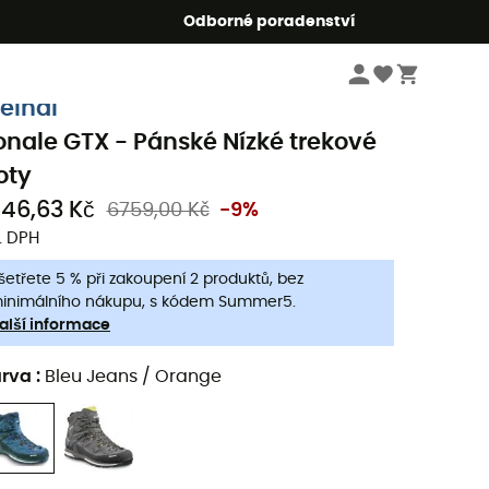
r5
Odborné poradenství
Pánske oblečeni a doplňky
Pánské boty
Pánské trekové boty & turistické
eindl
onale GTX - Pánské Nízké trekové
oty
146,63 Kč
6759,00 Kč
-9%
. DPH
šetřete 5 % při zakoupení 2 produktů, bez
inimálního nákupu, s kódem Summer5.
alší informace
arva
:
Bleu Jeans / Orange