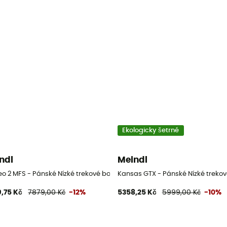
Ekologicky šetrné
ndl
Meindl
eo 2 MFS - Pánské Nízké trekové boty
Kansas GTX - Pánské Nízké trekov
,75 Kč
7879,00 Kč
-12%
5358,25 Kč
5999,00 Kč
-10%