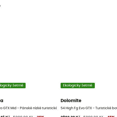
y
logicky šetrné
Ekologicky šetrné
wa
Dolomite
o GTX Mid - Pánské nízké turistické boty
54 High Fg Evo GTX - Turistické bo