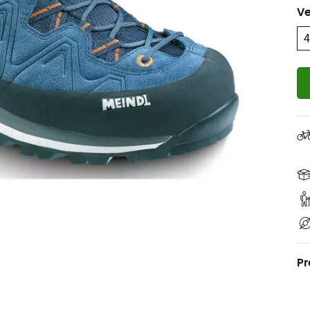
Ve
Pr