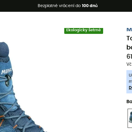
etní akce 🔥 -5 % EXTRA při nákupu 2 produktů* s kódem Summe
Bezplatné vrácení do
100 dnů
-5% Extra - Kód Summer5
M
Ekologicky šetrné
T
b
6
Vč
U
m
D
B