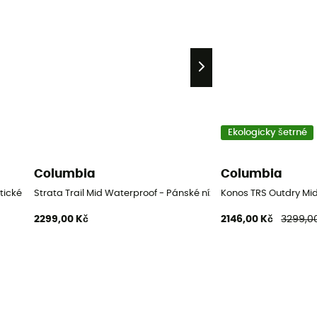
Ekologicky šetrné
Columbia
Columbia
tické boty
Strata Trail Mid Waterproof - Pánské nízké turistické boty
Konos TRS Outdry Mid 
2299,00 Kč
2146,00 Kč
3299,0