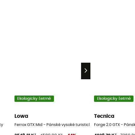
Ekologicky šetrné
Ekologicky šetrné
Lowa
Tecnica
ty
Ferrox GTX Mid - Pánské vysoké turistické boty
Forge 2.0 GTX - Pánsk