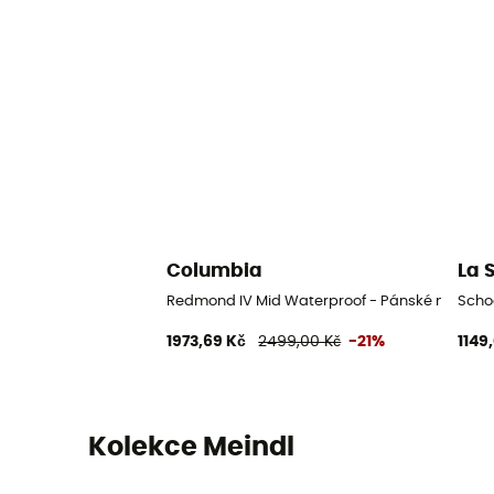
Columbia
La 
Redmond IV Mid Waterproof - Pánské nízké tur
Scho
1973,69 Kč
2499,00 Kč
-21%
1149
Kolekce Meindl