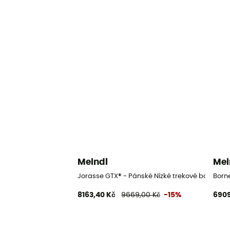
Meindl
Mei
Jorasse GTX® - Pánské Nízké trekové boty
Born
8163,40 Kč
9669,00 Kč
-15%
6909