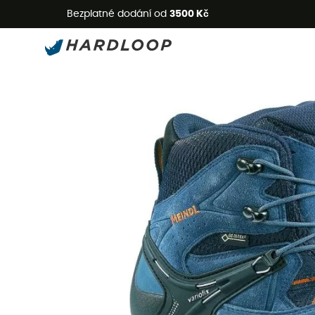
L
Bezplatné dodání od
3500 Kč