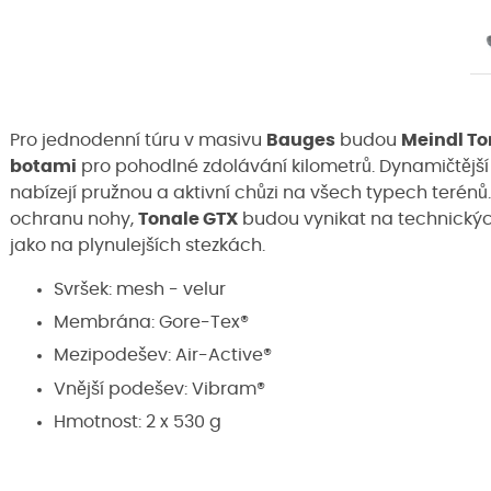
Pro jednodenní túru v masivu
Bauges
budou
Meindl To
botami
pro pohodlné zdolávání kilometrů. Dynamičtější
nabízejí pružnou a aktivní chůzi na všech typech terénů.
ochranu nohy,
Tonale GTX
budou vynikat na technickýc
jako na plynulejších stezkách.
Svršek: mesh - velur
Membrána: Gore-Tex®
Mezipodešev: Air-Active®
Vnější podešev: Vibram®
Hmotnost: 2 x 530 g