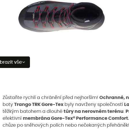
brazit vše
Zůstaňte rychlí a chránění před nejhorším!
Ochranné, n
boty
Trango TRK Gore-Tex
byly navrženy společností
La
těžkým batohem a dlouhé
túry na nerovném terénu
.
P
efektivní
membrána Gore-Tex® Performance Comfort
chůze po sněhových polích nebo nečekaných přeháněk