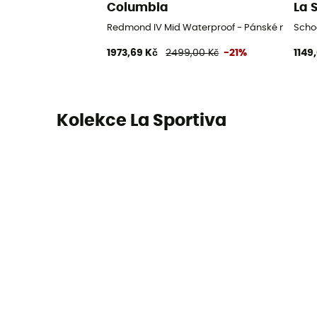
Columbia
La 
Redmond IV Mid Waterproof - Pánské nízké tur
Scho
1973,69 Kč
2499,00 Kč
-21%
1149
Kolekce La Sportiva