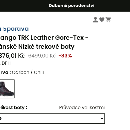
r5
Odborné poradenství
Pánske oblečeni a doplňky
Pánské boty
Pánské trekové boty & turistické
a Sportiva
rango TRK Leather Gore-Tex -
ánské Nízké trekové boty
376,01 Kč
6499,00 Kč
-33%
. DPH
arva
:
Carbon / Chili
likost boty
:
Průvodce velikostmi