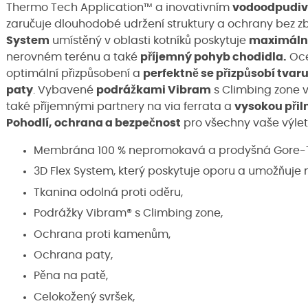
Thermo Tech Application™ a inovativním
vodoodpudiv
zaručuje dlouhodobé udržení struktury a ochrany bez z
System
umístěný v oblasti kotníků poskytuje
maximální
nerovném terénu a také
příjemný pohyb chodidla.
Oc
optimální přizpůsobení a
perfektně se přizpůsobí tvar
paty
. Vybavené
podrážkami Vibram
s Climbing zone v
také příjemnými partnery na via ferrata a
vysokou přil
Pohodlí, ochrana a bezpečnost
pro všechny vaše výlet
Membrána 100 % nepromokavá a prodyšná Gore-T
3D Flex System, který poskytuje oporu a umožňuje 
Tkanina odolná proti oděru,
Podrážky Vibram® s Climbing zone,
Ochrana proti kamenům,
Ochrana paty,
Pěna na patě,
Celokožený svršek,