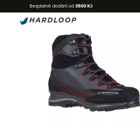
L
Bezplatné dodání od
3500 Kč