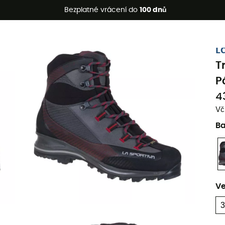
etní akce 🔥 -5 % EXTRA při nákupu 2 produktů* s kódem Summe
Bezplatné vrácení do
100 dnů
Ekologicky šetrné
L
T
P
4
Vč
B
Ve