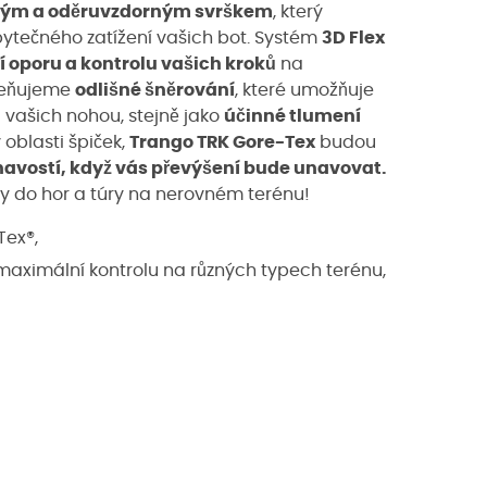
ým a oděruvzdorným svrškem
, který
bytečného zatížení vašich bot. Systém
3D Flex
 oporu a kontrolu vašich kroků
na
eňujeme
odlišné šněrování
, které umožňuje
u
vašich nohou, stejně jako
účinné tlumení
 oblasti špiček,
Trango TRK Gore-Tex
budou
navostí, když vás převýšení bude unavovat.
y do hor a túry na nerovném terénu!
ex®,
maximální kontrolu na různých typech terénu,