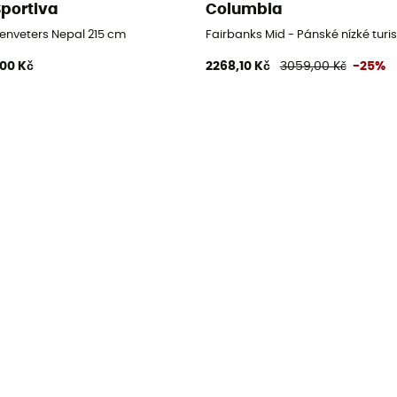
Sportiva
Columbia
istické boty
enveters Nepal 215 cm
Fairbanks Mid - Pánské nízké turis
,00 Kč
2268,10 Kč
3059,00 Kč
-25%