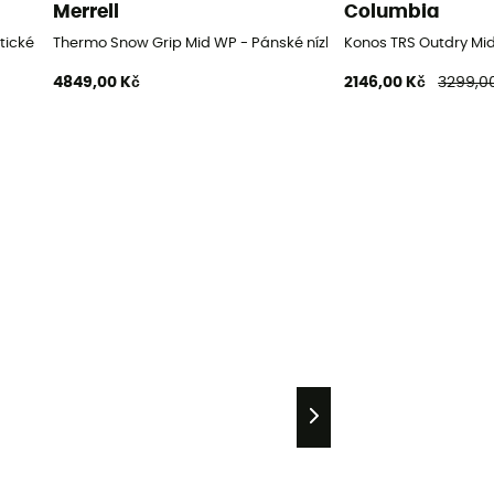
Merrell
Columbia
tické boty
Thermo Snow Grip Mid WP - Pánské nízké turistické boty
Konos TRS Outdry Mid 
4849,00 Kč
2146,00 Kč
3299,0