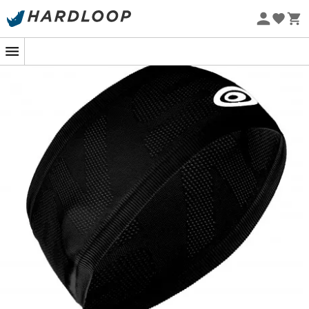
Letní akce 🔥 -5 % EXTRA při nákupu 2 produktů* s kódem
Summer5
Ekologicky šetrné