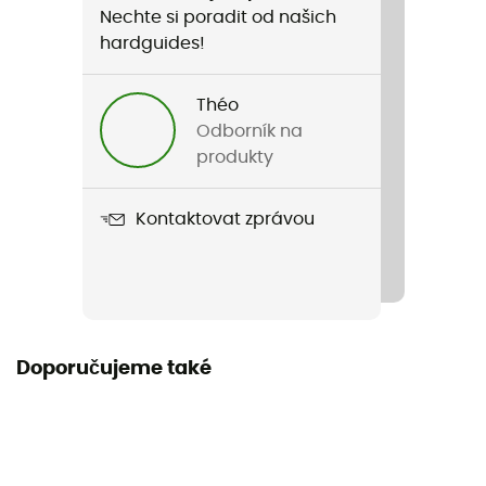
Nechte si poradit od našich
Pohlaví
hardguides!
Pánské / Dámské
Théo
Název produktu
Odborník na
Headband BV Sport
produkty
Stretch
Kontaktovat zprávou
Ano
Label
Zaručený původ v Evropě
Doporučujeme také