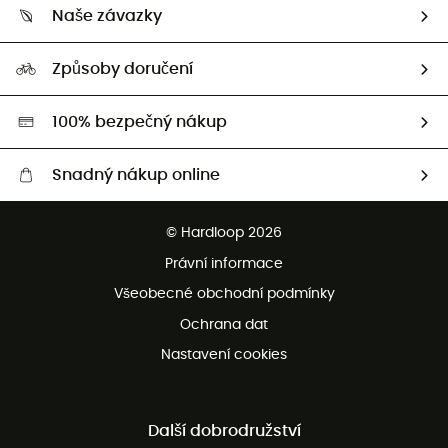
Vrácení zboží a peněz
Naše závazky
HardGuides
Průvodce velikostmi
Naše stopa
Naši Ambasadoři
Způsoby doručení
Second hand
HardGreen
100% bezpečný nákup
Snadný nákup online
Bezplatné dodání od 3500 Kč
© Hardloop 2026
Bezplatné vrácení do 100 dnů
Právní informace
Bezplatná zákaznická služba
Všeobecné obchodní podmínky
Ochrana dat
Nastavení cookies
Další dobrodružství