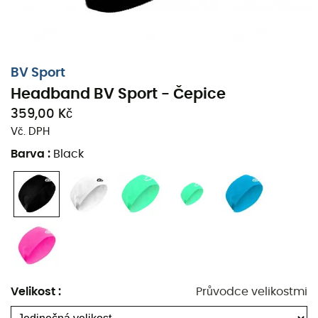
BV Sport
Headband BV Sport - Čepice
359,00 Kč
Vč. DPH
Barva
:
Black
Čepice BV Sport
bude vyhovovat všem nadšencům do
běhu, fitness nebo cyklistiky
, kteří hledají
optimální
Velikost
:
Průvodce velikostmi
absorpci
potu a velmi
dobré držení
na hlavě!