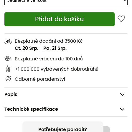
Elastická, lehká a velmi prodyšná,
tato čepice vám
poskytne vynikající pohodlí.
Přidat do košíku
Její tkanina z
polyamidu a elastanu
navíc umožní
dobré
odvádění vlhkosti
.
Oceňujeme její
různé a dynamické barvy
, abyste ji
Bezplatné dodání od 3500 Kč
mohli sladit se všemi svými outfity!
Ct. 20 Srp.
-
Pa. 21 Srp.
Lehká,
Bezplatné vrácení do 100 dnů
Ergonomická,
+1 000 000 vybavených dobrodruhů
Rychleschnoucí,
Odborné poradenství
Snadná na údržbu,
Univerzální velikost.
Popis
Technické specifikace
Doporučené pro
Pěší turistika / Trail / Běh / Běžné použití
Potřebujete poradit?