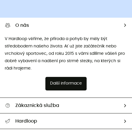
O nás
V Hardloop věříme, že příroda a pohyb by měly být
středobodem našeho života. Ať už jste začátečník nebo
vrcholový sportovec, od roku 2015 s vámi sdílíme vášeň pro
dobré vybavení a nadšení pro strmé stezky, na kterých si
rádi hrajeme.
Další informace
Zákaznická služba
Nápověda a kontakt
Hardloop
Sledovat zásilku
Kdo jsme?