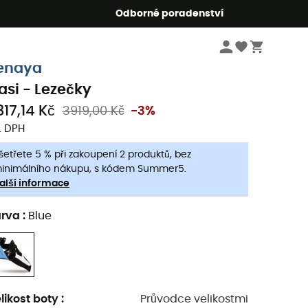
r5
Odborné poradenství
Pánske oblečeni a doplňky
Pánské boty
Pánské lezečky
enaya
asi - Lezečky
817,14 Kč
3919,00 Kč
-3%
. DPH
šetřete 5 % při zakoupení 2 produktů, bez
inimálního nákupu, s kódem Summer5.
alší informace
arva
:
Blue
likost boty
:
Průvodce velikostmi