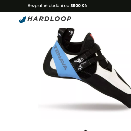
L
Bezplatné dodání od
3500 Kč