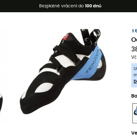
etní akce 🔥 -5 % EXTRA při nákupu 2 produktů* s kódem Summe
Bezplatné vrácení do
100 dnů
-5% Extra - Kód Summer5
T
O
3
Vč
U
m
D
B
Ve