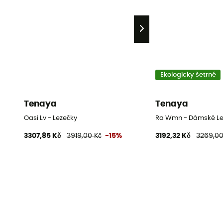
Ekologicky šetrné
Tenaya
Tenaya
Oasi Lv - Lezečky
Ra Wmn - Dámské Le
3307,85 Kč
3919,00 Kč
-15%
3192,32 Kč
3269,00