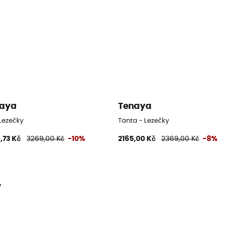
naya
Tenaya
 Lezečky
Tanta - Lezečky
,73 Kč
3269,00 Kč
-10%
2165,00 Kč
2369,00 Kč
-8%
y