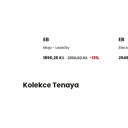
EB
EB
Mojo - Lezečky
Elect
1896,26 Kč
2199,00 Kč
-13%
2549
Kolekce Tenaya