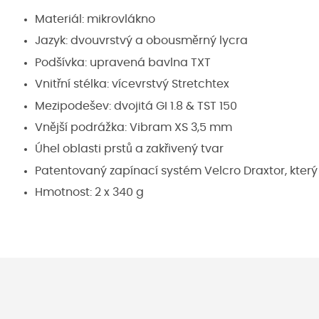
Materiál: mikrovlákno
Jazyk: dvouvrstvý a obousměrný lycra
Podšívka: upravená bavlna TXT
Vnitřní stélka: vícevrstvý Stretchtex
Mezipodešev: dvojitá GI 1.8 & TST 150
Vnější podrážka: Vibram XS 3,5 mm
Úhel oblasti prstů a zakřivený tvar
Patentovaný zapínací systém Velcro Draxtor, kter
Hmotnost: 2 x 340 g