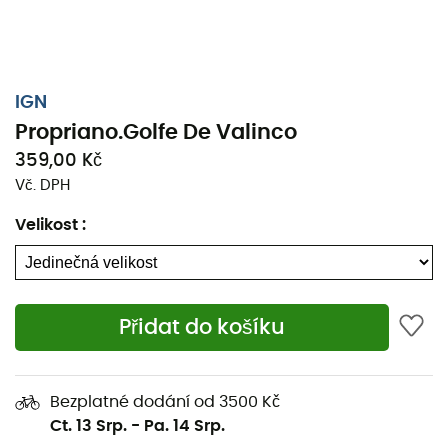
IGN
Propriano.Golfe De Valinco
359,00 Kč
Vč. DPH
Velikost
:
Přidat do košíku
Ať už se jedná o pár kilometrů nebo dlouhou expedici,
topografická mapa IGN Propriano.Golfe De Valinco bude
Bezplatné dodání od 3500 Kč
cenným spojencem pro přípravu a prožití vašeho
Ct. 13 Srp.
-
Pa. 14 Srp.
dobrodružství. Tato mapa IGN (měřítko 1 : 25 000) je