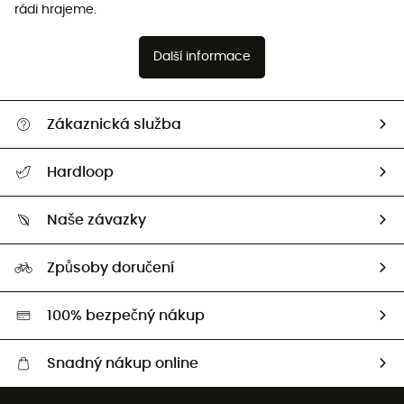
rádi hrajeme.
Další informace
Zákaznická služba
Nápověda a kontakt
Hardloop
Sledovat zásilku
Kdo jsme?
Vrácení zboží a peněz
Naše závazky
HardGuides
Průvodce velikostmi
Naše stopa
Naši Ambasadoři
Způsoby doručení
Second hand
HardGreen
100% bezpečný nákup
Snadný nákup online
Bezplatné dodání od 3500 Kč