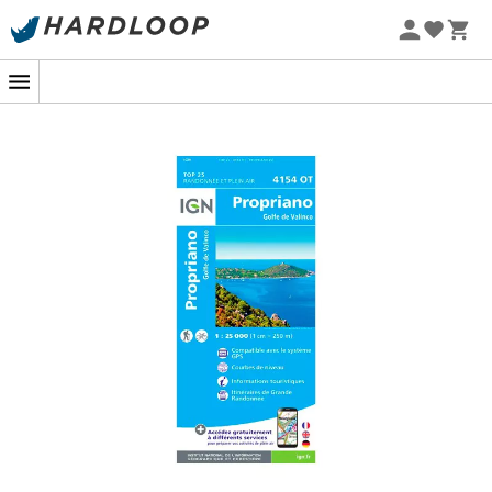
Letní akce 🔥 -5 % EXTRA při nákupu 2 produktů* s kódem
Summer5