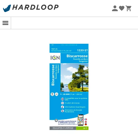
Letní akce 🔥 -5 % EXTRA při nákupu 2 produktů* s kódem
Summer5