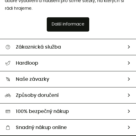
dobré vybavení a nadšení pro strmé stezky, na kterých si
rádi hrajeme.
Další informace
Zákaznická služba
Nápověda a kontakt
Hardloop
Sledovat zásilku
Kdo jsme?
Vrácení zboží a peněz
Naše závazky
HardGuides
Průvodce velikostmi
Naše stopa
Naši Ambasadoři
Způsoby doručení
Second hand
HardGreen
100% bezpečný nákup
Snadný nákup online