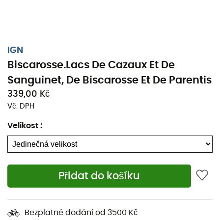
IGN
Biscarosse.Lacs De Cazaux Et De
Sanguinet, De Biscarosse Et De Parentis
339,00 Kč
Vč. DPH
Velikost
:
Ať už se jedná o pár kilometrů nebo dlouhou expedici,
Přidat do košíku
topografická mapa IGN Biscarosse.Lacs De Cazaux Et De
Sanguinet, De Biscarosse Et De Parentis bude cenným
spojencem při přípravě a prožití vašeho dobrodružství.
Bezplatné dodání od 3500 Kč
Tato mapa IGN (měřítko 1 : 25 000) obsahuje všechny