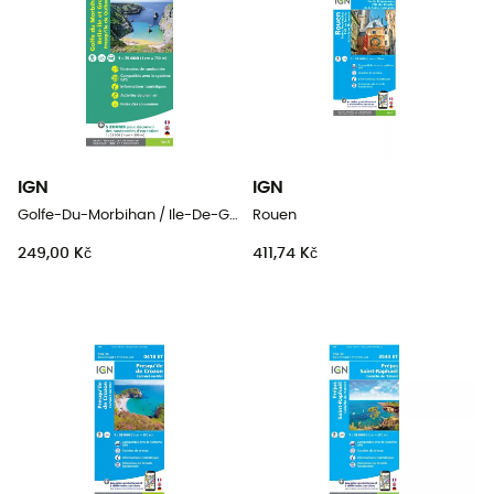
IGN
IGN
Golfe-Du-Morbihan / Ile-De-Groix / Belle-Ile / Presqu'Île-De-Quiberon
Rouen
249,00 Kč
411,74 Kč