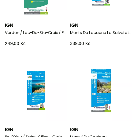
IGN
IGN
Verdon / Lac-De-Ste-Croix / Plateau-De-Valensole
Monts De Lacaune La Salvetat-Sur-Agout.Pnr Du Haut Languedoc
249,00 Kč
339,00 Kč
IGN
IGN