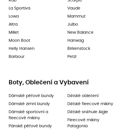
Rab
Scarpa
La Sportiva
Vaude
Lowa
Mammut
Altra
Julbo
Millet
New Balance
Moon Boot
Hanwag
Helly Hansen
Birkenstock
Barbour
Petzl
Boty, Oblečení a Vybavení
Dámské péřové bundy
Dětské oblečení
Dámské zimní bundy
Dětské fleecové mikiny
Dámské sportovní a
Dětské sněhule Aigle
fleecové mikiny
Fleecové mikiny
Pánské péřové bundy
Patagonia