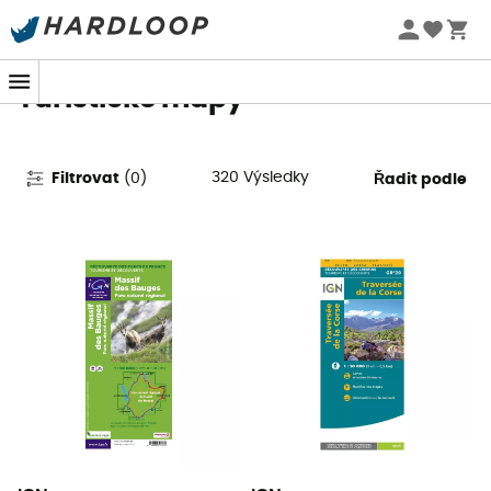
Letní akce 🔥 -5 % EXTRA při nákupu 2 produktů* s kódem
Summer5
Turistické mapy
320
Výsledky
Filtrovat
(
0
)
Řadit podle