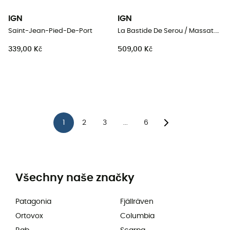
IGN
IGN
Saint-Jean-Pied-De-Port
La Bastide De Serou / Massat.Pic Des Trois Seigneurs.Pnr Des Pyrénées-Ariégeoises
339,00 Kč
509,00 Kč
1
2
3
6
...
Všechny naše značky
Patagonia
Fjällräven
Ortovox
Columbia