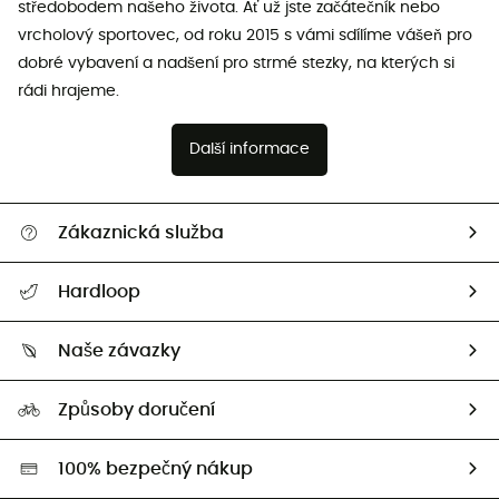
středobodem našeho života. Ať už jste začátečník nebo
vrcholový sportovec, od roku 2015 s vámi sdílíme vášeň pro
dobré vybavení a nadšení pro strmé stezky, na kterých si
rádi hrajeme.
Další informace
Zákaznická služba
Nápověda a kontakt
Hardloop
Sledovat zásilku
Kdo jsme?
Vrácení zboží a peněz
Naše závazky
HardGuides
Průvodce velikostmi
Naše stopa
Naši Ambasadoři
Způsoby doručení
Second hand
HardGreen
100% bezpečný nákup