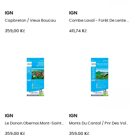
IGN
IGN
Capbreton / Vieux Boucau
Combe Laval - Forêt De Lente / Pnr Du Vercors
359,00 Kč
411,74 Kč
IGN
IGN
Le Donon.Obernai.Mont-Sainte-Odile.Vallée De La Bruche
Monts Du Cantal / Pnr Des Volcans D'Auvergne
359,00 Kč
359,00 Kč