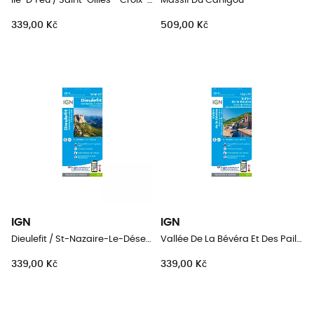
Ile-D'Yeu / Saint-Gilles - Croix-De-Vie
Massif Du Canigou
339,00 Kč
509,00 Kč
IGN
IGN
Dieulefit / St-Nazaire-Le-Désert / Forêt De Saou
Vallée De La Bévéra Et Des Paillons - Pn Du Mercantour
339,00 Kč
339,00 Kč