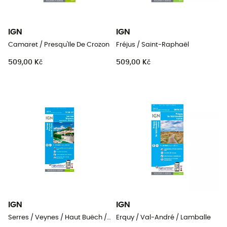
IGN
IGN
Camaret / Presqu'Ile De Crozon
Fréjus / Saint-Raphaël
509,00 Kč
509,00 Kč
IGN
IGN
Serres / Veynes / Haut Buëch / Bochaine
Erquy / Val-André / Lamballe