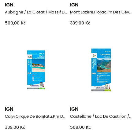
IGN
IGN
Aubagne / La Ciotat / Massif De La Sainte Baume
Mont Lozère.Florac.Pn Des Cévennes
509,00 Kč
339,00 Kč
IGN
IGN
Calvi.Cirque De Bonifatu.Pnr De Corse
Castellane / Lac De Castillon / Pnr Du Verdon
339,00 Kč
509,00 Kč