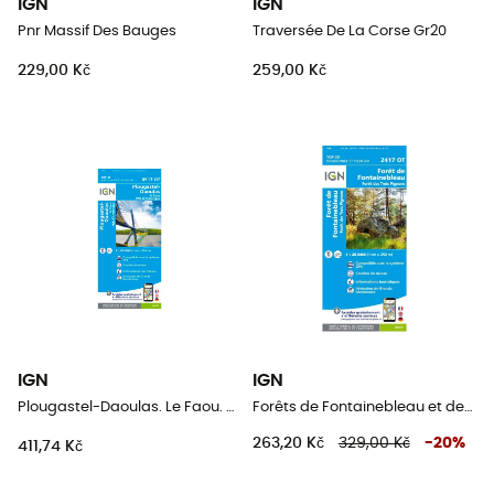
IGN
IGN
Pnr Massif Des Bauges
Traversée De La Corse Gr20
229,00 Kč
259,00 Kč
IGN
IGN
Plougastel-Daoulas. Le Faou. Pnr D'Armorique
Forêts de Fontainebleau et des Trois Pignons
263,20 Kč
329,00 Kč
-
20
%
411,74 Kč