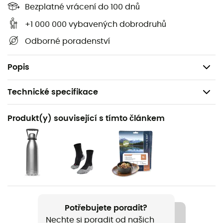
Formát: 16 x 21,5
Bezplatné vrácení do 100 dnů
Vazba: brožovaná s chlopněmi
+1 000 000 vybavených dobrodruhů
Datum vydání: 03.05.2019
Odborné poradenství
Autor(ři): P. Mérienne / T. Menard
Vydavatel: Editions Ouest France
Popis
Technické specifikace
Doporučené pro
Produkt(y) související s tímto článkem
Pěší turistika / Trekking / Cestování
Název produktu
Randonnees Nature Dans Les Alpes
Jazyk
Francouzština
Potřebujete poradit?
Nechte si poradit od našich