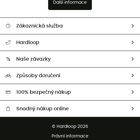
Další informace
Zákaznická služba
Nápověda a kontakt
Hardloop
Sledovat zásilku
Kdo jsme?
Vrácení zboží a peněz
Naše závazky
HardGuides
Průvodce velikostmi
Naše stopa
Naši Ambasadoři
Způsoby doručení
Second hand
HardGreen
100% bezpečný nákup
Snadný nákup online
Bezplatné dodání od 3500 Kč
© Hardloop 2026
Bezplatné vrácení do 100 dnů
Právní informace
Bezplatná zákaznická služba