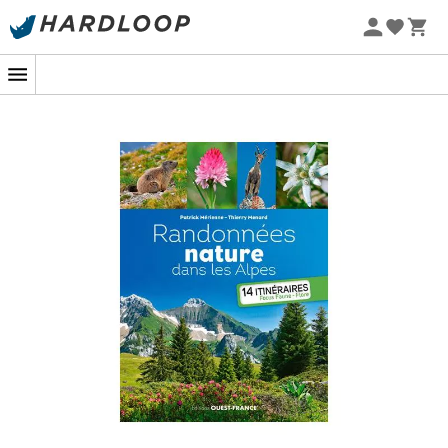
Letní akce 🔥 -5 % EXTRA při nákupu 2 produktů* s kódem
Summer5