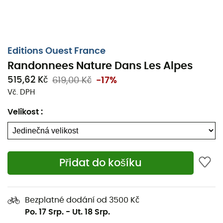
Editions Ouest France
Randonnees Nature Dans Les Alpes
515,62 Kč
619,00 Kč
-17%
Vč. DPH
Velikost
:
Vydejte se na dobrodružství s
knihou Pěší túry v přírodě
v Alpách
od
Éditions Ouest France
. V této knize najdete
14 návrhů na túry s podrobnými mapami a trasami.
Krátký přehled o alpské fauně a flóře vám umožní získat
Přidat do košíku
znalosti o lokalitě před tím, než se vydáte objevovat
masiv Alp. Tato kniha obsahuje všechny potřebné
informace pro správnou praxi pěší turistiky!
Bezplatné dodání od 3500 Kč
Po. 17 Srp.
-
Ut. 18 Srp.
Počet stran: 216