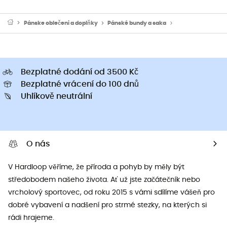
Pánske oblečeni a doplňky
Pánské bundy a saka
Pánské sportovní 
Bezplatné dodání od 3500 Kč
Bezplatné vrácení do 100 dnů
Uhlíkově neutrální
O nás
V Hardloop věříme, že příroda a pohyb by měly být
středobodem našeho života. Ať už jste začátečník nebo
vrcholový sportovec, od roku 2015 s vámi sdílíme vášeň pro
dobré vybavení a nadšení pro strmé stezky, na kterých si
rádi hrajeme.