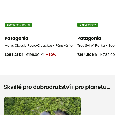
Ekologicky šetrné
Z druhé ruky
Patagonia
Patagonia
Men's Classic Retro-X Jacket - Pánská fleesová mikina
Tres 3-In-1 Parka - S
3098,21 Kč
6199,00 Kč
-50%
7394,50 Kč
14789,00
Skvělé pro dobrodružství i pro planetu…