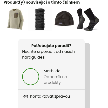
Produkt(y) související s tímto článkem
Pěší turistika / Horolezectví / Běžné použití / Horské
kolo / Lyžování
Pohlaví
Pánské
Hmotnost
Potřebujete poradit?
289 g
Nechte si poradit od našich
hardguides!
Název produktu
R1 Air Zip Neck
Mathilde
Střih
Odborník na
Standardní
produkty
Label
Kontaktovat zprávou
Bluesign / Fair Trade Certified™ / Recyklované