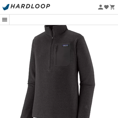
Letní akce 🔥 -5 % EXTRA při nákupu 2 produktů* s kódem
Summer5
Ekologicky šetrné
R1 Air Zip Neck
je
fleesová mikina pro muže
od značky
Patagonia
. Snadno se obléká díky
zipu
v horní části, což