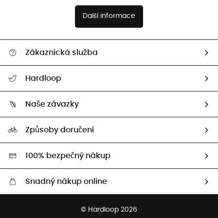
Další informace
Zákaznická služba
Nápověda a kontakt
Hardloop
Sledovat zásilku
Kdo jsme?
Vrácení zboží a peněz
Naše závazky
HardGuides
Průvodce velikostmi
Naše stopa
Naši Ambasadoři
Způsoby doručení
Second hand
HardGreen
100% bezpečný nákup
Snadný nákup online
Bezplatné dodání od 3500 Kč
© Hardloop 2026
Bezplatné vrácení do 100 dnů