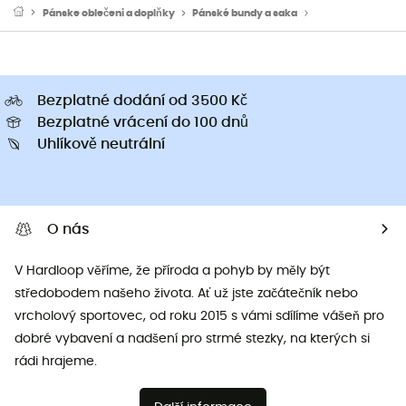
Pánske oblečeni a doplňky
Pánské bundy a saka
Pánské sportovní 
Bezplatné dodání od 3500 Kč
Bezplatné vrácení do 100 dnů
Uhlíkově neutrální
O nás
V Hardloop věříme, že příroda a pohyb by měly být
středobodem našeho života. Ať už jste začátečník nebo
vrcholový sportovec, od roku 2015 s vámi sdílíme vášeň pro
dobré vybavení a nadšení pro strmé stezky, na kterých si
rádi hrajeme.