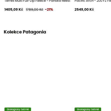
Terrex Multi Full-Zip Fleece - Pánská fleesová mikina
Pacific Arch™ 200 FZ F
1405,09 Kč
1789,00 Kč
-21%
2549,00 Kč
Kolekce Patagonia
Ekologicky šetrné
Ekologicky šetrné