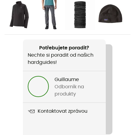
kolo / Lyžování
Pohlaví
Pánské
Hmotnost
Potřebujete poradit?
275 g
Nechte si poradit od našich
hardguides!
Název produktu
R1 Air Crew
Guillaume
Střih
Odborník na
Standardní
produkty
Label
Kontaktovat zprávou
Bluesign / Fair Trade Certified™ / Recyklované /
Ekomateriál