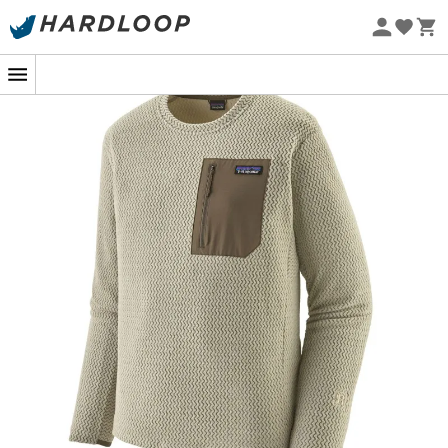
Letní akce 🔥 -5 % EXTRA při nákupu 2 produktů* s kódem
Summer5
Ekologicky šetrné
R1 Air Crew
je
fleesová mikina pro muže
od značky