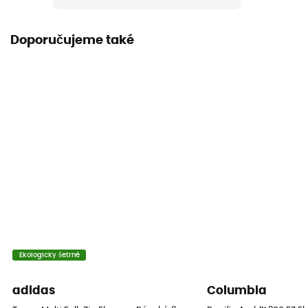
Rukávy
Dlouhé
Doporučujeme také
Kapuce
Ne
Kapsy
1 kieszeń na piersi
Materiály
[main] 100 % recycled polyester
Úroveň tepla
Střední fleesová mikina
Ekologicky šetrné
adidas
Columbia