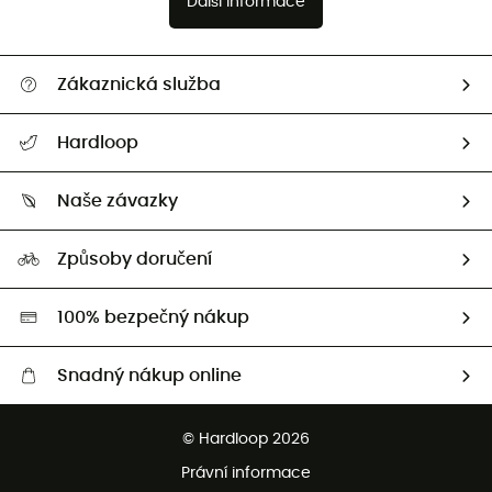
Další informace
Zákaznická služba
Nápověda a kontakt
Hardloop
Sledovat zásilku
Kdo jsme?
Vrácení zboží a peněz
Naše závazky
HardGuides
Průvodce velikostmi
Naše stopa
Naši Ambasadoři
Způsoby doručení
Second hand
HardGreen
100% bezpečný nákup
Snadný nákup online
Bezplatné dodání od 3500 Kč
© Hardloop 2026
Bezplatné vrácení do 100 dnů
Právní informace
Bezplatná zákaznická služba