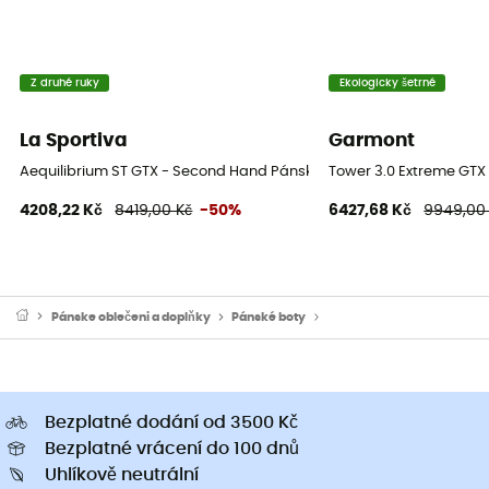
Z druhé ruky
Ekologicky šetrné
La Sportiva
Garmont
Aequilibrium ST GTX - Second Hand Pánské horolezecké boty - Čern
Tower 3.0 Extreme GTX 
4208,22 Kč
8419,00 Kč
-50%
6427,68 Kč
9949,00
Pánske oblečeni a doplňky
Pánské boty
Pánské horolezecké boty
Bezplatné dodání od 3500 Kč
Bezplatné vrácení do 100 dnů
Uhlíkově neutrální