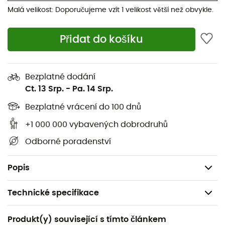
špičce a patě pro uchycení maček
Malá velikost: Doporučujeme vzít 1 velikost větší než obvykle.
Vnější podešev: Vibram s Impact Brake System,
znovu podražitelná a plně přizpůsobitelná pro
Přidat do košíku
mačky
Snížená hmotnost díky lehkým kovovým dílům
Systém 3D Flex usnadňuje chůzi a podporuje kotník
Bezplatné dodání
v nerovném terénu
Ct. 13 Srp.
-
Pa. 14 Srp.
Ochranný gumový lem chrání proti nárazům a
Bezplatné vrácení do 100 dnů
oděru
+1 000 000 vybavených dobrodruhů
Odnímatelný jazyk EZ Out umožňuje přesnější
nastavení a pomáhá odvádět pot pomocí textilie,
Odborné poradenství
která odvádí vlhkost ven z boty
Hmotnost: 2 x 950 g
Popis
Technické specifikace
Doporučené pro
Produkt(y) související s tímto článkem