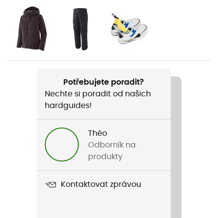
Ledolezení / Horolezectví
Pohlaví
Pánské
Hmotnost
2 x 950 g
Potřebujete poradit?
Nechte si poradit od našich
Název produktu
hardguides!
Nepal Cube GTX
Kompatibilní mačky
Théo
Na řemínky / Automatické / Poloautomatické
Odborník na
produkty
Kompatibilita s mačkami
Ano
Kontaktovat zprávou
Membrána
Gore-Tex®