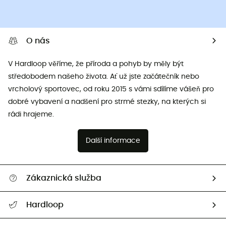
O nás
V Hardloop věříme, že příroda a pohyb by měly být
středobodem našeho života. Ať už jste začátečník nebo
vrcholový sportovec, od roku 2015 s vámi sdílíme vášeň pro
dobré vybavení a nadšení pro strmé stezky, na kterých si
rádi hrajeme.
Další informace
Zákaznická služba
Nápověda a kontakt
Hardloop
Sledovat zásilku
Kdo jsme?