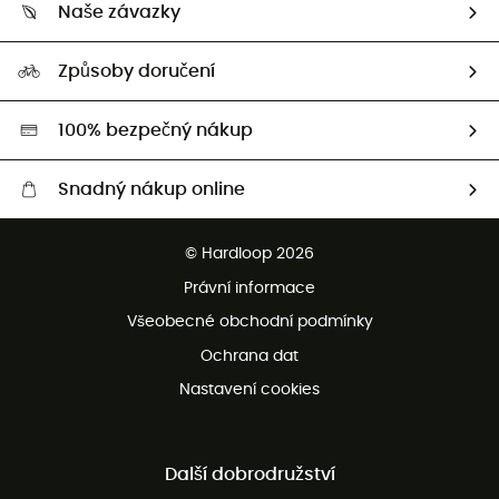
Vrácení zboží a peněz
Naše závazky
HardGuides
Průvodce velikostmi
Naše stopa
Naši Ambasadoři
Způsoby doručení
Second hand
HardGreen
100% bezpečný nákup
Snadný nákup online
Bezplatné dodání od 3500 Kč
© Hardloop 2026
Bezplatné vrácení do 100 dnů
Právní informace
Bezplatná zákaznická služba
Všeobecné obchodní podmínky
Ochrana dat
Nastavení cookies
Další dobrodružství