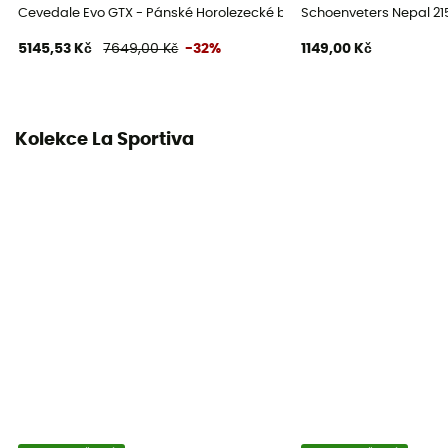
Cevedale Evo GTX - Pánské Horolezecké boty
Schoenveters Nepal 2
Zapínací systém
5145,53 Kč
7649,00 Kč
-32%
1149,00 Kč
Šněrovadla s háčky
Materiál svršku
Kůže Idro-Perwanger® vodoodpudivá 3+ mm
Kolekce La Sportiva
Ochrana
Kotník / Patní kost / Ochrana proti kameni
Vlastnost oděvu
Prodyšný