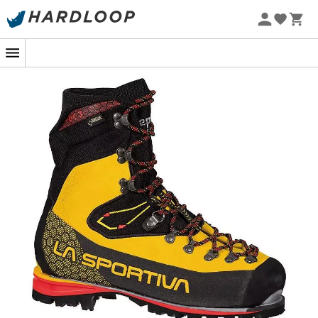
Letní akce 🔥 -5 % EXTRA při nákupu 2 produktů* s kódem
Summer5
Nepal Cube GTX
jsou
horolezecké boty
značky
La
Sportiva
. Ty nejlepší,
Nepal Cube GTX
představují vrchol
technologického pokroku v oblasti
horolezeckých bot
a
vysokohorského vybavení. Tepelně izolační, lehké a velmi