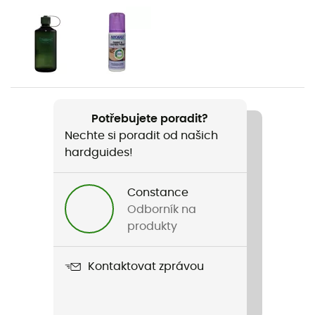
Ledolezení / Horolezectví
Pohlaví
Pánské
Hmotnost
2 x 980 g
Potřebujete poradit?
Nechte si poradit od našich
Název produktu
hardguides!
Karakorum Evo GTX
Kompatibilní mačky
Constance
Na řemínky / Automatické / Poloautomatické
Odborník na
produkty
Kompatibilita s mačkami
Ano
Kontaktovat zprávou
Membrána
Gore-Tex®