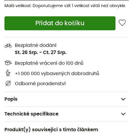
Horolezecké boty La Sportiva Karakorum Evo GTX pro
Malá velikost: Doporučujeme vzít 1 velikost větší než obvykle.
muže budou vaším nejlepším partnerem na horách,
spolehlivým spojencem, na kterého se můžete
Přidat do košíku
spolehnout bez ohledu na terén a počasí!
Svršek: Kůže Idro-Perwanger 2,8 mm + horní část
Bezplatné dodání
textil
St. 26 Srp.
-
Ct. 27 Srp.
Podšívka: Gore-Tex® Performance Comfort
Bezplatné vrácení do 100 dnů
Stélka: Ibi-Thermo izolace 9 mm
Mezipodešev: Polyuretan 6 mm s předním
+1 000 000 vybavených dobrodruhů
uchycením maček
Odborné poradenství
Hmotnost: 980 g (na botu, ve velikosti 42)
Podrážka: Vibram® Impact Brake System
Popis
Technické specifikace
Doporučené pro
Produkt(y) související s tímto článkem