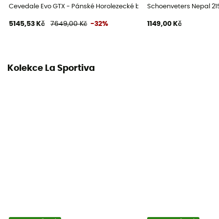
Cevedale Evo GTX - Pánské Horolezecké boty
Schoenveters Nepal 2
Zapínací systém
5145,53 Kč
7649,00 Kč
-32%
1149,00 Kč
Šňůrky s očky / Šněrovadla s háčky
Ochrana
Prsty / Kotník / Patní kost / Ochrana proti kameni
Kolekce La Sportiva
Vlastnost oděvu
Izolační