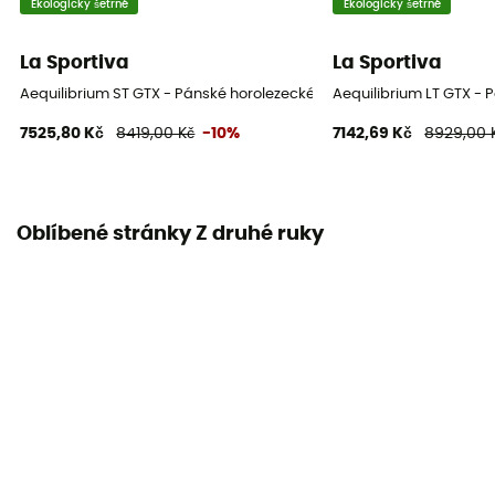
Ekologicky šetrné
Ekologicky šetrné
La Sportiva
La Sportiva
Aequilibrium ST GTX - Pánské horolezecké boty
Aequilibrium LT GTX - 
7525,80 Kč
8419,00 Kč
-10%
7142,69 Kč
8929,00 
Oblíbené stránky Z druhé ruky