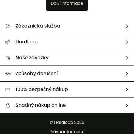
Další informace
Zákaznická služba
Nápověda a kontakt
Hardloop
Sledovat zásilku
Kdo jsme?
Vrácení zboží a peněz
Naše závazky
HardGuides
Průvodce velikostmi
Naše stopa
Naši Ambasadoři
Způsoby doručení
Second hand
HardGreen
100% bezpečný nákup
Snadný nákup online
Bezplatné dodání od 3500 Kč
© Hardloop 2026
Bezplatné vrácení do 100 dnů
Právní informace