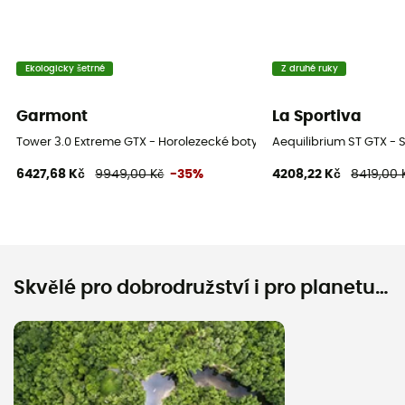
Ekologicky šetrné
Z druhé ruky
Garmont
La Sportiva
Tower 3.0 Extreme GTX - Horolezecké boty
Aequilibrium ST GTX -
6427,68 Kč
9949,00 Kč
-35%
4208,22 Kč
8419,00 
Skvělé pro dobrodružství i pro planetu…