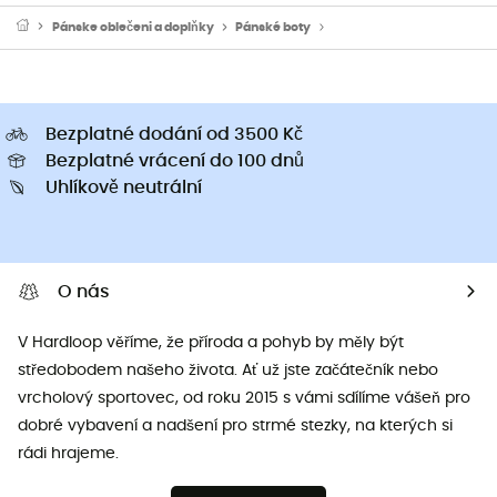
Pánske oblečeni a doplňky
Pánské boty
Pánské horolezecké boty
Bezplatné dodání od 3500 Kč
Bezplatné vrácení do 100 dnů
Uhlíkově neutrální
O nás
V Hardloop věříme, že příroda a pohyb by měly být
středobodem našeho života. Ať už jste začátečník nebo
vrcholový sportovec, od roku 2015 s vámi sdílíme vášeň pro
dobré vybavení a nadšení pro strmé stezky, na kterých si
rádi hrajeme.