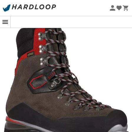
Letní akce 🔥 -5 % EXTRA při nákupu 2 produktů* s kódem
Summer5
Ekologicky šetrné
Karakorum Evo GTX
, vyráběná společností
La Sportiva
,
je kožená
horolezecká bota
, která je zároveň pevná a
odolná a která vás s jistotou provede všemi vašimi