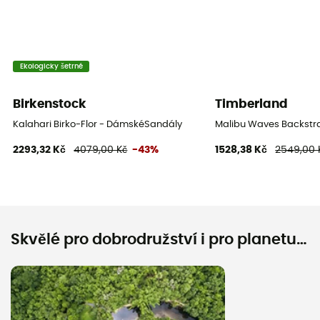
Ekologicky šetrné
Birkenstock
Timberland
Kalahari Birko-Flor - DámskéSandály
Malibu Waves Backstr
2293,32 Kč
4079,00 Kč
-43%
1528,38 Kč
2549,00 
Skvělé pro dobrodružství i pro planetu…