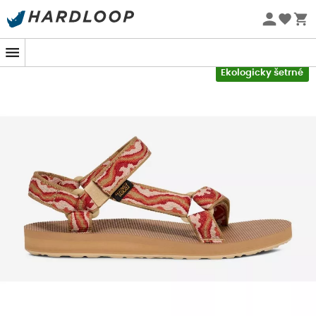
Letní akce 🔥 -5 % EXTRA při nákupu 2 produktů* s kódem
Summer5
-5% Extra - Kód Summer5
Ekologicky šetrné