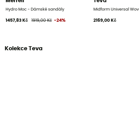
Merrell
Teva
Podešev
Hydro Moc - Dámské sandály
Midform Universal Wo
Kaučuk
1457,83 Kč
1919,00 Kč
-24%
2169,00 Kč
Výška svršku
Svršek střední
Kolekce Teva
Label
Recyklované / PFC-Free
Zapínací systém
Velcro
Materiál svršku
Rostliny - syntetické
Ochrana
Ochrana proti kameni