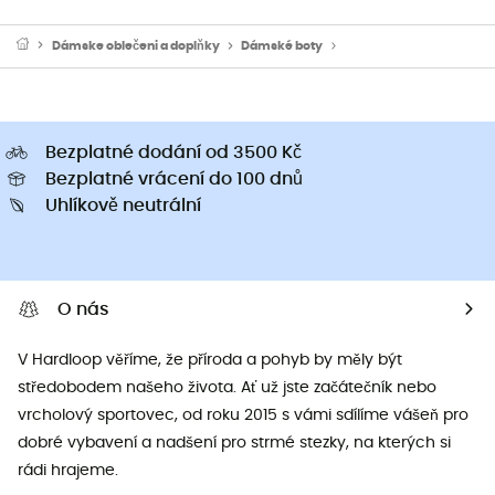
Dámske oblečeni a doplňky
Dámské boty
Dámské turistické sandá
Bezplatné dodání od 3500 Kč
Bezplatné vrácení do 100 dnů
Uhlíkově neutrální
O nás
V Hardloop věříme, že příroda a pohyb by měly být
středobodem našeho života. Ať už jste začátečník nebo
vrcholový sportovec, od roku 2015 s vámi sdílíme vášeň pro
dobré vybavení a nadšení pro strmé stezky, na kterých si
rádi hrajeme.