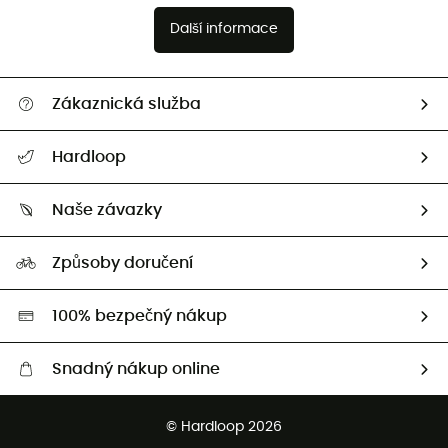
Další informace
Zákaznická služba
Nápověda a kontakt
Hardloop
Sledovat zásilku
Kdo jsme?
Vrácení zboží a peněz
Naše závazky
HardGuides
Průvodce velikostmi
Naše stopa
Naši Ambasadoři
Způsoby doručení
Second hand
HardGreen
100% bezpečný nákup
Snadný nákup online
Bezplatné dodání od 3500 Kč
© Hardloop 2026
Bezplatné vrácení do 100 dnů