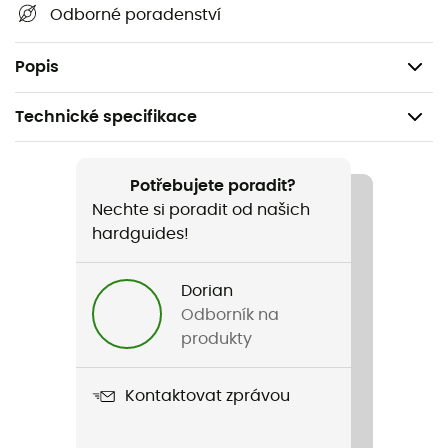
Gumová podrážka
Odborné poradenství
Mezipodešev EVA
Hmotnost: 2 x 156 g
Popis
Technické specifikace
Doporučené pro
Pěší turistika / Trekking / Cestování / Běžné použití /
Potřebujete poradit?
Běžné použití
Nechte si poradit od našich
hardguides!
Pohlaví
Dámské
Dorian
Odborník na
Hmotnost
produkty
2 x 156 g
Kontaktovat zprávou
Název produktu
Original Universal