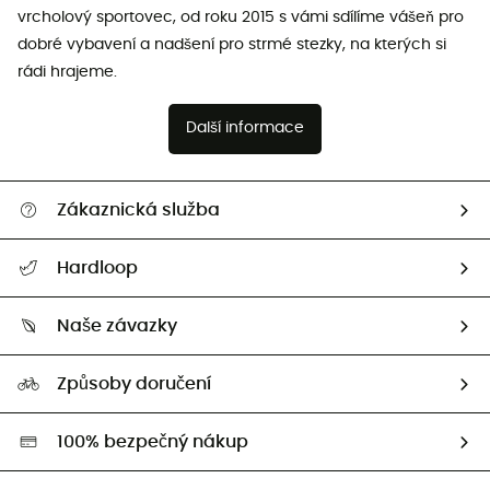
vrcholový sportovec, od roku 2015 s vámi sdílíme vášeň pro
dobré vybavení a nadšení pro strmé stezky, na kterých si
rádi hrajeme.
Další informace
Zákaznická služba
Nápověda a kontakt
Hardloop
Sledovat zásilku
Kdo jsme?
Vrácení zboží a peněz
Naše závazky
HardGuides
Průvodce velikostmi
Naše stopa
Naši Ambasadoři
Způsoby doručení
Second hand
HardGreen
100% bezpečný nákup