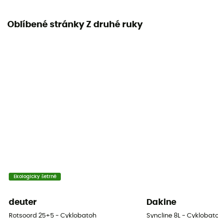
Oblíbené stránky Z druhé ruky
Ekologicky šetrné
deuter
Dakine
Rotsoord 25+5 - Cyklobatoh
Syncline 8L - Cyklobat