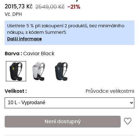
2015,73 Kč
2549,00 Kč
-21%
Vnější tkanina: 100 % polyamid
Vč. DPH
Podšívka: 100 % polyester
Ušetřete 5 % při zakoupení 2 produktů, bez minimálního
Rezervoár Hydrapak 2 L s uzamykatelným
nákupu, s kódem Summer5.
uzávěrem
Další informace
Magnetické uchycení na obou ramenních
popruzích pro hydratační hadičku
Barva
:
Caviar Black
Ultra lehké a prodyšné ramenní popruhy
Nastavení ramenních popruhů pomocí
kompresního systému
Integrovaná přední kapsa na nářadí
Velikost
:
Průvodce velikostmi
Rozšiřitelné boční kapsy
Uchycení na přilbu XC
Kamuflovaný kompresní systém
Není dostupný
Elastická kapsa na bederním pásu
Reflexní loga