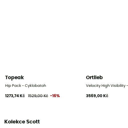
Včetně kapsy na vodu
Ano
Topeak
Ortlieb
Hip Pack - Cyklobatoh
Velocity High Visibility
1273,74 Kč
1529,00 Kč
-16%
3569,00 Kč
Kolekce Scott