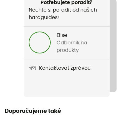
Potřebujete poradit?
Nechte si poradit od našich
Název produktu
hardguides!
Perform Evo HY' 10
Kompatibilní systém hydratace
Elise
Ano
Odborník na
produkty
Objem
10 L
Kontaktovat zprávou
Rozměry
51 x 30 x 10 cm
Materiály
Doporučujeme také
Polyamide - Polyester - Nylon
Otevírání batohu
Horní