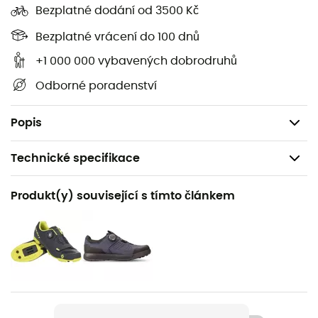
Bezplatné dodání od 3500 Kč
Tisk prvních pomocí a bezpečnostních pokynů
Objem: 10 L
Bezplatné vrácení do 100 dnů
Výška: 51 cm
+1 000 000 vybavených dobrodruhů
Šířka: 30 cm
Odborné poradenství
Hloubka: 10 cm
Hmotnost: 680 g (810 g s rezervoárem)
Popis
Technické specifikace
Doporučené pro
Produkt(y) související s tímto článkem
Horské kolo
Pohlaví
Pánské / Dámské
Hmotnost
680 g