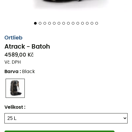
popruhy a sady pro přenášení umožňují přepravovat
turistické hole,
lyže
nebo
helmu
.
Batoh Ortlieb Atrack vás bude doprovázet ve všech
situacích!
Ortlieb
Materiály: nylonové plátno odolné proti roztržení a
Atrack - Batoh
oděru
4589,00 Kč
Vlastnosti materiálu: nepromokavý
Vč. DPH
Udržitelnost: bez PVC
Barva
:
Black
Systém nošení: polstrovaná záda - polstrovaný
bederní pás - polstrované popruhy - hrudní
popruh
Nastavitelná délka zad
Ventilace pomocí závěsného systému
Velikost
:
Kompresní popruh
4 vnitřní kapsy