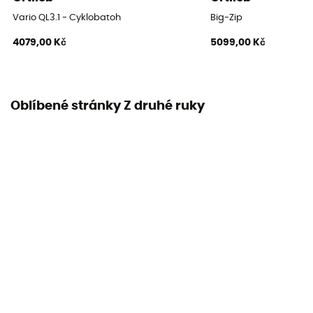
Polstrovaný
Vario QL3.1 - Cyklobatoh
Big-Zip
4079,00 Kč
5099,00 Kč
Vlastnosti hrudního popruhu
Nastavitelná šířka
Držák na lahve
Oblíbené stránky Z druhé ruky
Ne
Držák na přilbu
Ne
Ventilation
Par système de suspension
Carrying system
Shoulder straps
Kompresní popruhy