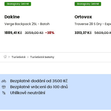
Ne
Ekologicky šetrné
Ekologicky šetrné
Dakine
Ortovox
Verge Backpack 25L - Batoh
Traverse 28 S Dry - Ex
1885,41 Kč
3059,00 Kč
-38%
3313,37 Kč
5609,00 
Turistické
Turistické batohy
Bezplatné dodání od 3500 Kč
Bezplatné vrácení do 100 dnů
Uhlíkově neutrální