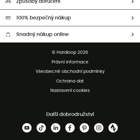
Způsoby doručení
Second hand
HardGreen
100% bezpečný nákup
Snadný nákup online
Bezplatné dodání od 3500 Kč
© Hardloop 2026
Bezplatné vrácení do 100 dnů
Právní informace
Bezplatná zákaznická služba
Všeobecné obchodní podmínky
Ochrana dat
Nastavení cookies
Další dobrodružství