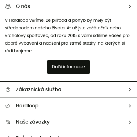
O nás
V Hardloop věříme, že příroda a pohyb by měly být
středobodem našeho života. Ať už jste začátečník nebo
vrcholový sportovec, od roku 2015 s vámi sdílíme vášeň pro
dobré vybavení a nadšení pro strmé stezky, na kterých si
rádi hrajeme.
Další informace
Zákaznická služba
Nápověda a kontakt
Hardloop
Sledovat zásilku
Kdo jsme?
Vrácení zboží a peněz
Naše závazky
HardGuides
Průvodce velikostmi
Naše stopa
Naši Ambasadoři