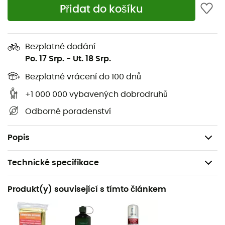
2 kapsy na bederním pásu
Přidat do košíku
Daisy chain
2 boční síťované přihrádky
Bezplatné dodání
Vnitřní komprese
Po. 17 Srp.
-
Ut. 18 Srp.
Háček na klíče
Bezplatné vrácení do 100 dnů
Hydratační systém: kompatibilní
Popruhy a sady pro přenášení nejsou součástí
+1 000 000 vybavených dobrodruhů
balení
Odborné poradenství
Rozměry: V: 59 x Š 28 x H 27 cm
Hmotnost: 1 470 g
Popis
Technické specifikace
Doporučené pro
Produkt(y) související s tímto článkem
Pěší turistika / Sportovní lezení / Cestování / Kolo /
Cykloturistika