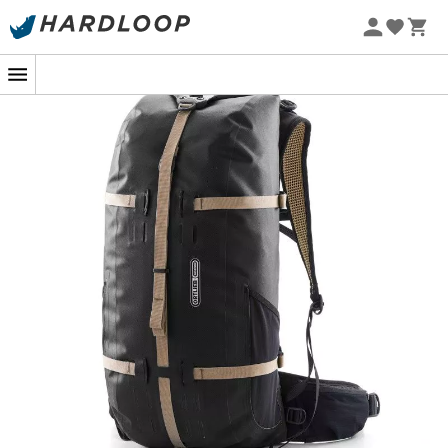
Atrack
je
batoh
značky
Ortlieb
s velkým objemem,
Letní akce 🔥 -5 % EXTRA při nákupu 2 produktů* s kódem
Summer5
velmi praktický a zvláště vhodný pro vaše sportovní
expedice!
Navržen jako každý klasický
batoh
,
Atrack
se nosí
stejně, s ergonomickými popruhy a širokým
polstrovaným bederním pásem, ale jeho obsah je stejně
snadno přístupný jako u cestovního zavazadla díky
otevírání po celé délce. Použijete jej tedy jako
cestovní
tašku
a poté jako
batoh
při vašich
outdoorových
aktivitách, jako je
turistika
,
trekking
nebo při vašich
cestách na
kole
.
Použití 100%
nepromokavého
nylonového plátna a 100%
vodotěsného zipu Tizip svědčí o technické vyspělosti a
voděodolnosti
batohu
Atrack
. Velmi praktický, má také
mnoho bočních síťovaných kapes, které umožňují uložit
všechny vaše osobní věci, a je kompatibilní s
hydratačním systémem. Kromě toho vám volitelné