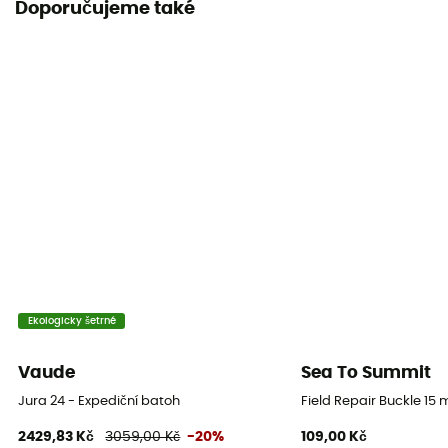
Doporučujeme také
Nosič hůlek
Ne
Nepromokavost
Ano
Délka zad
Adjustable
Dos
Polstrovaný
Držák na lyže
Ekologicky šetrné
Ne
Vaude
Sea To Summit
Pláštěnka
Ne
Jura 24 - Expediční batoh
Field Repair Buckle 15
2429,83 Kč
3059,00 Kč
-20%
109,00 Kč