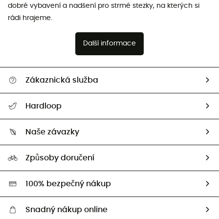
dobré vybavení a nadšení pro strmé stezky, na kterých si
rádi hrajeme.
Další informace
Zákaznická služba
Nápověda a kontakt
Hardloop
Sledovat zásilku
Kdo jsme?
Vrácení zboží a peněz
Naše závazky
HardGuides
Průvodce velikostmi
Naše stopa
Naši Ambasadoři
Způsoby doručení
Second hand
HardGreen
100% bezpečný nákup
Snadný nákup online