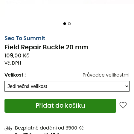
Sea To Summit
Field Repair Buckle 20 mm
109,00 Kč
Vč. DPH
Velikost
:
Průvodce velikostmi
Přidat do košíku
Field Repair Buckle
je
náhradní přezka
navržená
značkou
Sea To Summit
, ideální pro snadné řešení
opravy
zlomených nebo opotřebovaných přezek
.
Navrženo tak, aby bylo vyměnitelné pomocí šroubováku,
Bezplatné dodání od 3500 Kč