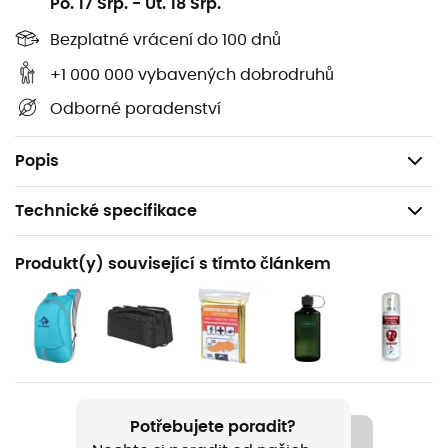
není nutné šití. Praktické ztělesnění!
Po. 17 Srp.
-
Ut. 18 Srp.
Bezplatné vrácení do 100 dnů
Model čekající na patent
Nerezové ocelové kolíky odolné proti korozi
+1 000 000 vybavených dobrodruhů
Vyměnitelné pomocí šroubováku
Odborné poradenství
Není nutné nahrazovat dočasná řešení po návratu z
terénu
Popis
Technické specifikace
Doporučené pro
Produkt(y) související s tímto článkem
Pěší turistika / Trekking / Cestování
Pohlaví
Pánské / Dámské
Název produktu
Field Repair Buckle 20 mm
Potřebujete poradit?