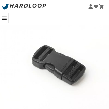
Letní akce 🔥 -5 % EXTRA při nákupu 2 produktů* s kódem
Summer5