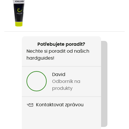
Pohlaví
Pánské / Dámské
Hmotnost
248 g
Potřebujete poradit?
Nechte si poradit od našich
Název produktu
hardguides!
Shield II
Norma
David
EN 12492, UIAA 106
Odborník na
produkty
Vnější skořepina
In Mold
Kontaktovat zprávou
Konstrukce skořepiny
In Mold