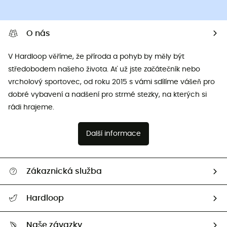
O nás
V Hardloop věříme, že příroda a pohyb by měly být
středobodem našeho života. Ať už jste začátečník nebo
vrcholový sportovec, od roku 2015 s vámi sdílíme vášeň pro
dobré vybavení a nadšení pro strmé stezky, na kterých si
rádi hrajeme.
Další informace
Zákaznická služba
Nápověda a kontakt
Hardloop
Sledovat zásilku
Kdo jsme?
Vrácení zboží a peněz
Naše závazky