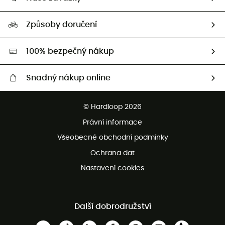
HardGuides
Průvodce velikostmi
Naše stopa
Naši Ambasadoři
Způsoby doručení
Second hand
HardGreen
100% bezpečný nákup
Snadný nákup online
Bezplatné dodání od 3500 Kč
© Hardloop 2026
Bezplatné vrácení do 100 dnů
Právní informace
Bezplatná zákaznická služba
Všeobecné obchodní podmínky
Ochrana dat
Nastavení cookies
Další dobrodružství