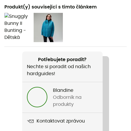
Doporučené pro
Produkt(y) související s tímto článkem
Lyžování
Pohlaví
Kotě
Název produktu
Foxy Baby™ Sherpa Bunting
Potřebujete poradit?
Nechte si poradit od našich
Vlastnosti
hardguides!
Mains et pieds repliables
Rukávy
Blandine
Dlouhé
Odborník na
produkty
Kapuce
Ano
Kontaktovat zprávou