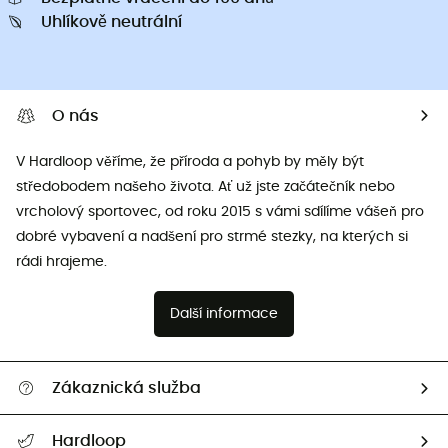
Uhlíkově neutrální
O nás
V Hardloop věříme, že příroda a pohyb by měly být
středobodem našeho života. Ať už jste začátečník nebo
vrcholový sportovec, od roku 2015 s vámi sdílíme vášeň pro
dobré vybavení a nadšení pro strmé stezky, na kterých si
rádi hrajeme.
Další informace
Zákaznická služba
Nápověda a kontakt
Hardloop