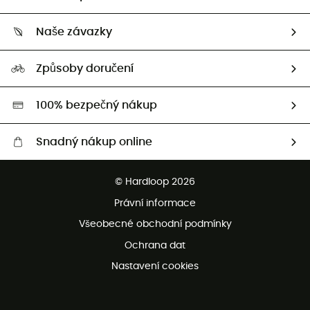
Sledovat zásilku
Kdo jsme?
Vrácení zboží a peněz
Naše závazky
HardGuides
Průvodce velikostmi
Naše stopa
Naši Ambasadoři
Způsoby doručení
Second hand
HardGreen
100% bezpečný nákup
Snadný nákup online
Bezplatné dodání od 3500 Kč
© Hardloop 2026
Bezplatné vrácení do 100 dnů
Právní informace
Bezplatná zákaznická služba
Všeobecné obchodní podmínky
Ochrana dat
Nastavení cookies