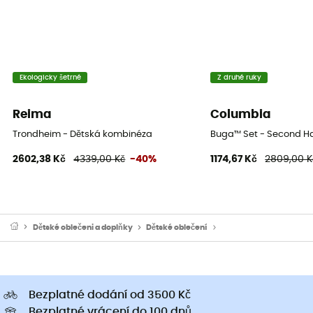
Ekologicky šetrné
Z druhé ruky
Reima
Columbia
Trondheim - Dětská kombinéza
Buga™ Set - Second Ha
2602,38 Kč
4339,00 Kč
-40%
1174,67 Kč
2809,00 K
Dětské oblečeni a doplňky
Dětské oblečení
Dětské lyžařská kombi
Bezplatné dodání od 3500 Kč
Bezplatné vrácení do 100 dnů