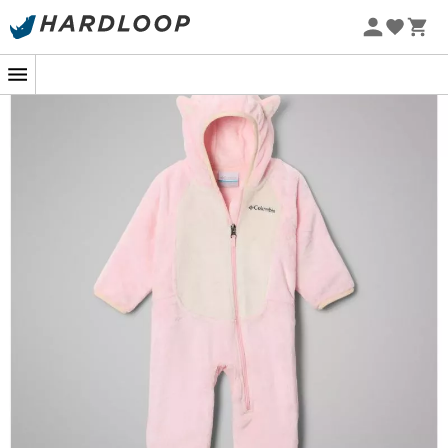
Letní akce 🔥 -5 % EXTRA při nákupu 2 produktů* s kódem
Summer5
-5% Extra - Kód Summer5