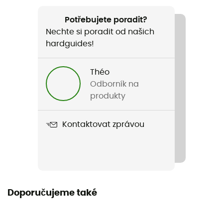
Doporučené pro
Sněžnice / Horolezectví / Běžné použití / Více aktivit
Potřebujete poradit?
Nechte si poradit od našich
Pohlaví
hardguides!
Dámské
Théo
Hmotnost
Odborník na
2080 g
produkty
Název produktu
Kontaktovat zprávou
Chloe
Nepromokavost
Ano
Tuhost podrážky
Doporučujeme také
Normální