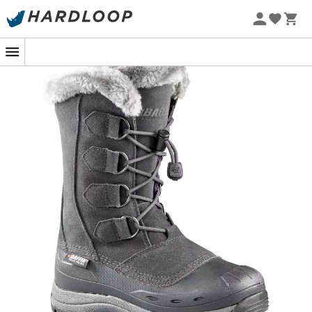
Letní akce 🔥 -5 % EXTRA při nákupu 2 produktů* s kódem
Summer5
-5% Extra - Kód Summer5