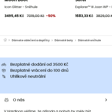
Icon Glitter - Sněhule
Explorer™ III Joan WP 
3495,45 Kč
7019,00 Kč
-50%
1683,33 Kč
3829,00 
Dámske oblečeni a doplňky
Dámské boty
Dámské sněhule
Bezplatné dodání od 3500 Kč
Bezplatné vrácení do 100 dnů
Uhlíkově neutrální
O nás
V Hardloop věříme, že příroda a pohyb by měly být