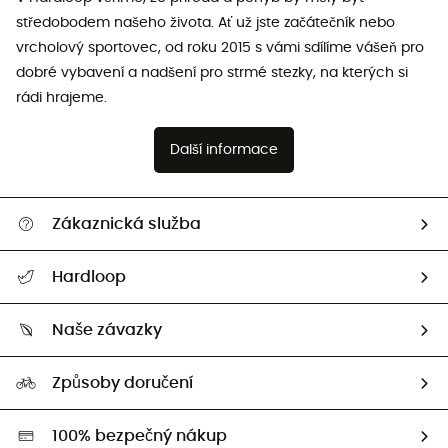
středobodem našeho života. Ať už jste začátečník nebo
vrcholový sportovec, od roku 2015 s vámi sdílíme vášeň pro
dobré vybavení a nadšení pro strmé stezky, na kterých si
rádi hrajeme.
Další informace
Zákaznická služba
Nápověda a kontakt
Hardloop
Sledovat zásilku
Kdo jsme?
Vrácení zboží a peněz
Naše závazky
HardGuides
Průvodce velikostmi
Naše stopa
Naši Ambasadoři
Způsoby doručení
Second hand
HardGreen
100% bezpečný nákup