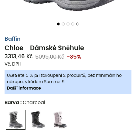
Baffin
Chloe - Dámské Sněhule
3313,46 Kč
5099,00 Kč
-35%
Vč. DPH
Ušetřete 5 % při zakoupení 2 produktů, bez minimálního
nákupu, s kódem Summer5.
Další informace
Dámské sněhule
Chloe
, vytvořené značkou Baffin, jsou
speciálně navrženy pro zvládání
extrémních podmínek
,
Barva
:
Charcoal
ať už v Kanadě, Laponsku, nebo během vašich zimních
procházek v lese.
Díky
vysokému svršku
sněhule
Baffin Chloe
udržují
teplo
a chrání vaše nohy před
vlhkostí
.