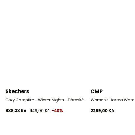
Vyjímatelná stélka
Ano
Podšívka
PolyWool
Podešev
Caoutchouc
Výška svršku
Svršek vysoký
Zapínací systém
Skechers
CMP
Šňůrky
Cozy Campfire - Winter Nights - Dámské sněhule
Women's Harma Waterp
688,38 Kč
1149,00 Kč
-40%
2299,00 Kč
Materiál svršku
Mieszanka zamszu