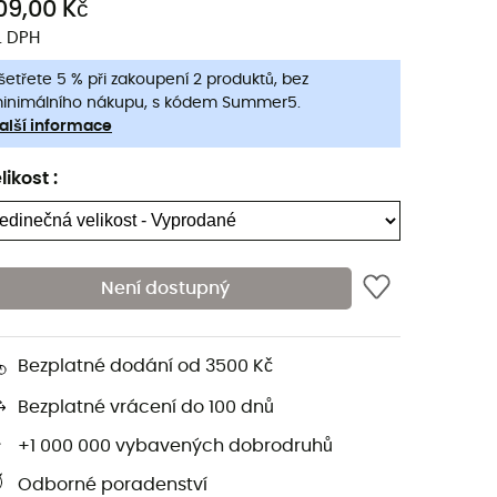
09,00 Kč
. DPH
šetřete 5 % při zakoupení 2 produktů, bez
inimálního nákupu, s kódem Summer5.
alší informace
likost
:
Není dostupný
Bezplatné dodání od 3500 Kč
Bezplatné vrácení do 100 dnů
+1 000 000 vybavených dobrodruhů
Odborné poradenství