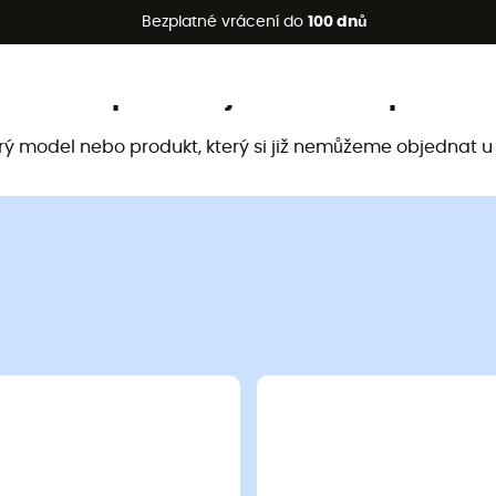
etní akce 🔥 -5 % EXTRA při nákupu 2 produktů* s kódem Summe
Bezplatné vrácení do
100 dnů
Tento produkt již není k dispozici
arý model nebo produkt, který si již nemůžeme objednat u