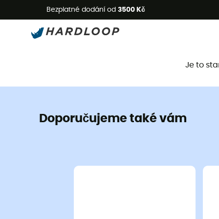
L
Bezplatné dodání od
3500 Kč
Je to st
Doporučujeme také vám