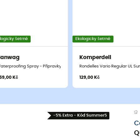
logicky šetrné
Ekologicky šetrné
Hanwag
Komperdell
aterproofing Spray - Přípravky na péči o obuv
Rondelles Vario Regular UL Su
59,00 Kč
129,00 Kč
-5% Extra - Kód Summer5
C
Q