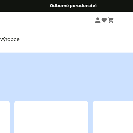
r5
Odborné poradenství
 výrobce.