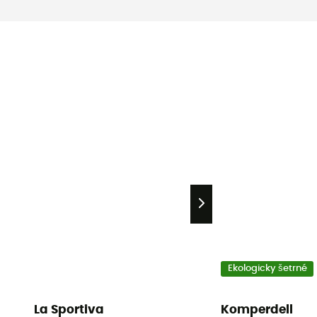
Ekologicky šetrné
La Sportiva
Komperdell