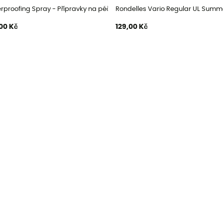
rproofing Spray - Přípravky na péči o obuv
Rondelles Vario Regular UL Summe
00 Kč
129,00 Kč