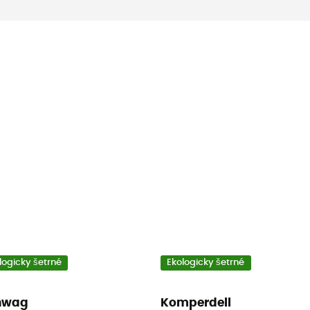
logicky šetrné
Ekologicky šetrné
nwag
Komperdell