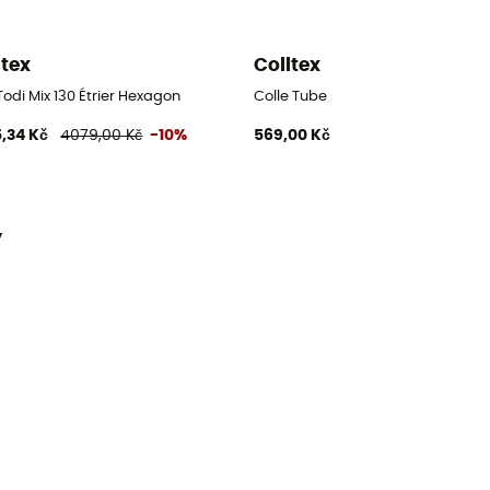
ltex
Colltex
odi Mix 130 Étrier Hexagon
Colle Tube
,34 Kč
4079,00 Kč
-10%
569,00 Kč
y