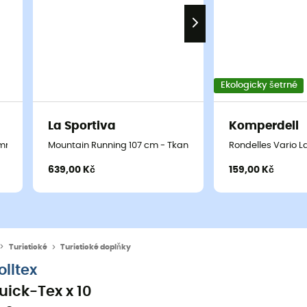
Ekologicky šetrné
La Sportiva
Komperdell
mmer 7 cm Blister
Mountain Running 107 cm - Tkaničky
Rondelles Vario La
639,00 Kč
159,00 Kč
Turistické
Turistické doplňky
olltex
uick-Tex x 10