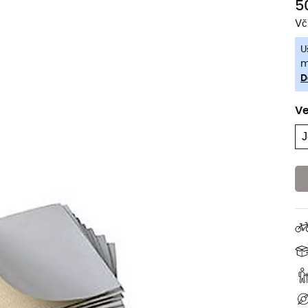
5
Vč
U
m
D
Ve