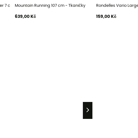
r 7 cm Blister
Mountain Running 107 cm - Tkaničky
Rondelles Vario Large
639,00 Kč
159,00 Kč