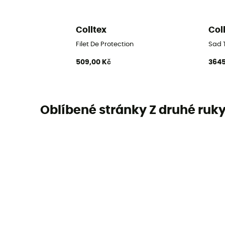
Colltex
Col
Filet De Protection
Sad T
509,00 Kč
3645
Oblíbené stránky Z druhé ruk