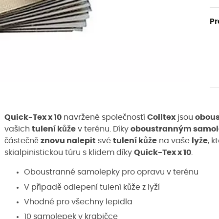
Pr
Quick-Tex x 10
navržené společností
Colltex
jsou
obous
vašich
tulení kůže
v terénu. Díky
oboustranným samo
částečně
znovu nalepit
své
tulení kůže
na vaše
lyže
, k
skialpinistickou túru s klidem díky
Quick-Tex x 10
.
Oboustranné samolepky pro opravu v terénu
V případě odlepení tulení kůže z lyží
Vhodné pro všechny lepidla
10 samolepek v krabičce