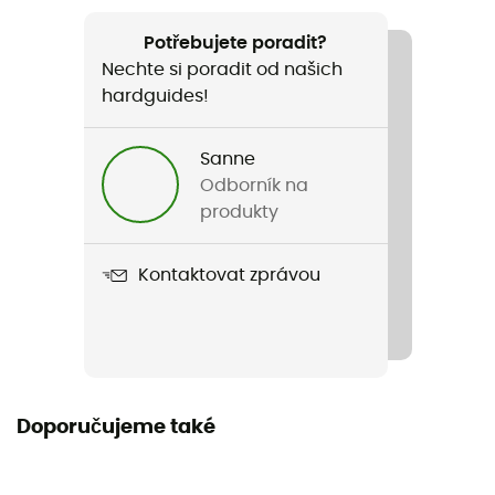
344 g
Potřebujete poradit?
Nechte si poradit od našich
Název produktu
hardguides!
Access Down 2.0 Hoody
Vlastnosti
Sanne
Elastické manžety
Odborník na
produkty
Nepromokavost
Odpuzovač vody
Kontaktovat zprávou
Typ prachového peří
Husa
Střih
Doporučujeme také
Standardní
Podšívka