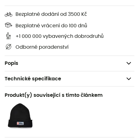
Izolace z husího peří 700 certifikovaná Allied RDS
Bezplatné dodání od 3500 Kč
Certifikováno RDS, etický standard pro
respektování dobrých životních podmínek zvířat
Bezplatné vrácení do 100 dnů
Dvě kapsy na ruce a jedna náprsní kapsa na zip
+1 000 000 vybavených dobrodruhů
Kapuce a manžety s elastickými lemy
Odborné poradenství
Střih: Regular
Hmotnost: 344 g
Popis
Technické specifikace
Doporučené pro
Produkt(y) související s tímto článkem
Pěší turistika / Skialpinismus / Horolezectví
Pohlaví
Dámské
Hmotnost