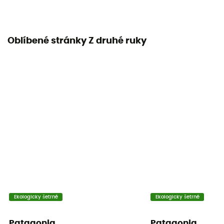
Oblíbené stránky Z druhé ruky
Ekologicky šetrné
Ekologicky šetrné
Patagonia
Patagonia