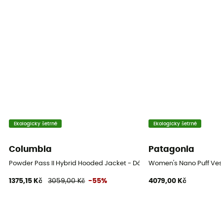
100% nylon
Label
Responsible Down Standard
Prachové peří
700
Kapuce
Ano
Ekologicky šetrné
Ekologicky šetrné
Kapsy
Columbia
Patagonia
3 kieszenie
Powder Pass II Hybrid Hooded Jacket - Dámská péřova
Women's Nano Puff Ves
Izolace
1375,15 Kč
3059,00 Kč
-55%
4079,00 Kč
Přírodní izolace
Materiály