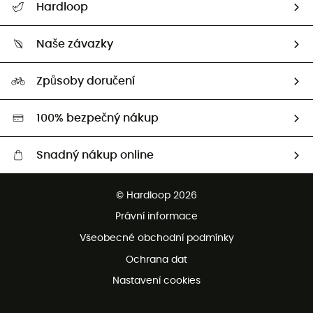
Hardloop
Sledovat zásilku
Kdo jsme?
Vrácení zboží a peněz
Naše závazky
HardGuides
Průvodce velikostmi
Naše stopa
Naši Ambasadoři
Způsoby doručení
Second hand
HardGreen
100% bezpečný nákup
Snadný nákup online
Bezplatné dodání od 3500 Kč
© Hardloop 2026
Bezplatné vrácení do 100 dnů
Právní informace
Bezplatná zákaznická služba
Všeobecné obchodní podmínky
Ochrana dat
Nastavení cookies