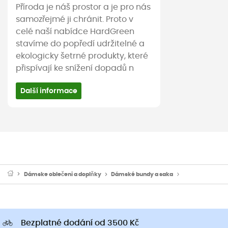
Příroda je náš prostor a je pro nás
samozřejmé ji chránit. Proto v
celé naší nabídce HardGreen
stavíme do popředí udržitelné a
ekologicky šetrné produkty, které
přispívají ke snížení dopadů n
Další informace
Dámske oblečeni a doplňky
Dámské bundy a saka
Dámské péřové
Bezplatné dodání od 3500 Kč