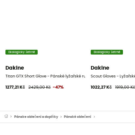
Ekologicky šetrné
Ekologicky šetrné
Dakine
Dakine
Titan GTX Short Glove - Pánské lyžařské rukavice
Scout Gloves - Lyžařsk
1277,21 Kč
2429,00 Kč
-47%
1022,27 Kč
1919,00 K
Pánske oblečeni a doplňky
Pánské oblečení
Pánské rukavice a pal