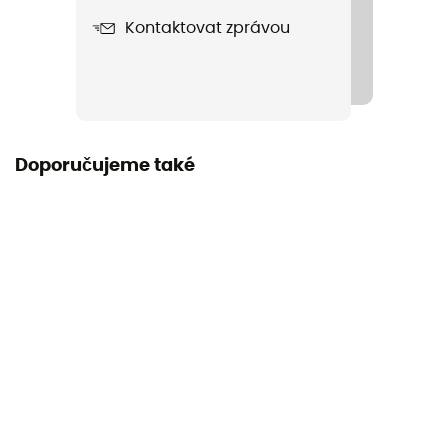
Řemínek
Kontaktovat zprávou
Ne
Použité technologie
Pertex Shield®
Nepromokavost
Doporučujeme také
Ano
Větrovka
Ano
Podšívka
Kůže
Tepelná ochrana
Ne