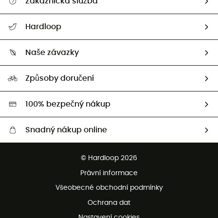
Zákaznická služba
Nápověda a kontakt
Hardloop
Sledovat zásilku
Kdo jsme?
Vrácení zboží a peněz
Naše závazky
HardGuides
Průvodce velikostmi
Naše stopa
Naši Ambasadoři
Způsoby doručení
Second hand
HardGreen
100% bezpečný nákup
Snadný nákup online
Bezplatné dodání od 3500 Kč
© Hardloop 2026
Bezplatné vrácení do 100 dnů
Právní informace
Bezplatná zákaznická služba
Všeobecné obchodní podmínky
Ochrana dat
Nastavení cookies