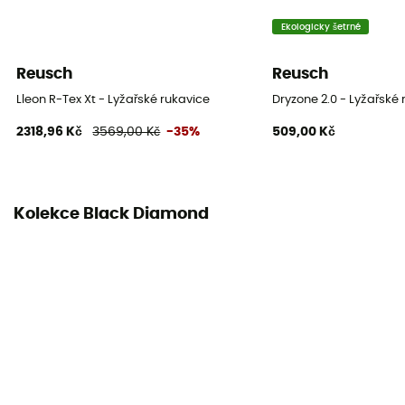
Materiály
[paume] 100 % cuir de chèvre / [doublure] polaire 150
Ekologicky šetrné
g / [manchette] Pertex Shield bi-couches
Reusch
Reusch
Dlaň
Lleon R-Tex Xt - Lyžařské rukavice
Dryzone 2.0 - Lyžařské 
Kůže
2318,96 Kč
3569,00 Kč
-35%
509,00 Kč
Vnitřní spodní rukavice
Ne
Kolekce Black Diamond
Kompatibilní s dotykovou obrazovkou
Ne