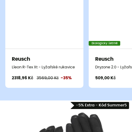
Ekologicky šetrné
Reusch
Reusch
Lleon R-Tex Xt - Lyžařské rukavice
Dryzone 2.0 - Lyžař
2318,96 Kč
3569,00 Kč
-35%
509,00 Kč
-5% Extra - Kód Summer5