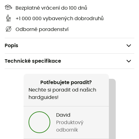
Pevná podšívka z ultra měkkého fleecu 150 g
Bezplatné vrácení do 100 dnů
Krátká manžeta z dvouvrstvého Pertex Shield s
+1 000 000 vybavených dobrodruhů
připevněním na suchý zip
Odborné poradenství
Široký suchý zip pro dokonalé přizpůsobení
Popis
Technické specifikace
Doporučené pro
Skialpinismus
Potřebujete poradit?
Nechte si poradit od našich
Pohlaví
hardguides!
Pánské / Dámské
David
Název produktu
Produktový
Tour Gloves
odborník