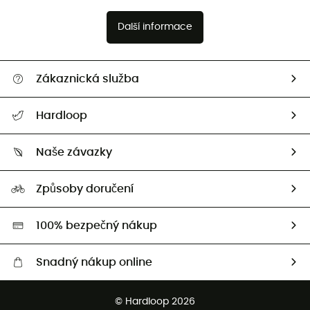
Další informace
Zákaznická služba
Nápověda a kontakt
Hardloop
Sledovat zásilku
Kdo jsme?
Vrácení zboží a peněz
Naše závazky
HardGuides
Průvodce velikostmi
Naše stopa
Naši Ambasadoři
Způsoby doručení
Second hand
HardGreen
100% bezpečný nákup
Snadný nákup online
Bezplatné dodání od 3500 Kč
© Hardloop 2026
Bezplatné vrácení do 100 dnů