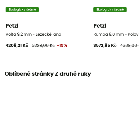
Návod
Přečtěte si příbalový leták
Ekologicky šetrné
Ekologicky šetrné
Prohlášení o shodě
Petzl
Petzl
Zobrazit prohlášení o shodě
Volta 9,2 mm - Lezecké lano
Rumba 8,0 mm - Polovi
4208,21 Kč
5229,00 Kč
-19%
3572,85 Kč
4339,00 
Individuální ochranné vybavení
PPE - Category 3
Minimální zatížení při přetržení
Oblíbené stránky Z druhé ruky
18 kN