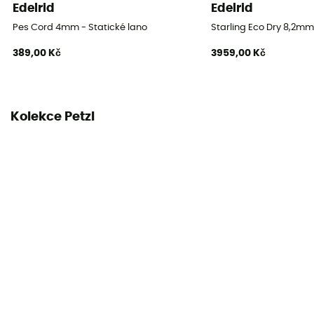
Šňůra
Edelrid
Edelrid
Linka
Pes Cord 4mm - Statické lano
Starling Eco Dry 8,2mm 
389,00 Kč
3959,00 Kč
Průměr
8 mm
Délka
Kolekce Petzl
20 m / 30 m
Impact force
18 kN
Center marking
Ne
Weight per meter
41 g