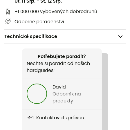
Ut. 11 Srp.
-
St. 12 Srp.
+1 000 000 vybavených dobrodruhů
Odborné poradenství
Technické specifikace
Doporučené pro
Pěší turistika
Potřebujete poradit?
Nechte si poradit od našich
Pohlaví
hardguides!
Pánské / Dámské
David
Název produktu
Odborník na
Conga 8 mm
produkty
Odpuzuje vodu
Kontaktovat zprávou
Ne