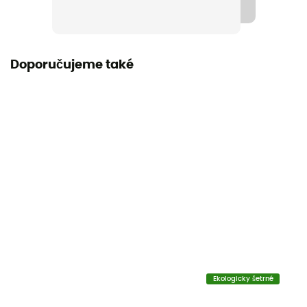
Norma
CE EN 564, UIAA
Materiál
Doporučujeme také
Polyamid
Délka šňůry
10 - 20 m / 20 - 30 m / 30 - 40 m
Záruka výrobce
3 roky
Label
Zaručený původ v Evropě
Materiál
Polyamide
Ekologicky šetrné