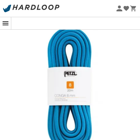
Letní akce 🔥 -5 % EXTRA při nákupu 2 produktů* s kódem
Summer5
Ekologicky šetrné