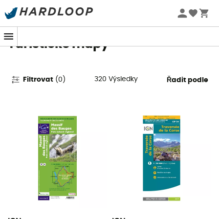
Letní akce 🔥 -5 % EXTRA při nákupu 2 produktů* s kódem
Summer5
Turistické mapy
320
Výsledky
Filtrovat
(
0
)
Řadit podle