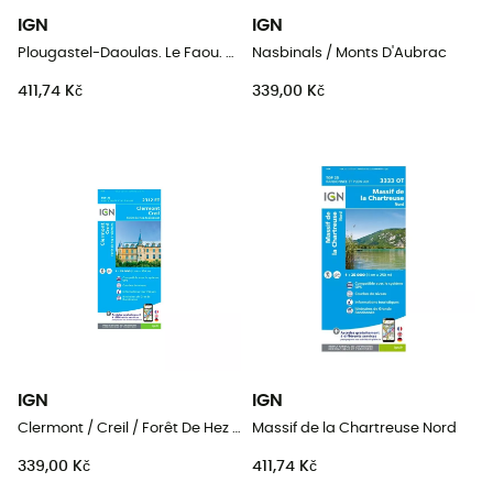
IGN
IGN
Plougastel-Daoulas. Le Faou. Pnr D'Armorique
Nasbinals / Monts D'Aubrac
411,74 Kč
339,00 Kč
IGN
IGN
Clermont / Creil / Forêt De Hez / Froidmont
Massif de la Chartreuse Nord
339,00 Kč
411,74 Kč