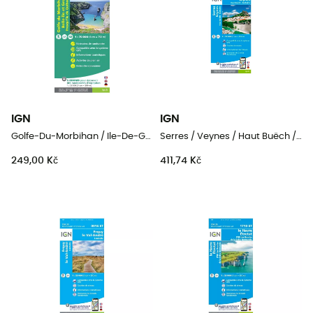
IGN
IGN
Golfe-Du-Morbihan / Ile-De-Groix / Belle-Ile / Presqu'Île-De-Quiberon
Serres / Veynes / Haut Buëch / Bochaine
249,00 Kč
411,74 Kč