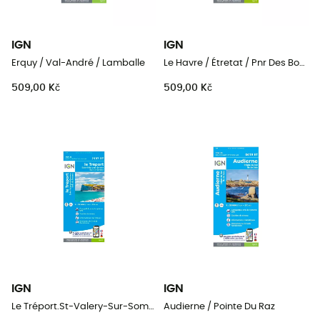
IGN
IGN
Erquy / Val-André / Lamballe
Le Havre / Étretat / Pnr Des Boucles De La Seine Normande
509,00 Kč
509,00 Kč
IGN
IGN
Le Tréport.St-Valery-Sur-Somme.Baie De Somme
Audierne / Pointe Du Raz