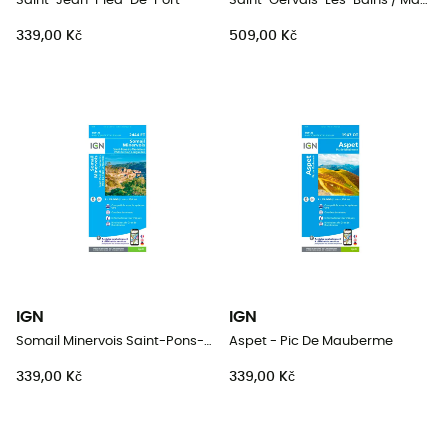
Saint-Jean-Pied-De-Port
Saint-Gervais-Les-Bains / Massif du Mont Blanc
339,00 Kč
509,00 Kč
IGN
IGN
Somail Minervois Saint-Pons-De-Thomières.Pnr Du Haut Languedoc
Aspet - Pic De Mauberme
339,00 Kč
339,00 Kč