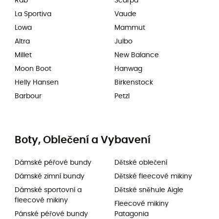
Rab
Scarpa
La Sportiva
Vaude
Lowa
Mammut
Altra
Julbo
Millet
New Balance
Moon Boot
Hanwag
Helly Hansen
Birkenstock
Barbour
Petzl
Boty, Oblečení a Vybavení
Dámské péřové bundy
Dětské oblečení
Dámské zimní bundy
Dětské fleecové mikiny
Dámské sportovní a
Dětské sněhule Aigle
fleecové mikiny
Fleecové mikiny
Pánské péřové bundy
Patagonia