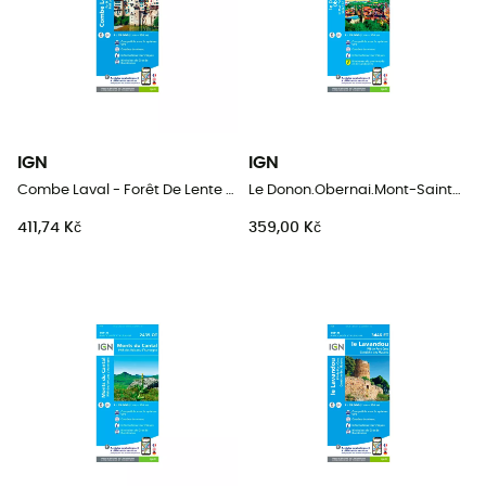
IGN
IGN
Combe Laval - Forêt De Lente / Pnr Du Vercors
Le Donon.Obernai.Mont-Sainte-Odile.Vallée De La Bruche
411,74 Kč
359,00 Kč