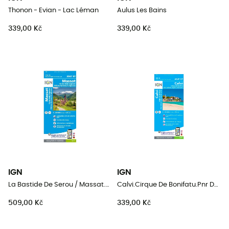
Thonon - Evian - Lac Léman
Aulus Les Bains
339,00 Kč
339,00 Kč
IGN
IGN
La Bastide De Serou / Massat.Pic Des Trois Seigneurs.Pnr Des Pyrénées-Ariégeoises
Calvi.Cirque De Bonifatu.Pnr De Corse
509,00 Kč
339,00 Kč