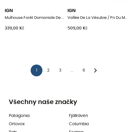
IGN
IGN
Mulhouse.Forêt Domaniale De La Hardt
Vallée De La Vésubie / Pn Du Mercantour
339,00 Kč
509,00 Kč
1
2
3
6
...
Všechny naše značky
Patagonia
Fjällräven
Ortovox
Columbia