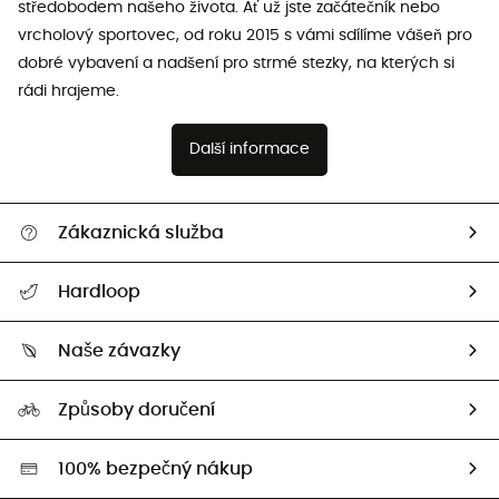
středobodem našeho života. Ať už jste začátečník nebo
vrcholový sportovec, od roku 2015 s vámi sdílíme vášeň pro
dobré vybavení a nadšení pro strmé stezky, na kterých si
rádi hrajeme.
Další informace
Zákaznická služba
Nápověda a kontakt
Hardloop
Sledovat zásilku
Kdo jsme?
Vrácení zboží a peněz
Naše závazky
HardGuides
Průvodce velikostmi
Naše stopa
Naši Ambasadoři
Způsoby doručení
Second hand
HardGreen
100% bezpečný nákup