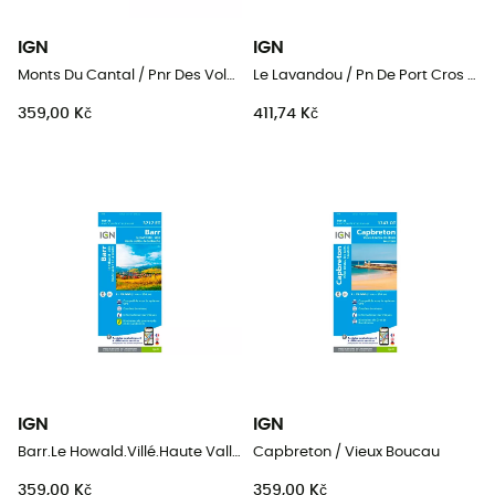
IGN
IGN
Monts Du Cantal / Pnr Des Volcans D'Auvergne
Le Lavandou / Pn De Port Cros / Corniche Des Maures
359,00 Kč
411,74 Kč
IGN
IGN
Barr.Le Howald.Villé.Haute Vallée De La Bruche
Capbreton / Vieux Boucau
359,00 Kč
359,00 Kč