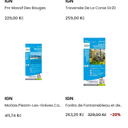
IGN
IGN
Pnr Massif Des Bauges
Traversée De La Corse Gr20
229,00 Kč
259,00 Kč
IGN
IGN
Morlaix.Plestin-Les-Grèves.Carantec
Forêts de Fontainebleau et des Trois Pignons
263,20 Kč
329,00 Kč
-
20
%
411,74 Kč