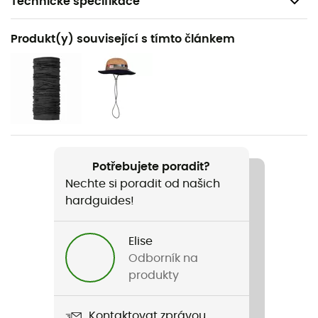
Technické specifikace
Doporučené pro
Produkt(y) související s tímto článkem
Pěší turistika / Trekking
Pohlaví
Dámské
Hmotnost
484 g
Potřebujete poradit?
Nechte si poradit od našich
Název produktu
hardguides!
Ld Track Softshell Pant W
Použité technologie
Elise
Windactive®
Odborník na
produkty
Nepromokavost
Ano / Odpuzovač vody
Kontaktovat zprávou