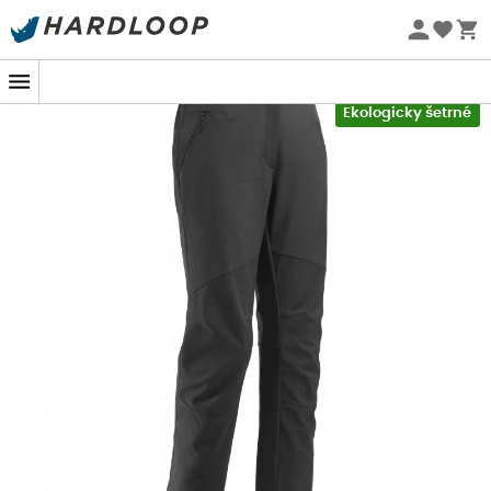
Letní akce 🔥 -5 % EXTRA při nákupu 2 produktů* s kódem
Summer5
-5% Extra - Kód Summer5
Ekologicky šetrné
Ld Track Softshell Pant W
navržený společností
Lafuma
jsou
softshellové kalhoty
pro
ženy
, ideální pro vaše
zimní dobrodružství, aby vás udržely pohodlně v teple a
suchu za každého počasí. Díky svému
nepromokavému
a
prodyšnému
(3K / 3K) vnějšímu materiálu a trvanlivé
vodoodpudivé úpravě
vás
Ld Track Softshell Pant W