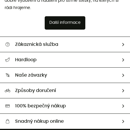
dobré vybavení a nadšení pro strmé stezky, na kterých si
rádi hrajeme.
Další informace
Zákaznická služba
Nápověda a kontakt
Hardloop
Sledovat zásilku
Kdo jsme?
Vrácení zboží a peněz
Naše závazky
HardGuides
Průvodce velikostmi
Naše stopa
Naši Ambasadoři
Způsoby doručení
Second hand
HardGreen
100% bezpečný nákup
Snadný nákup online