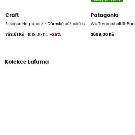
MTVR (úroveň prodyšnosti)
Craft
Patagonia
5 000 gr /m2 / 24 h
Essence Hotpants 3 - Dámské běžecké kalhoty
W's Torrentshell 3L P
Protisněhové nohavice
763,61 Kč
1019,00 Kč
-25%
3699,00 Kč
Ano
Kolekce Lafuma