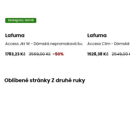
Ekologicky šetrné
Lafuma
Lafuma
Access Jkt W - Dámská nepromokavá bunda
Access Clim - Dámské 
1783,23 Kč
3569,00 Kč
-50%
1528,38 Kč
2549,00 
Oblíbené stránky Z druhé ruky