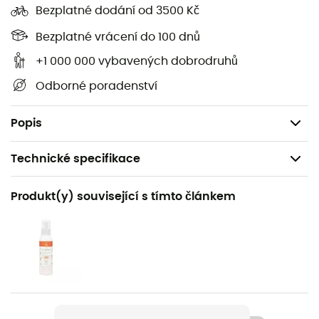
Bezplatné dodání od 3500 Kč
vycpávky
, které vám nabídnou zvýšenou podporu,
pokud ji budete potřebovat. Na závěr oceníte malé
Bezplatné vrácení do 100 dnů
korálky zdobící horní část plavek
Protest
.
+1 000 000 vybavených dobrodruhů
Vyjímatelné vycpávky
Odborné poradenství
Regular střih
Materiály:
80% Polyamid, 20% Elastan
Popis
Technické specifikace
Doporučené pro
Produkt(y) související s tímto článkem
Plavání
Pohlaví
Dámské
Název produktu
Mystical 19