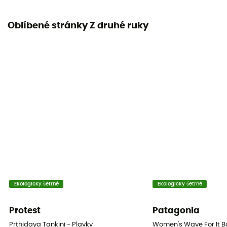
Oblíbené stránky Z druhé ruky
Ekologicky šetrné
Ekologicky šetrné
Protest
Patagonia
Prthidaya Tankini - Plavky
Women's Wave For It B