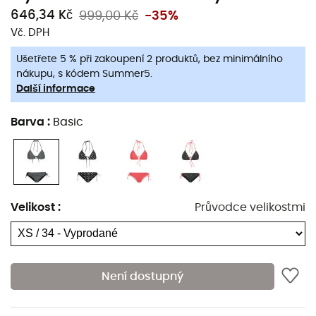
646,34 Kč
999,00 Kč
-35%
Vč. DPH
Ušetřete 5 % při zakoupení 2 produktů, bez minimálního
nákupu, s kódem Summer5.
Další informace
Barva
:
Basic
Velikost
:
Průvodce velikostmi
Mystical 19
je
plavky
pro
ženy
, navržený značkou
Protest
, aby vám toto léto poskytl krásu a pohodlí. Tento
Není dostupný
koupací oděv Protest
má jednoduchý a velmi efektivní
celoplošný design. Váš vzhled bude za všech okolností
upravený. Navíc
Mystical 19
má
vyjímatelné pěnové