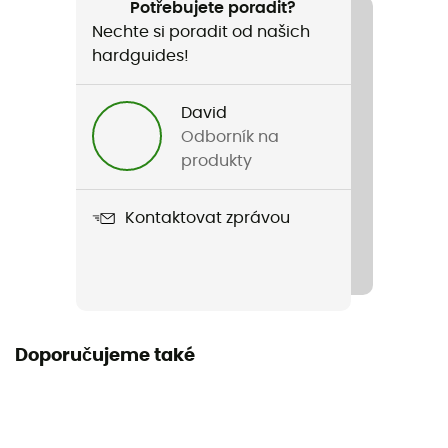
Potřebujete poradit?
Nechte si poradit od našich
Materiály
hardguides!
80% Poliamid, 20% Elastan
David
Odborník na
produkty
Kontaktovat zprávou
Doporučujeme také