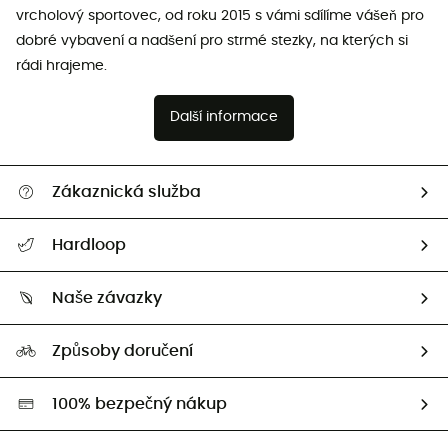
vrcholový sportovec, od roku 2015 s vámi sdílíme vášeň pro
dobré vybavení a nadšení pro strmé stezky, na kterých si
rádi hrajeme.
Další informace
Zákaznická služba
Nápověda a kontakt
Hardloop
Sledovat zásilku
Kdo jsme?
Vrácení zboží a peněz
Naše závazky
HardGuides
Průvodce velikostmi
Naše stopa
Naši Ambasadoři
Způsoby doručení
Second hand
HardGreen
100% bezpečný nákup