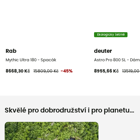
Ekologicky šetrné
Rab
deuter
Mythic Ultra 180 - Spacák
Astro Pro 800 SL - Dá
8668,30 Kč
15809,00 Kč
-45%
8955,66 Kč
13519,00
Skvělé pro dobrodružství i pro planetu…