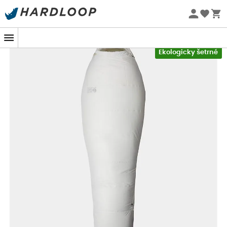
nohy pro maximální teplo a pohodlí
Letní akce 🔥 -5 % EXTRA při nákupu 2 produktů* s kódem
Přizpůsobená kapuce blokuje průvan a těsní
Summer5
Lehký a odolný obousměrný zip s ochranou proti
-5% Extra - Kód Summer5
zasekávání pro snadný vstup a výstup
Ekologicky šetrné
Recyklovaný nylonový kompresní vak a úložný vak
jsou součástí balení
Odolná a vodoodpudivá úprava C0
K dispozici jsou levé a pravé zipy pro funkčnost zipu
Obousměrný zip usnadňuje ventilaci
Izolace: 70 % recyklovaný polyester, 30 % polyester
Typ výplně: Syntetická
Komfortní teplota: -3°C
Limitní teplota: -9°C
Extrémní teplota: -27°C
Lamina Eco AF -9°C Short