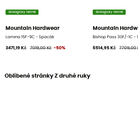
-27°C
Ekologicky šetrné
Ekologicky šetrné
Vnější materiál
20D nylon z recyklingu
Mountain Hardwear
Mountain Hardw
Lamina 15F-9C - Spacák
Bishop Pass 30F/-1C -
Stlačený objem
3471,19 Kč
7019,00 Kč
-50%
6514,95 Kč
7709,00 
Short : 7,6 L - Regular : 8,1 L - Long : 8,9 L
Hmotnost vycpávky
730 g
Oblíbené stránky Z druhé ruky
Úložný vak
Included
Maximální míry uživatele
218 cm