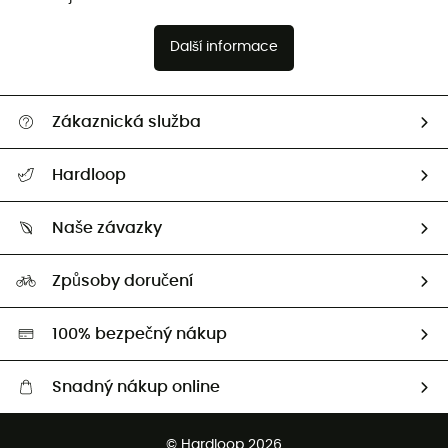
Další informace
Zákaznická služba
Nápověda a kontakt
Hardloop
Sledovat zásilku
Kdo jsme?
Vrácení zboží a peněz
Naše závazky
HardGuides
Průvodce velikostmi
Naše stopa
Naši Ambasadoři
Způsoby doručení
Second hand
HardGreen
100% bezpečný nákup
Snadný nákup online
Bezplatné dodání od 3500 Kč
© Hardloop 2026