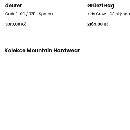
deuter
Grüezi Bag
3sezonní
Orbit EL 0C / 32F - Spacák
Kids Grow - Dětský sp
Izolace
3319,00 Kč
2169,00 Kč
Syntetická izolace
Rozměry po složení
20 x 42 cm
Kolekce Mountain Hardwear
Šířka v ramenou
147 cm
Šířka v bocích
132 cm
Komfortní teplota
-3°C
Extrémní teplota