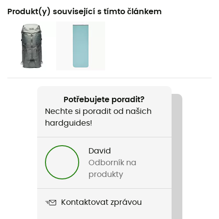
Doporučené pro
Produkt(y) související s tímto článkem
Pěší turistika / Trekking / Kemping
Pohlaví
Pánské / Dámské
Hmotnost
1090 g
Potřebujete poradit?
Nechte si poradit od našich
Název produktu
hardguides!
Lamina Eco AF -9°c
Použité technologie
David
Thermal Q.
Odborník na
produkty
Nepromokavost
Odpuzovač vody
Kontaktovat zprávou