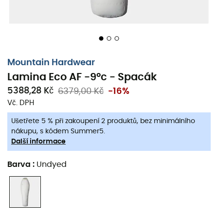
Maximální výška uživatele: 172 cm
Vnitřní délka: 203 cm
Rozměry ramen: 142 cm
Rozměry boků: 124 cm
Mountain Hardwear
Rozměry složeného spacáku: 42 x 20 cm
Lamina Eco AF -9°c - Spacák
Kompresní objem: 7,6 L
5388,28 Kč
6379,00 Kč
-16%
Hmotnost výplně: 700 g
Vč. DPH
Hmotnost: 1 047 g
Ušetřete 5 % při zakoupení 2 produktů, bez minimálního
Lamina Eco AF -9°C Regular
nákupu, s kódem Summer5.
Další informace
Maximální výška uživatele: 182 cm
Barva
:
Undyed
Vnitřní délka: 218 cm
Rozměry ramen: 147 cm
Rozměry boků: 132 cm
Rozměry složeného spacáku: 42 x 20 cm