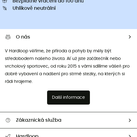
Bezplatné vrácení do 100 dnů
Uhlíkově neutrální
O nás
V Hardloop věříme, že příroda a pohyb by měly být
středobodem našeho života. Ať už jste začátečník nebo
vrcholový sportovec, od roku 2015 s vámi sdílíme vášeň pro
dobré vybavení a nadšení pro strmé stezky, na kterých si
rádi hrajeme.
Další informace
Zákaznická služba
Nápověda a kontakt
Hardloop