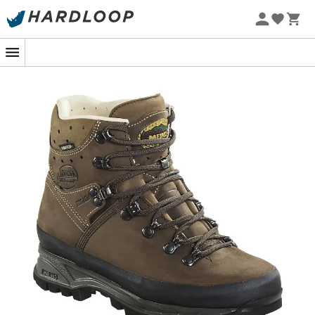
Letní akce 🔥 -5 % EXTRA při nákupu 2 produktů* s kódem
Summer5
-5% Extra - Kód Summer5