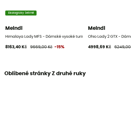
Ekologicky šetrné
Meindl
Meindl
Himalaya Lady MFS - Dámské vysoké turistické boty
Ohio Lady 2 GTX - Dáms
8163,40 Kč
9669,00 Kč
-15%
4998,69 Kč
6249,00
Oblíbené stránky Z druhé ruky