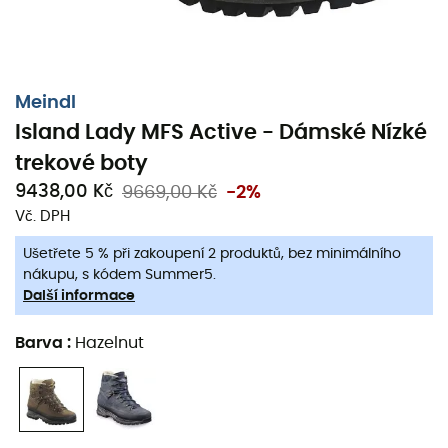
Meindl
Island Lady MFS Active - Dámské Nízké
trekové boty
9438,00 Kč
9669,00 Kč
-2%
Vč. DPH
Ušetřete 5 % při zakoupení 2 produktů, bez minimálního
nákupu, s kódem Summer5.
Další informace
Boty
Island Lady MFS Active
jsou
nízké trekové
boty
pro
ženy
, navržené značkou
Meindl
, které vás
Barva
:
Hazelnut
budou provázet během všech vašich dobrodružství v
přírodě
. Tyto
boty Meindl
jsou vybaveny
vysokým
svrškem
, který vám poskytne vynikající podporu, což je
velmi důležité pro úspěšný
trek
, ať už jde o
Tour du
Mont-Blanc
nebo o stezky
GR20
. Navíc, stélka
AIR-