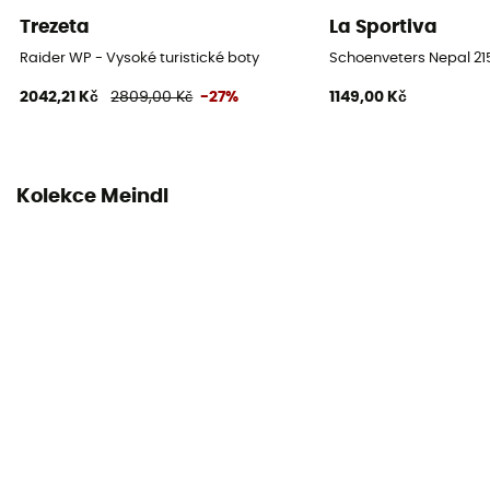
Zapínací systém
Trezeta
La Sportiva
Šňůrky s očky
Raider WP - Vysoké turistické boty
Schoenveters Nepal 2
Materiál svršku
2042,21 Kč
2809,00 Kč
-27%
1149,00 Kč
Nubuck Leather
Vyztužená špička
Ano
Kolekce Meindl