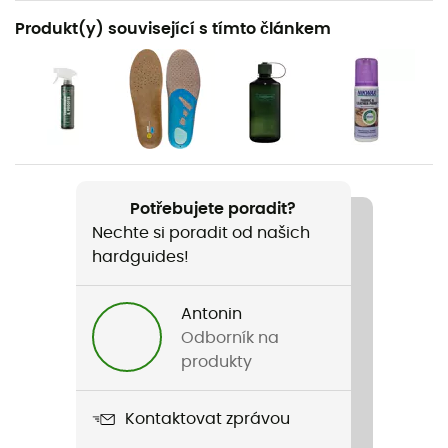
Doporučené pro
Produkt(y) související s tímto článkem
Pěší turistika / Trekking / Horolezectví
Pohlaví
Dámské
Hmotnost
700 g
Potřebujete poradit?
Nechte si poradit od našich
Název produktu
hardguides!
Island Lady MFS Active
Kompatibilní mačky
Antonin
Ne
Odborník na
produkty
Membrána
Gore-Tex®
Kontaktovat zprávou