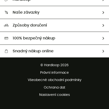
Sledovat zásilku
Kdo jsme?
Vrácení zboží a peněz
Naše závazky
HardGuides
Průvodce velikostmi
Naše stopa
Naši Ambasadoři
Způsoby doručení
Second hand
HardGreen
100% bezpečný nákup
Snadný nákup online
Bezplatné dodání od 3500 Kč
© Hardloop 2026
Bezplatné vrácení do 100 dnů
Právní informace
Bezplatná zákaznická služba
Všeobecné obchodní podmínky
Ochrana dat
Nastavení cookies