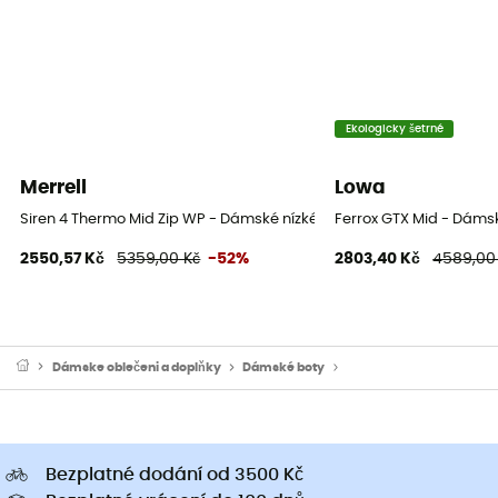
Ekologicky šetrné
Merrell
Lowa
Siren 4 Thermo Mid Zip WP - Dámské nízké turistické boty
Ferrox GTX Mid - Dámsk
2550,57 Kč
5359,00 Kč
-52%
2803,40 Kč
4589,00
Dámske oblečeni a doplňky
Dámské boty
Dámské trekové boty & t
Bezplatné dodání od 3500 Kč