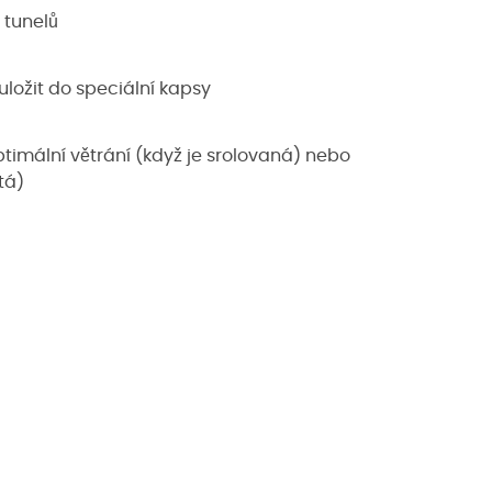
 tunelů
 uložit do speciální kapsy
imální větrání (když je srolovaná) nebo
tá)