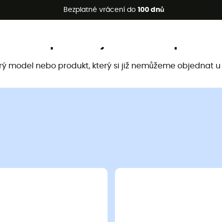
etní akce 🔥 -5 % EXTRA při nákupu 2 produktů* s kódem Summe
Bezplatné vrácení do
100 dnů
Tento produkt již není k dispozici
arý model nebo produkt, který si již nemůžeme objednat u