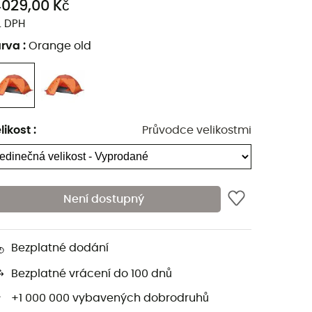
4029,00 Kč
. DPH
arva
:
Orange old
likost
:
Průvodce velikostmi
Není dostupný
Bezplatné dodání
Bezplatné vrácení do 100 dnů
+1 000 000 vybavených dobrodruhů