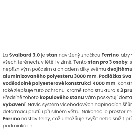
La
Svalbard 3.0
je
stan
navržený značkou
Ferrino
, aby
všech terénech, v létě i v zimě. Tento
stan pro 3 osoby
,
nepříznivým počasím a chladem díky svému
dvojitému
aluminizovaného polyesteru 3000 mm
.
Podlážka
Sva
voděodolné polyesterové konstrukci 4000 mm
. Konst
také zlepšuje tuto ochranu. Kromě toho struktura s
3 pr
Předsíně tohoto
kopulového stanu
vám poskytují dosta
vybavení
. Navíc systém vícebodových napínacích šňů
deformaci prutů i při silném větru. Nakonec je prostor m
Ferrino
nastavitelný, což umožňuje zvýšit nebo snížit pr
podmínkách.