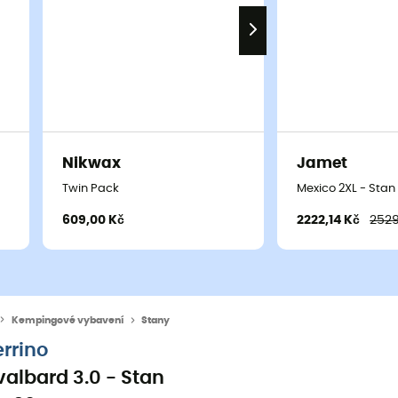
Nikwax
Jamet
Twin Pack
Mexico 2XL - Stan
609,00 Kč
2222,14 Kč
2529
Kempingové vybavení
Stany
errino
valbard 3.0 - Stan