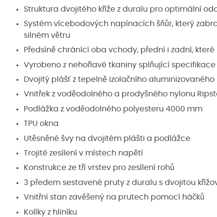
Struktura dvojitého kříže z duralu pro optimální odo
Systém vícebodových napínacích šňůr, který zabra
silném větru
Předsíně chránící oba vchody, přední i zadní, kter
Vyrobeno z nehořlavé tkaniny splňující specifikac
Dvojitý plášť z tepelně izolačního aluminizovanéh
Vnitřek z voděodolného a prodyšného nylonu Rips
Podlážka z voděodolného polyesteru 4000 mm
TPU okna
Utěsněné švy na dvojitém plášti a podlážce
Trojité zesílení v místech napětí
Konstrukce ze tří vrstev pro zesílení rohů
3 předem sestavené pruty z duralu s dvojitou křížo
Vnitřní stan zavěšený na prutech pomocí háčků
Kolíky z hliníku