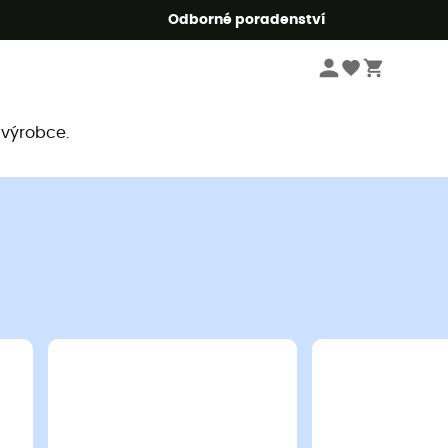
r5
Odborné poradenství
 výrobce.