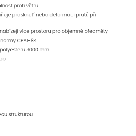
lnost proti větru
ňuje prasknutí nebo deformaci prutů při
é nabízejí více prostoru pro objemné předměty
e normy CPAI-84
o polyesteru 3000 mm
top
vou strukturou