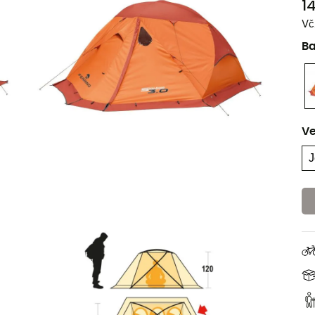
1
Vč
B
Ve