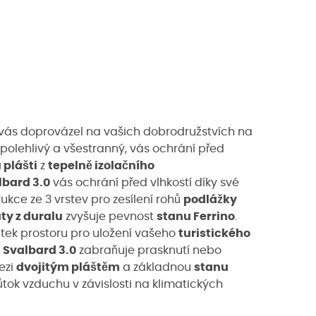
 vás doprovázel na vašich dobrodružstvích na
 spolehlivý a všestranný, vás ochrání před
 plášti
z
tepelně izolačního
lbard 3.0
vás ochrání před vlhkostí díky své
rukce ze 3 vrstev pro zesílení rohů
podlážky
uty z duralu
zvyšuje pevnost
stanu Ferrino
.
tek prostoru pro uložení vašeho
turistického
r
Svalbard 3.0
zabraňuje prasknutí nebo
ezi
dvojitým pláštěm
a základnou
stanu
ůtok vzduchu v závislosti na klimatických