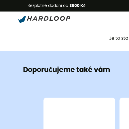
L
Bezplatné dodání od
3500 Kč
Je to st
Doporučujeme také vám