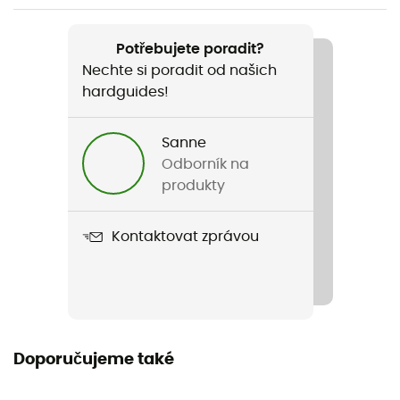
Hmotnost
300 g
Potřebujete poradit?
Nechte si poradit od našich
Název produktu
hardguides!
Katari 3
Kompatibilní systém hydratace
Sanne
Ano
Odborník na
produkty
Pláštěnka
Ne
Kontaktovat zprávou
Objem
3 L
Materiály
Doporučujeme také
210D Poly Honeycomb