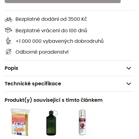
kanálem
Dvojité síťované kapsy na přední straně batohu
Bezplatné dodání od 3500 Kč
Uchycení pro LED světlo
Bezplatné vrácení do 100 dnů
Kapsa proti poškrábání na brýle a elektronická
zařízení
+1 000 000 vybavených dobrodruhů
Objem: 3 L
Odborné poradenství
Rozměry: 41 x 19 x 15 cm
Hmotnost: 300 g
Popis
Technické specifikace
Doporučené pro
Produkt(y) související s tímto článkem
Trail / Horské kolo / Kolo
Pohlaví
Pánské