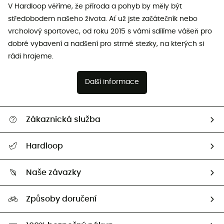
V Hardloop věříme, že příroda a pohyb by měly být
středobodem našeho života. Ať už jste začátečník nebo
vrcholový sportovec, od roku 2015 s vámi sdílíme vášeň pro
dobré vybavení a nadšení pro strmé stezky, na kterých si
rádi hrajeme.
Další informace
Zákaznická služba
Nápověda a kontakt
Hardloop
Sledovat zásilku
Kdo jsme?
Vrácení zboží a peněz
Naše závazky
HardGuides
Průvodce velikostmi
Naše stopa
Naši Ambasadoři
Způsoby doručení
Second hand
HardGreen