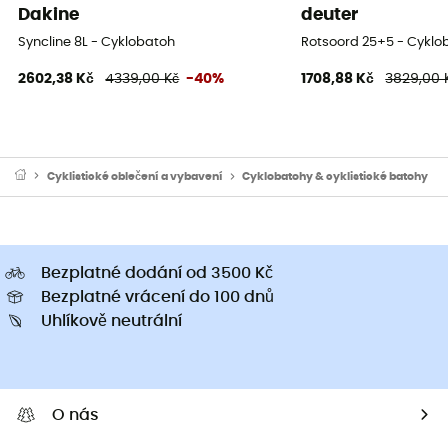
Dakine
deuter
Syncline 8L - Cyklobatoh
Rotsoord 25+5 - Cyklo
2602,38 Kč
4339,00 Kč
-40%
1708,88 Kč
3829,00 
Cyklistické oblečení a vybavení
Cyklobatohy & cyklistické batohy
Bezplatné dodání od 3500 Kč
Bezplatné vrácení do 100 dnů
Uhlíkově neutrální
O nás