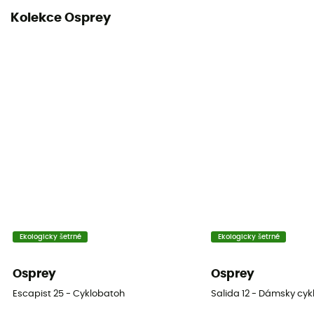
Kolekce Osprey
Ekologicky šetrné
Ekologicky šetrné
Osprey
Osprey
Escapist 25 - Cyklobatoh
Salida 12 - Dámsky cy