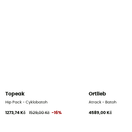
Otevírání batohu
Horní
Objem nádrže
2,5 L
Včetně kapsy na vodu
Ne
Topeak
Ortlieb
Hip Pack - Cyklobatoh
Atrack - Batoh
1273,74 Kč
1529,00 Kč
-16%
4589,00 Kč