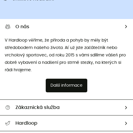
O nás
V Hardloop věříme, že příroda a pohyb by měly být
středobodem našeho života. Ať už jste začátečník nebo
vrcholový sportovec, od roku 2015 s vámi sdílíme vášeň pro
dobré vybavení a nadšení pro strmé stezky, na kterých si
rádi hrajeme.
Další informace
Zákaznická služba
Nápověda a kontakt
Hardloop
Sledovat zásilku