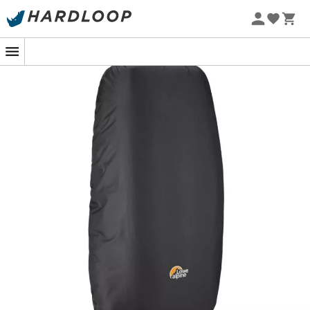
Letní akce 🔥 -5 % EXTRA při nákupu 2 produktů* s kódem
Summer5
-5% Extra - Kód Summer5