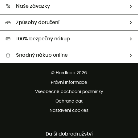
Kdo jsme?
Vrácení zboží a peněz
Naše závazky
HardGuides
Průvodce velikostmi
Naše stopa
Naši Ambasadoři
Způsoby doručení
Second hand
HardGreen
100% bezpečný nákup
Snadný nákup online
Bezplatné dodání od 3500 Kč
© Hardloop 2026
Bezplatné vrácení do 100 dnů
Právní informace
Bezplatná zákaznická služba
Všeobecné obchodní podmínky
Ochrana dat
Nastavení cookies
Další dobrodružství