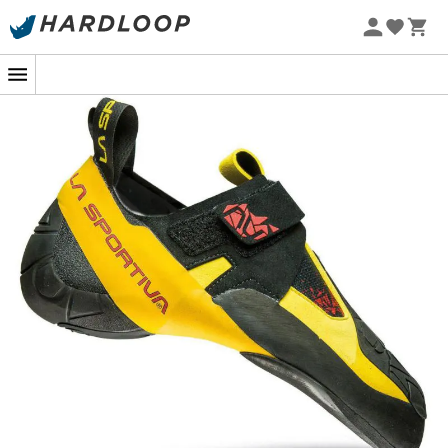
Letní akce 🔥 -5 % EXTRA při nákupu 2 produktů* s kódem
Summer5
Skwama
od
La Sportiva
jsou
lezečky
pro
muže
,
navržené pro
použití na skále
, v
hale
, na
strmých
stěnách
nebo
na plotnách
. Pro
lezce
, kteří nedělají
kompromisy, jsou tyto
lezečky
vysoce technické. Díky
nové konstrukci
podešve
jsou tyto
lezečky velmi
flexibilní
a obepínající, schopné podpořit
lezce
v jejich
nejtechnických pohybech v převisu.
Svršek z
semiše a