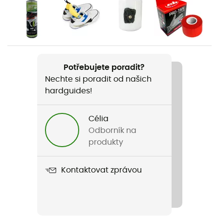
Pohlaví
Pánské
Hmotnost
Potřebujete poradit?
2 x 240 g
Nechte si poradit od našich
hardguides!
Název produktu
Skwama
Célia
Vlastnosti
Odborník na
Guma na špičce
produkty
Použité technologie
Kontaktovat zprávou
P3 System (permanent power plateform) / S-Heel™️
Tuhost podrážky
Poddajné