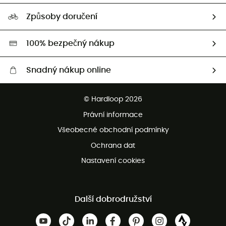
Průvodce velikostmi
Naše stopa
Naši Ambasadoři
Způsoby doručení
Second hand
HardGreen
100% bezpečný nákup
Snadný nákup online
Bezplatné dodání od 3500 Kč
© Hardloop 2026
Bezplatné vrácení do 100 dnů
Právní informace
Bezplatná zákaznická služba
Všeobecné obchodní podmínky
Ochrana dat
Nastavení cookies
Další dobrodružství