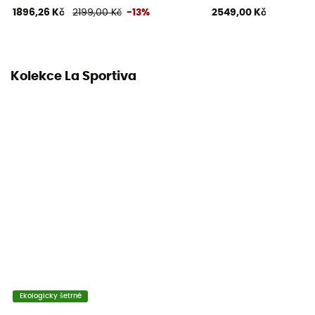
1896,26 Kč
2199,00 Kč
-13%
2549,00 Kč
Šířka chodidla
Normální
Možnost podražení
Kolekce La Sportiva
Ano
Klenba
Střední
Ekologicky šetrné