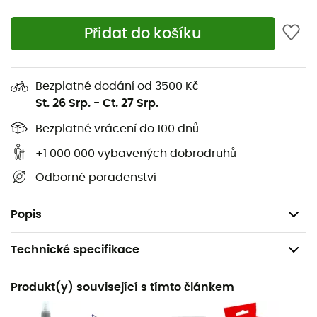
kroucení, zvyšuje výkon a přizpůsobivost při
patování
Přidat do košíku
Inovativní konstrukce podešve ve dvou částech,
navržená pro zvýšení podélné flexibility a podporu
Bezplatné dodání od 3500 Kč
možnosti co nejlepšího "rozložení" lezečky na
St. 26 Srp.
-
Ct. 27 Srp.
plotnách
Svršek: Mikrovlákno a semiš, tubulární struktura
Bezplatné vrácení do 100 dnů
Obutí: střední
+1 000 000 vybavených dobrodruhů
Mezipodešev:
Laspoflex 0,8 mm + P3 System
Odborné poradenství
Podešev:
Vibram® XS Grip2 3,5 mm
Hmotnost: 480 g (pár ve velikosti 39)
Popis
Technické specifikace
Doporučené pro
Produkt(y) související s tímto článkem
Sportovní lezení / Horolezecká hala / Vícedélkové
lezení / Sportovní lezení / Tradiční lezení