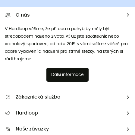
O nás
V Hardloop věříme, že příroda a pohyb by měly být
středobodem našeho života. Ať už jste začátečník nebo
vrcholový sportovec, od roku 2015 s vámi sdílíme vášeň pro
dobré vybavení a nadšení pro strmé stezky, na kterých si
rádi hrajeme.
Další informace
Zákaznická služba
Nápověda a kontakt
Hardloop
Sledovat zásilku
Kdo jsme?
Vrácení zboží a peněz
Naše závazky
HardGuides