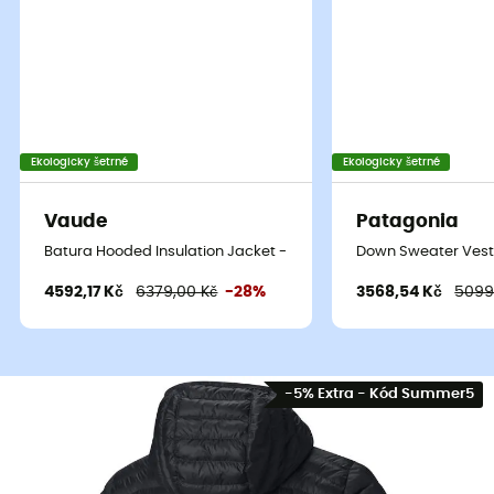
Ekologicky šetrné
Ekologicky šetrné
Vaude
Patagonia
Batura Hooded Insulation Jacket - Pánská Péřova
Down Sweater Vest 
4592,17 Kč
6379,00 Kč
-28%
3568,54 Kč
5099
-5% Extra - Kód Summer5