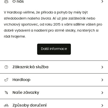
O nás
V Hardloop věříme, že příroda a pohyb by měly být
středobodem našeho života. Ať už jste začátečník nebo
vrcholový sportovec, od roku 2015 s vámi sdílíme vášeň pro
dobré vybavení a nadšení pro strmé stezky, na kterých si
rádi hrajeme.
Další informace
Zákaznická služba
Nápověda a kontakt
Hardloop
Sledovat zásilku
Kdo jsme?
Vrácení zboží a peněz
Naše závazky
HardGuides
Průvodce velikostmi
Naše stopa
Naši Ambasadoři
Způsoby doručení