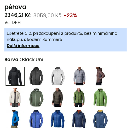
péřova
2346,21 Kč
3059,00 Kč
-23%
Vč. DPH
Ušetřete 5 % při zakoupení 2 produktů, bez minimálního
nákupu, s kódem Summer5.
Další informace
Barva
:
Black Uni
Péřová
Powder Lite Hooded Jacket
pro
muže
od značky
Columbia
je lehká péřová bunda s kapucí, ideální pro
vaše
túry
ve středních nadmořských výškách, kde jsou
teploty stále poměrně chladné. Odolná proti vodě a
vybavená termo-odrazovou podšívkou,
Powder Lite
Hooded Jacket
od
Columbia
vás udrží v teple
. To vše v
dokonalém pohodlí díky použití
nylonu Ripstop 20D
,