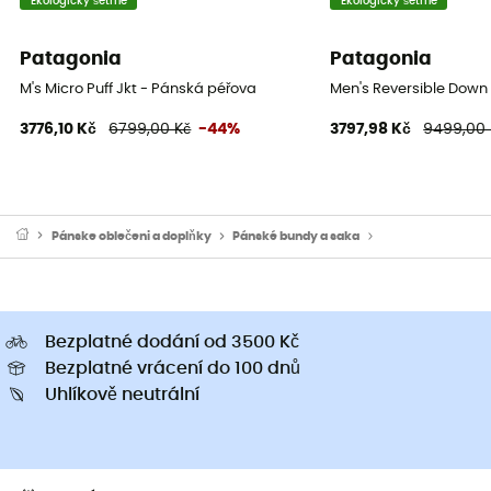
Ekologicky šetrné
Ekologicky šetrné
Patagonia
Patagonia
M's Micro Puff Jkt - Pánská péřova
Men's Reversible Down
3776,10 Kč
6799,00 Kč
-44%
3797,98 Kč
9499,00 
Pánske oblečeni a doplňky
Pánské bundy a saka
Pánské péřové bu
Bezplatné dodání od 3500 Kč
Bezplatné vrácení do 100 dnů
Uhlíkově neutrální