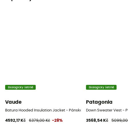
Rukávy
Dlouhé
Kapuce
Ano
Kapsy
2 kieszenie / 2 boční kapsy se zipem
Izolace
Syntetická izolace
Materiály
Ekologicky šetrné
Ekologicky šetrné
[main] 100 % nylon
Vaude
Patagonia
Složení plniva
Batura Hooded Insulation Jacket - Pánská Péřova
Down Sweater Vest - P
100 % prachové peří
4592,17 Kč
6379,00 Kč
-28%
3568,54 Kč
5099,00