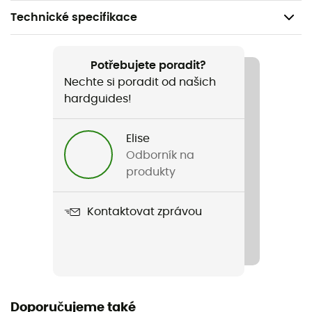
Technické specifikace
Doporučené pro
Pěší turistika / Cestování / Běžné použití / Běžné
Potřebujete poradit?
použití
Nechte si poradit od našich
hardguides!
Pohlaví
Pánské
Elise
Odborník na
Název produktu
produkty
Powder Pass Hooded Jacket
Kontaktovat zprávou
Použité technologie
Thermarator™ / Omni-Heat™ Thermal Reflective
Nepromokavost
Odpuzovač vody
Doporučujeme také