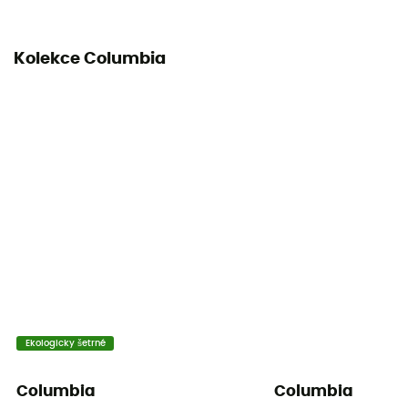
Uvedení materiálu
100 % Polyester
Kolekce Columbia
Ekologicky šetrné
Columbia
Columbia