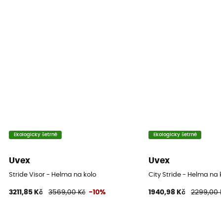
Ekologicky šetrné
Ekologicky šetrné
Uvex
Uvex
Stride Visor - Helma na kolo
City Stride - Helma na 
3211,85 Kč
3569,00 Kč
-10%
1940,98 Kč
2299,00 