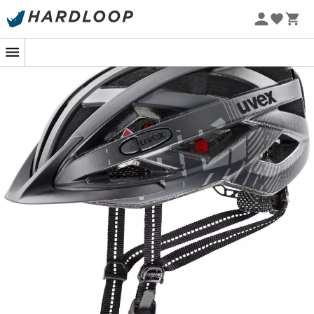
Letní akce 🔥 -5 % EXTRA při nákupu 2 produktů* s kódem
Summer5
-5% Extra - Kód Summer5