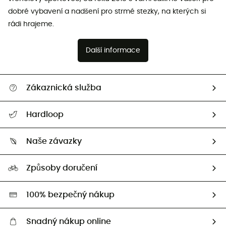
dobré vybavení a nadšení pro strmé stezky, na kterých si
rádi hrajeme.
Další informace
Zákaznická služba
Nápověda a kontakt
Hardloop
Sledovat zásilku
Kdo jsme?
Vrácení zboží a peněz
Naše závazky
HardGuides
Průvodce velikostmi
Naše stopa
Naši Ambasadoři
Způsoby doručení
Second hand
HardGreen
100% bezpečný nákup
Snadný nákup online