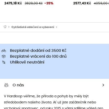
2475,18 Kč
3829,00 Kč
-35%
2577,43 Kč
4059,00 
Cyklistické oblečení a vybavení
Cyklistické helmy & Helmy na kolo
Bezplatné dodání od 3500 Kč
Bezplatné vrácení do 100 dnů
Uhlíkově neutrální
O nás
V Hardloop věříme, že příroda a pohyb by měly být
středobodem našeho života. Ať už jste začátečník nebo
vrcholový sportovec, od roku 2015 s vámi sdílíme vášeň pro