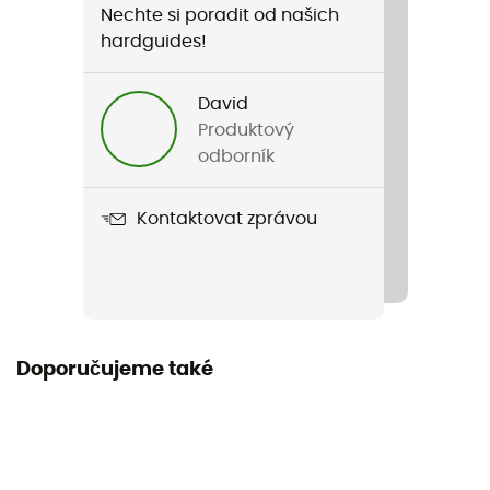
Nechte si poradit od našich
Pohlaví
hardguides!
Pánské / Dámské
David
Hmotnost
Produktový
240 g
odborník
Název produktu
Kontaktovat zprávou
City I-Vo
Vlastnosti
Síť proti hmyzu
Norma
Doporučujeme také
EN 1078
Použité technologie
In-Mold, FAS (Fast Adapting System), Monomaniac,