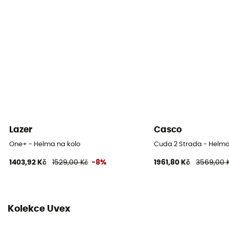
IAS
Materiál
Termoformovaná polykarbonátová skořepina / EPS
pěna
Ventilation
24 pièces
Individuální ochranné vybavení
PPE - Category 2
Lazer
Casco
One+ - Helma na kolo
Cuda 2 Strada - Helma
1403,92 Kč
1529,00 Kč
-8%
1961,80 Kč
3569,00 
Kolekce Uvex