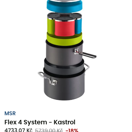
MSR
MSR
Titan Kettle - Kastrol
Alpine Stowaway 1,1L - 
1402,45 Kč
1709,00 Kč
-17%
999,00 Kč
Oblíbené stránky Z druhé ruky
MSR
Flex 4 System - Kastrol
4733,07 Kč
5739,00 Kč
-18%