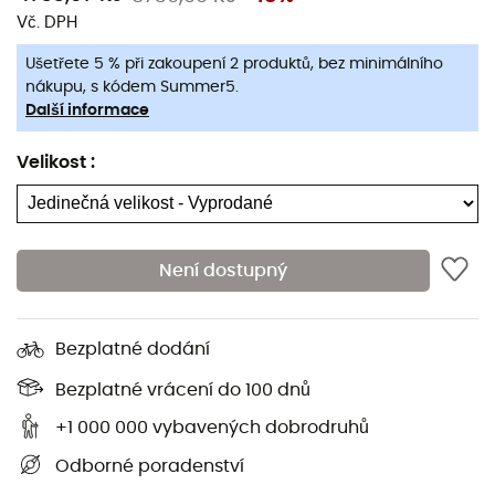
Vč. DPH
Ušetřete 5 % při zakoupení 2 produktů, bez minimálního
nákupu, s kódem Summer5.
Další informace
Velikost
:
Není dostupný
Black Diamond
Black Diamond
Pursuit 30 - Dámsky turistický batoh
Pursuit 30 - Dámsky tu
Bezplatné dodání
2382,19 Kč
3829,00 Kč
-37%
2245,29 Kč
3829,00 
Bezplatné vrácení do 100 dnů
+1 000 000 vybavených dobrodruhů
Odborné poradenství
Kempingové vybavení
Kuchyně
Kempinkové nádobí