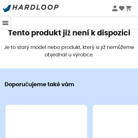
produkty
Letní akce 🔥 -5 % EXTRA při nákupu 2 produktů* s kódem
Summer5
Kontaktovat zprávou
Tento produkt již není k dispozici
Je to starý model nebo produkt, který si již nemůžeme
objednat u výrobce.
Doporučujeme také
Doporučujeme také vám