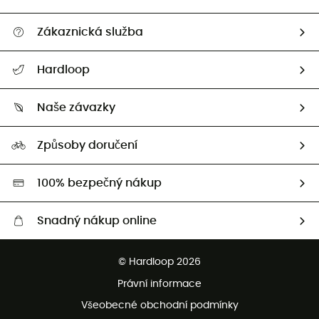
Zákaznická služba
Nápověda a kontakt
Hardloop
Sledovat zásilku
Kdo jsme?
Vrácení zboží a peněz
Naše závazky
HardGuides
Průvodce velikostmi
Naše stopa
Naši Ambasadoři
Způsoby doručení
Second hand
HardGreen
100% bezpečný nákup
Snadný nákup online
Bezplatné dodání od 3500 Kč
© Hardloop 2026
Bezplatné vrácení do 100 dnů
Právní informace
Bezplatná zákaznická služba
Všeobecné obchodní podmínky