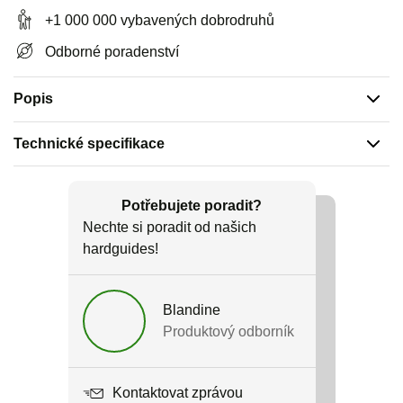
+1 000 000 vybavených dobrodruhů
Hloubka: 17 cm
Odborné poradenství
Objem: 21 L
Hmotnost: 1620 g
Popis
Technické specifikace
Doporučené pro
Běžné použití / Cykloturistika
Potřebujete poradit?
Nechte si poradit od našich
Hmotnost
hardguides!
1895 g
Blandine
Název produktu
Produktový odborník
Office-Bag High Visibility
Label
Kontaktovat zprávou
Zaručený původ v Evropě