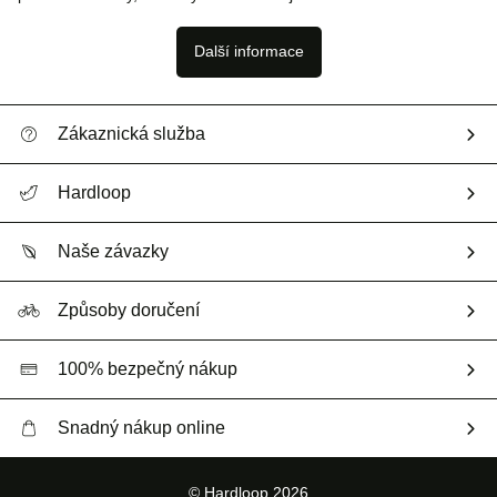
Další informace
Zákaznická služba
Nápověda a kontakt
Hardloop
Sledovat zásilku
Kdo jsme?
Vrácení zboží a peněz
Naše závazky
HardGuides
Průvodce velikostmi
Naše stopa
Naši Ambasadoři
Způsoby doručení
Second hand
HardGreen
100% bezpečný nákup
Snadný nákup online
Bezplatné dodání od 3500 Kč
© Hardloop 2026