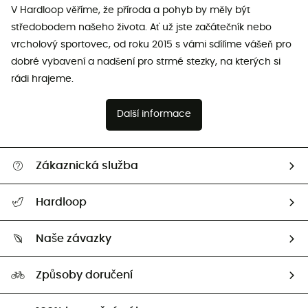
V Hardloop věříme, že příroda a pohyb by měly být
středobodem našeho života. Ať už jste začátečník nebo
vrcholový sportovec, od roku 2015 s vámi sdílíme vášeň pro
dobré vybavení a nadšení pro strmé stezky, na kterých si
rádi hrajeme.
Další informace
Zákaznická služba
Nápověda a kontakt
Hardloop
Sledovat zásilku
Kdo jsme?
Vrácení zboží a peněz
Naše závazky
HardGuides
Průvodce velikostmi
Naše stopa
Naši Ambasadoři
Způsoby doručení
Second hand
HardGreen