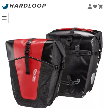
Letní akce 🔥 -5 % EXTRA při nákupu 2 produktů* s kódem
Summer5
Nedostatek prostoru už nebude výmluvou, proč
nevyrazit na dobrodružství na vašem kole. S objemem
70 L bude pár
sacoche Back-Roller Pro Classic
klíčovým prvkem vaší výbavy pro vaše expedice v
cykloturistice
. Plně vodotěsné a prachotěsné, vaše
náklad bude neustále chráněn. Díky důmyslnému
systému upevnění
Quick Lock 2.1
se váš
Back-Roller
Plus
snadno připevní na nosič vašeho
kola
. Jeho
rolovací uzávěr a přítomnost další přední kapsy poskytují
této
brašně Ortlieb
výjimečnou ergonomii, ideální pro
dlouhé
cesty
na kole. Nakonec je možné ji přenášet přes