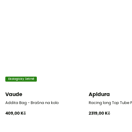
Zapínací systém
Skládací uzávěr
Kapsy
1 kieszeń
Objem
70 L
Rozměry
45 x 24 x 26 cm
Ekologicky šetrné
Materiály
Vaude
Apidura
PD620/PS490 (polyester coated with PVC)
Addita Bag - Brašna na kolo
Racing long Top Tube 
Systém připevnění
409,00 Kč
2319,00 Kč
Quick-Lock 2.1
Počet brašen