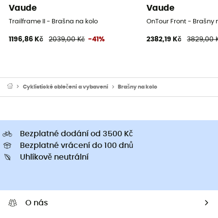
Vaude
Vaude
Trailframe II - Brašna na kolo
OnTour Front - Brašny 
1196,86 Kč
2039,00 Kč
-41%
2382,19 Kč
3829,00 
Cyklistické oblečení a vybavení
Brašny na kolo
Bezplatné dodání od 3500 Kč
Bezplatné vrácení do 100 dnů
Uhlíkově neutrální
O nás