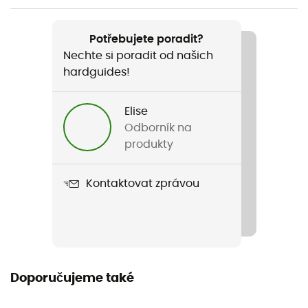
Název produktu
Back-Roller Pro Classic
Potřebujete poradit?
Nechte si poradit od našich
Vlastnosti
hardguides!
Popruh na rameno / integrovaná vnitřní kapsa
Materiál
Elise
PD620 - PS490
Odborník na
produkty
Hmotnost páru
2368 g
Kontaktovat zprávou
Těsnost
Ano
Pláštěnka
Doporučujeme také
Ne