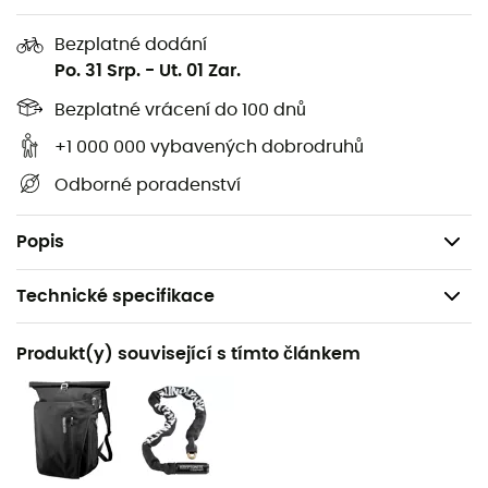
Materiály:
PD620/PS490 (polyester potažený PVC)
Bezplatné dodání
Integrovaná vnitřní kapsa
Po. 31 Srp.
-
Ut. 01 Zar.
Ramenní popruh
Bezplatné vrácení do 100 dnů
Reflexní prvky na obou stranách
Použitelné vlevo i vpravo
+1 000 000 vybavených dobrodruhů
Systém Quick-Lock nastavitelný bez nářadí –
Odborné poradenství
vhodný pro průměry trubek až do 16 mm
Pokyny k systému Quick-Lock 2.1
Popis
Technické specifikace
Doporučené pro
Produkt(y) související s tímto článkem
Kolo / Cykloturistika
Hmotnost
2 x 1184 g