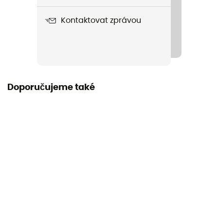
Návod
Kontaktovat zprávou
Přečtěte si příbalový leták
Doporučujeme také