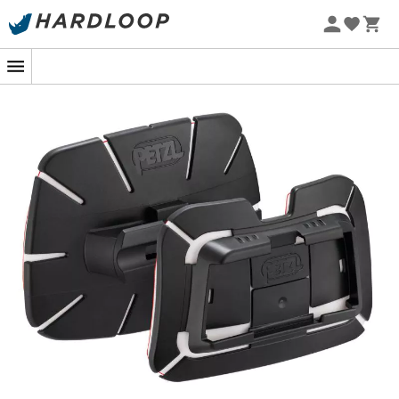
Letní akce 🔥 -5 % EXTRA při nákupu 2 produktů* s kódem
Summer5