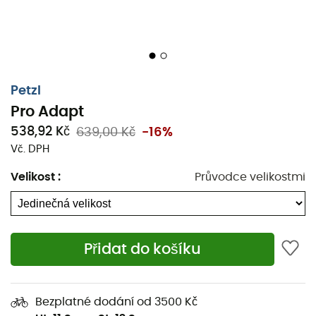
Petzl
Pro Adapt
538,92 Kč
639,00 Kč
-16%
Vč. DPH
Velikost
:
Průvodce velikostmi
Přidat do košíku
Zajistěte
odolné upevnění
vaší lampy na
helmu
díky
upevňovacímu systému
Pro Adapt
. Skládá se ze dvou
lepicích částí navržených tak, aby
odolávaly nárazům
a
Bezplatné dodání od 3500 Kč
vlhkosti
, tento systém umožňuje instalaci
lamp Petzl