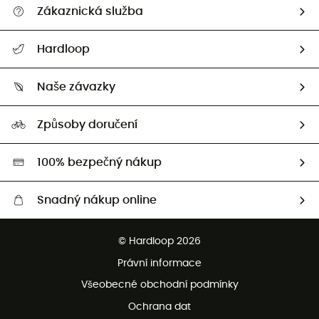
Zákaznická služba
Nápověda a kontakt
Hardloop
Sledovat zásilku
Kdo jsme?
Vrácení zboží a peněz
Naše závazky
HardGuides
Průvodce velikostmi
Naše stopa
Naši Ambasadoři
Způsoby doručení
Second hand
HardGreen
100% bezpečný nákup
Snadný nákup online
Bezplatné dodání od 3500 Kč
© Hardloop 2026
Bezplatné vrácení do 100 dnů
Právní informace
Bezplatná zákaznická služba
Všeobecné obchodní podmínky
Ochrana dat