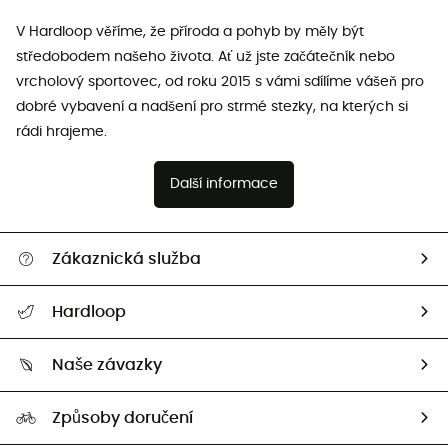
V Hardloop věříme, že příroda a pohyb by měly být
středobodem našeho života. Ať už jste začátečník nebo
vrcholový sportovec, od roku 2015 s vámi sdílíme vášeň pro
dobré vybavení a nadšení pro strmé stezky, na kterých si
rádi hrajeme.
Další informace
Zákaznická služba
Nápověda a kontakt
Hardloop
Sledovat zásilku
Kdo jsme?
Vrácení zboží a peněz
Naše závazky
HardGuides
Průvodce velikostmi
Naše stopa
Naši Ambasadoři
Způsoby doručení
Second hand