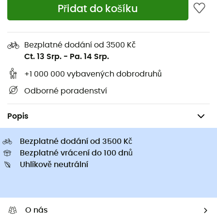
Přidat do košíku
Edelrid
Black Diamond
Sirana Tc II - Lezecký úvazek
Zone Harness - Pánský
Bezplatné dodání od 3500 Kč
1212,17 Kč
2039,00 Kč
-40%
1579,41 Kč
2549,00 
Ct. 13 Srp.
-
Pa. 14 Srp.
+1 000 000 vybavených dobrodruhů
Odborné poradenství
Lezecké
Lezecký úvazky
Horolezecké úvazky pánské
Popis
Bezplatné dodání od 3500 Kč
Bezplatné vrácení do 100 dnů
Uhlíkově neutrální
O nás