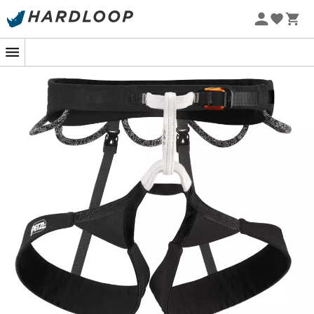
Letní akce 🔥 -5 % EXTRA při nákupu 2 produktů* s kódem
Summer5
Kolekce Petzl
Ekologicky šetrné
Petzl
Petzl
Whisper - Lezecký úvazek
Fusible Pour Canyon C