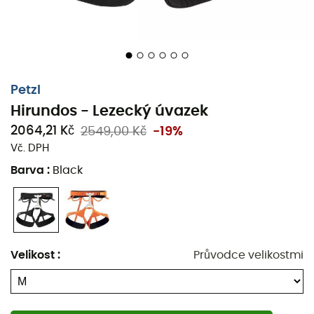
3568,65 Kč
4589,00 Kč
-22%
209,00 Kč
Oblíbené stránky Z druhé ruky
Petzl
Hirundos - Lezecký úvazek
2064,21 Kč
2549,00 Kč
-19%
Vč. DPH
Barva
:
Black
Velikost
:
Průvodce velikostmi
Ekologicky šetrné