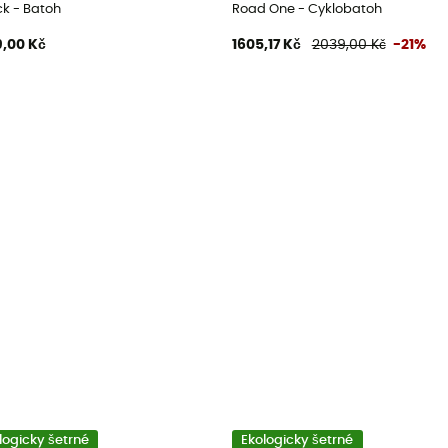
ck - Batoh
Road One - Cyklobatoh
,00 Kč
1605,17 Kč
2039,00 Kč
-21%
logicky šetrné
Ekologicky šetrné