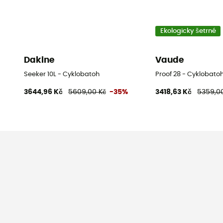
Ekologicky šetrné
Dakine
Vaude
Seeker 10L - Cyklobatoh
Proof 28 - Cyklobato
3644,96 Kč
5609,00 Kč
-35%
3418,63 Kč
5359,0