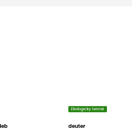
Ekologicky šetrné
lieb
deuter