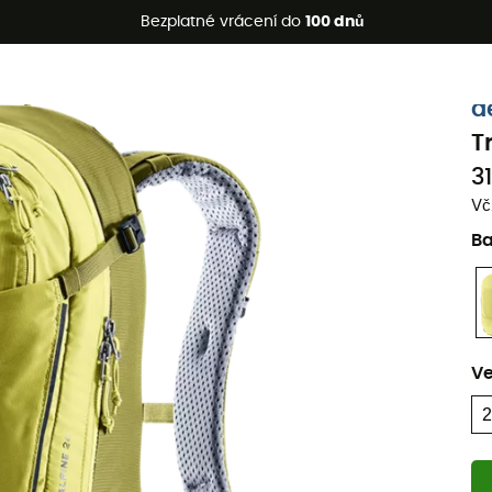
etní akce 🔥 -5 % EXTRA při nákupu 2 produktů* s kódem Summe
Bezplatné vrácení do
100 dnů
Ekologicky šetrné
d
T
3
Vč
B
Ve