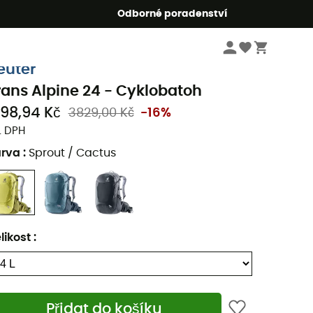
r5
Odborné poradenství
Cyklistické oblečení a vybavení
Cyklobatohy & cyklistické batohy
euter
rans Alpine 24 - Cyklobatoh
198,94 Kč
3829,00 Kč
-16%
. DPH
arva
:
Sprout / Cactus
likost
:
Přidat do košíku