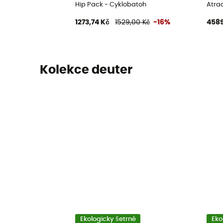
Hip Pack - Cyklobatoh
Atra
1273,74 Kč
1529,00 Kč
-16%
4589
Kolekce deuter
Ekologicky šetrné
Eko