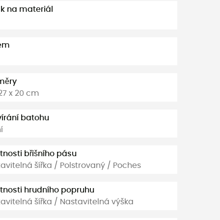
k na materiál
em
měry
 27 x 20 cm
írání batohu
í
tnosti břišního pásu
avitelná šířka / Polstrovaný / Poches
tnosti hrudního popruhu
avitelná šířka / Nastavitelná výška