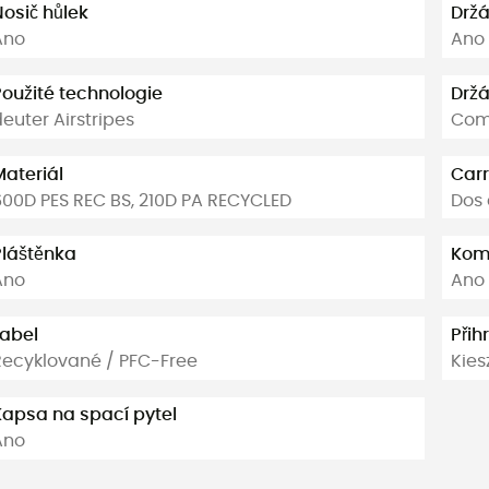
Nosič hůlek
Držá
Ano
Ano
Použité technologie
Držá
euter Airstripes
Com
Materiál
Carr
600D PES REC BS, 210D PA RECYCLED
Dos 
Pláštěnka
Kom
Ano
Ano
Label
Přih
Recyklované / PFC-Free
Kies
Kapsa na spací pytel
Ano