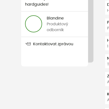
hardguides!
H
Blandine
Produktový
odborník
Kontaktovat zprávou
1