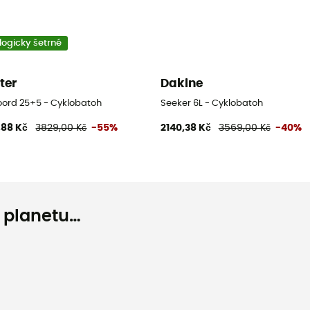
logicky šetrné
ter
Dakine
oord 25+5 - Cyklobatoh
Seeker 6L - Cyklobatoh
,88 Kč
3829,00 Kč
-55%
2140,38 Kč
3569,00 Kč
-40%
o planetu…