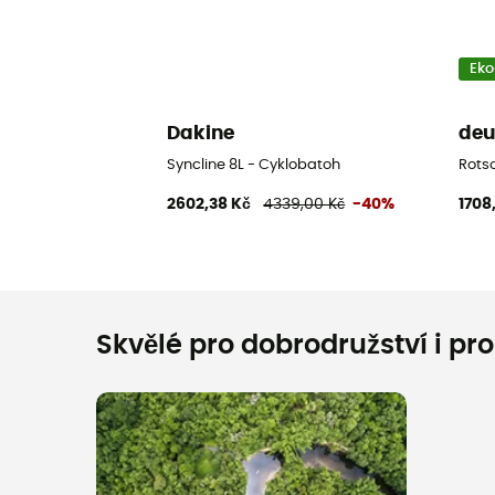
Eko
Dakine
deu
Syncline 8L - Cyklobatoh
Rots
2602,38 Kč
4339,00 Kč
-40%
1708
Skvělé pro dobrodružství i pr