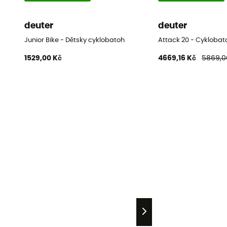
deuter
deuter
Junior Bike - Dětsky cyklobatoh
Attack 20 - Cyklobat
1529,00 Kč
4669,16 Kč
5869,0