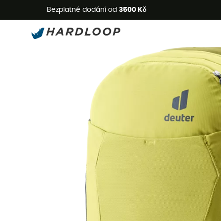
L
Bezplatné dodání od
3500 Kč