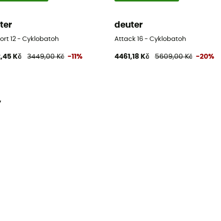
ter
deuter
ort 12 - Cyklobatoh
Attack 16 - Cyklobatoh
,45 Kč
3449,00 Kč
-11%
4461,18 Kč
5609,00 Kč
-20%
y