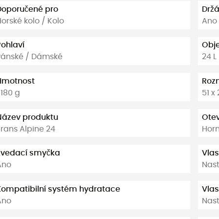
Doporučené pro
Držá
orské kolo / Kolo
Ano
Pohlaví
Obj
Pánské / Dámské
24 L
Hmotnost
Roz
 180 g
51 x
Název produktu
Otev
Trans Alpine 24
Horn
Zvedací smyčka
Vlas
Ano
Nast
Kompatibilní systém hydratace
Vlas
Ano
Nast