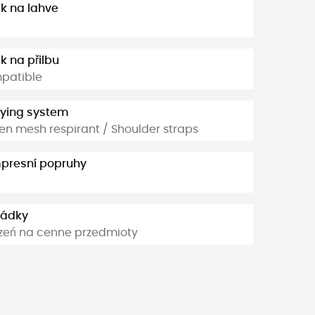
k na lahve
k na přilbu
patible
ying system
en mesh respirant / Shoulder straps
presní popruhy
rádky
zeń na cenne przedmioty