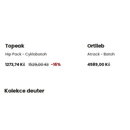
Délka zad
48 cm
Šířka
25 cm
Pláštěnka
Topeak
Ortlieb
Ano
Hip Pack - Cyklobatoh
Atrack - Batoh
1273,74 Kč
1529,00 Kč
-16%
4589,00 Kč
Label
Bluesign / PFC-Free
Držák na materiál
Kolekce deuter
Ano
Objem
18 L