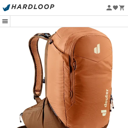
Letní akce 🔥 -5 % EXTRA při nákupu 2 produktů* s kódem
Summer5
Ekologicky šetrné