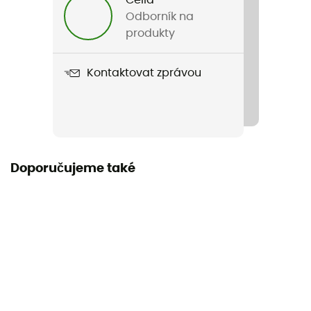
Hmotnost
Odborník na
1 520 g
produkty
Název produktu
Kontaktovat zprávou
Attack 18 SL
Kompatibilní systém hydratace
Ano
Použité technologie
Doporučujeme také
deuter Airstripes
Nepromokavost
Ne
Materiál
150D PA DOBBY