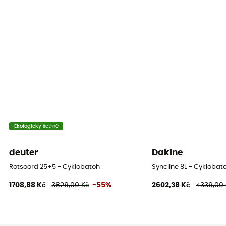
Kompresní popruhy
Ano
Přihrádky
Outils
Ekologicky šetrné
deuter
Dakine
Rotsoord 25+5 - Cyklobatoh
Syncline 8L - Cyklobat
1708,88 Kč
3829,00 Kč
-55%
2602,38 Kč
4339,00 