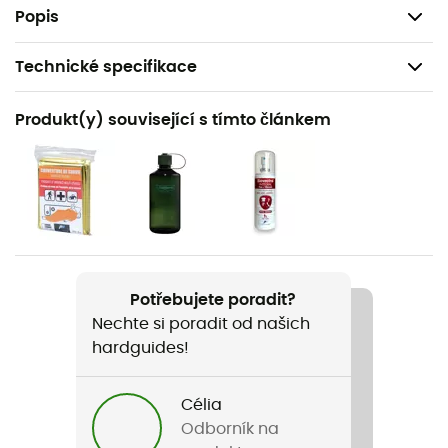
Hmotnost: 740 g
Popis
Technické specifikace
Doporučené pro
Produkt(y) související s tímto článkem
Pěší turistika
Pohlaví
Pánské / Dámské
Hmotnost
740 g
Potřebujete poradit?
Nechte si poradit od našich
Název produktu
hardguides!
Hikelite 26
Vlastnosti
Célia
Poche pour lunettes ou masque de ski
Odborník na