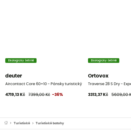
Ekologicky šetrné
Ekologicky šetrné
deuter
Ortovox
Aircontact Core 60+10 - Pánsky turistický batoh
Traverse 28 S Dry - Ex
4719,13 Kč
7399,00 Kč
-36%
3313,37 Kč
5609,00 
Turistické
Turistické batohy