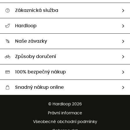
Zákaznická služba
Nápověda a kontakt
Hardloop
Sledovat zásilku
Kdo jsme?
Vrácení zboží a peněz
Naše závazky
HardGuides
Průvodce velikostmi
Naše stopa
Naši Ambasadoři
Způsoby doručení
Second hand
HardGreen
100% bezpečný nákup
Snadný nákup online
Bezplatné dodání od 3500 Kč
© Hardloop 2026
Bezplatné vrácení do 100 dnů
Právní informace
Bezplatná zákaznická služba
Všeobecné obchodní podmínky