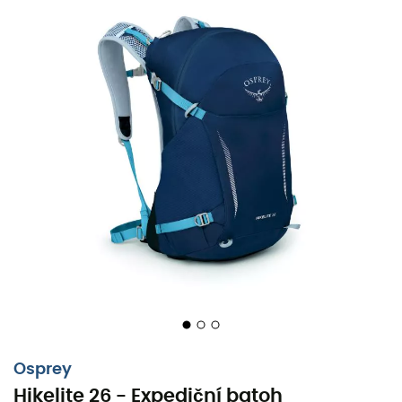
Osprey
Expediční batoh
Hikelite 26
, navržený společností
Hikelite 26 - Expediční batoh