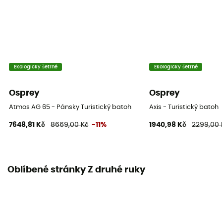
Reflexní prvky
Ano
Kompresní popruhy
Ano
Ekologicky šetrné
Ekologicky šetrné
Osprey
Osprey
Atmos AG 65 - Pánsky Turistický batoh
Axis - Turistický batoh
7648,81 Kč
8669,00 Kč
-11%
1940,98 Kč
2299,00 
Oblíbené stránky Z druhé ruky