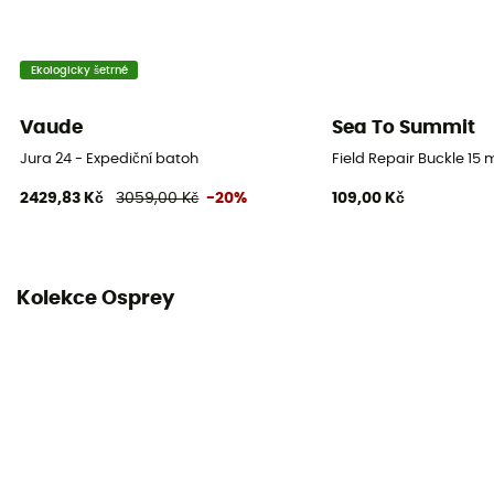
Objem
26 L
Ekologicky šetrné
Rozměry
Vaude
Sea To Summit
48 x 28 x 28 cm
Jura 24 - Expediční batoh
Field Repair Buckle 15
Materiály
2429,83 Kč
3059,00 Kč
-20%
109,00 Kč
Mini Diamond Shadow Nylon 100D
Otevírání batohu
Postranní
Kolekce Osprey
Vlastnosti břišního pásu
Nastavitelná šířka
Vlastnosti hrudního popruhu
Nastavitelná šířka / S píšťalkou