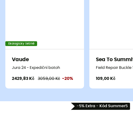
Ekologicky šetrné
Vaude
Sea To Summi
Jura 24 - Expediční batoh
Field Repair Buckle
2429,83 Kč
3059,00 Kč
-20%
109,00 Kč
-5% Extra - Kód Summer5