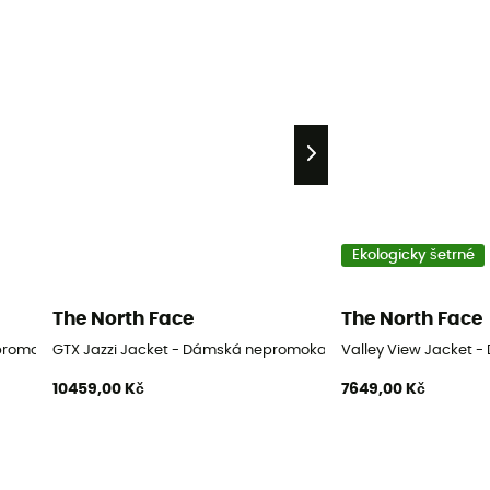
Ekologicky šetrné
The North Face
The North Face
epromokavá bunda
GTX Jazzi Jacket - Dámská nepromokavá bunda
Valley View Jacket
10459,00 Kč
7649,00 Kč