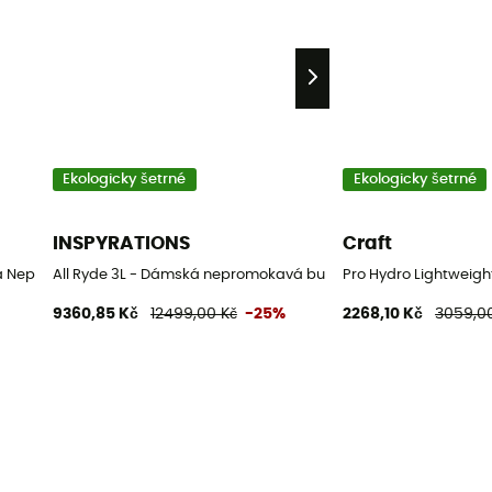
Ekologicky šetrné
Ekologicky šetrné
INSPYRATIONS
Craft
ká Nepromokavá bunda
All Ryde 3L - Dámská nepromokavá bunda
Pro Hydro Lightwei
9360,85 Kč
12499,00 Kč
-25%
2268,10 Kč
3059,0