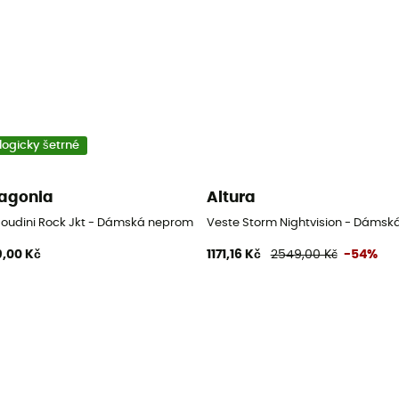
logicky šetrné
agonia
Altura
Houdini Rock Jkt - Dámská nepromokavá bunda
Veste Storm Nightvision - Dáms
,00 Kč
1171,16 Kč
2549,00 Kč
-54%