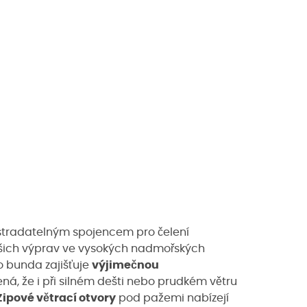
tradatelným spojencem pro čelení
ich výprav ve vysokých nadmořských
o bunda zajišťuje
výjimečnou
á, že i při silném dešti nebo prudkém větru
Zipové větrací otvory
pod pažemi nabízejí