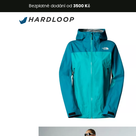
L
Bezplatné dodání od
3500 Kč