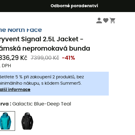
r5
Odborné poradenství
Dámske oblečeni a doplňky
Dámské bundy a saka
Dámské nepromokav
he North Face
ryvent Signal 2.5L Jacket -
ámská nepromokavá bunda
336,29 Kč
7399,00 Kč
-41%
. DPH
šetřete 5 % při zakoupení 2 produktů, bez
inimálního nákupu, s kódem Summer5.
alší informace
arva
:
Galactic Blue-Deep Teal