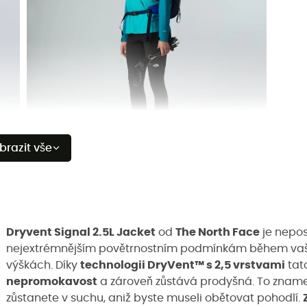
brazit vše
Dryvent Signal 2.5L Jacket
od
The North Face
je nepos
nejextrémnějším povětrnostním podmínkám během vaš
výškách. Díky
technologii DryVent™ s 2,5 vrstvami
tat
nepromokavost
a zároveň zůstává prodyšná. To znamen
zůstanete v suchu, aniž byste museli obětovat pohodlí.