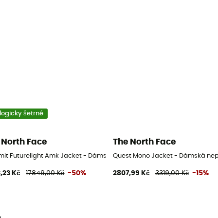
logicky šetrné
 North Face
The North Face
bunda
it Futurelight Amk Jacket - Dámská nepromokavá bunda
Quest Mono Jacket - Dámská n
,23 Kč
17849,00 Kč
-50%
2807,99 Kč
3319,00 Kč
-15%