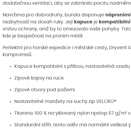
dodatečnou ventilaci, aby se zabránilo pocitu nadměrn
Navržena pro dobrodruhy, bunda disponuje
náprsními
nezbytností na dosah ruky. Její
kapuce
je
kompatibilní 
vrstvu ochrany, aniž by to omezovalo vaše pohyby. Tato
kde je bezpečnost na prvním místě.
Perfektní pro horské expedice i městské cesty, Dryvent 
kompromisů.
Kapuce kompatibilní s přilbou, nastavitelná vzadu
Zipové kapsy na ruce
Zipové otvory pod pažemi
Nastavitelné manžety na suchý zip VELCRO®
Tkanina: 100 % recyklovaný nylon ripstop 67 g/m² s
Standardní střih: tento oděv má normální velikost p