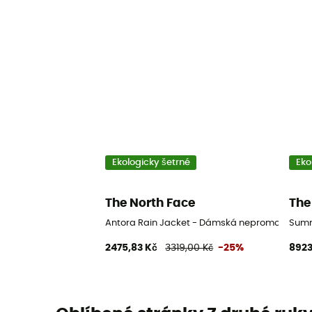
Ekologicky šetrné
Eko
The North Face
The
Antora Rain Jacket - Dámská nepromokavá 
Summ
2475,83 Kč
3319,00 Kč
-25%
8923