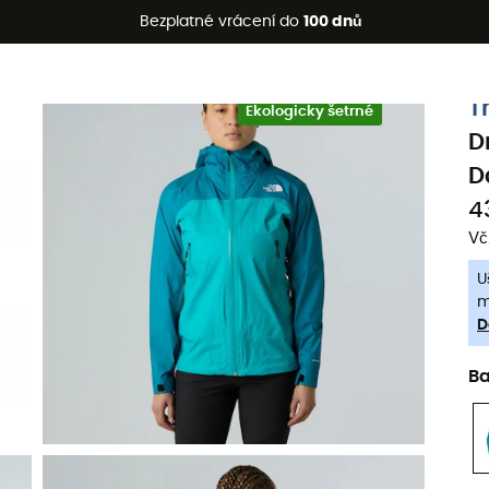
etní akce 🔥 -5 % EXTRA při nákupu 2 produktů* s kódem Summe
Bezplatné vrácení do
100 dnů
-5% Extra - Kód Summer5
T
Ekologicky šetrné
D
D
4
Vč
U
m
D
B