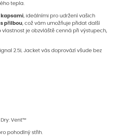
ého tepla.
 kapsami
, ideálními pro udržení vašich
s přilbou
, což vám umožňuje přidat další
 vlastnost je obzvláště cenná při výstupech,
Signal 2.5L Jacket vás doprovází všude bez
 Dry: Vent™
ro pohodlný střih.