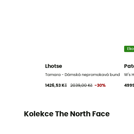
Eko
Lhotse
Pat
Tamara - Dámská nepromokavá bunda
W's 
1426,53 Kč
2039,00 Kč
-30%
4999
Kolekce The North Face