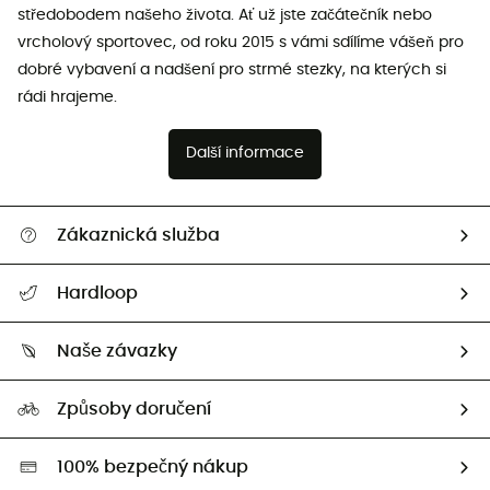
středobodem našeho života. Ať už jste začátečník nebo
vrcholový sportovec, od roku 2015 s vámi sdílíme vášeň pro
dobré vybavení a nadšení pro strmé stezky, na kterých si
rádi hrajeme.
Další informace
Zákaznická služba
Nápověda a kontakt
Hardloop
Sledovat zásilku
Kdo jsme?
Vrácení zboží a peněz
Naše závazky
HardGuides
Průvodce velikostmi
Naše stopa
Naši Ambasadoři
Způsoby doručení
Second hand
HardGreen
100% bezpečný nákup