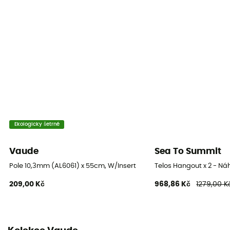
Ekologicky šetrné
Vaude
Sea To Summit
Pole 10,3mm (AL6061) x 55cm, W/Insert
Telos Hangout x 2 - Ná
209,00 Kč
968,86 Kč
1279,00 K