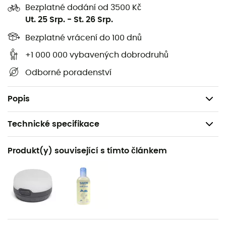
W/Insert je vhodný pro konstrukce o průměru 11 mm. S
Bezplatné dodání od 3500 Kč
Pole 11mm (AL6061) x 55cm, W/Insert bude výměna vaší
Ut. 25 Srp.
-
St. 26 Srp.
vadné části rychlá a jednoduchá!
Bezplatné vrácení do 100 dnů
Náhradní díl
+1 000 000 vybavených dobrodruhů
Rychlá a jednoduchá výměna
Odborné poradenství
Délka 55 cm
Vhodné pro konstrukce o průměru 11 mm
Popis
Technické specifikace
Název produktu
Produkt(y) související s tímto článkem
Pole 11mm AL6061 x 55cm
Vlastnosti
55 cm
Průměr oblouků