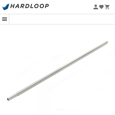
Letní akce 🔥 -5 % EXTRA při nákupu 2 produktů* s kódem
Summer5