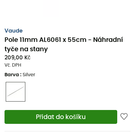
Vaude
Pole 11mm AL6061 x 55cm - Náhradní
tyče na stany
209,00 Kč
Vč. DPH
Barva
:
Silver
Přidat do košíku
Pole 11mm (AL6061) x 55cm
, W/Insert je
náhradní
oblouk
navržený značkou
Vaude
, ideální pro výměnu
zlomené konstrukce stanu
. Pole 11mm (AL6061) x 55cm,