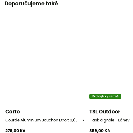
Doporučujeme také
Ekologicky šetrné
Corto
TSL Outdoor
Gourde Aluminium Bouchon Etroit 0,6L - Termoska
Flask à gnôle - Láhev
279,00 Kč
359,00 Kč