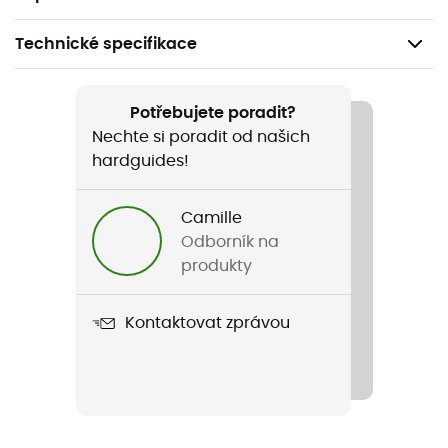
Technické specifikace
Doporučené pro
Běžné použití
Potřebujete poradit?
Nechte si poradit od našich
Pohlaví
hardguides!
Pánské / Dámské
Camille
Název produktu
Odborník na
Micro Hydro 200 mL
produkty
Label
Kontaktovat zprávou
Bluesign