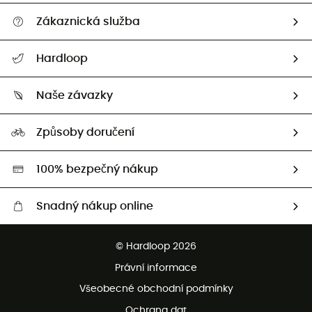
Zákaznická služba
Nápověda a kontakt
Hardloop
Sledovat zásilku
Kdo jsme?
Vrácení zboží a peněz
Naše závazky
HardGuides
Průvodce velikostmi
Naše stopa
Naši Ambasadoři
Způsoby doručení
Second hand
HardGreen
100% bezpečný nákup
Snadný nákup online
Bezplatné dodání od 3500 Kč
© Hardloop 2026
Bezplatné vrácení do 100 dnů
Právní informace
Bezplatná zákaznická služba
Všeobecné obchodní podmínky
Ochrana dat