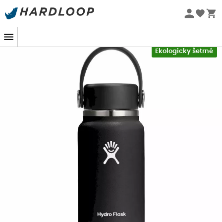
Letní akce 🔥 -5 % EXTRA při nákupu 2 produktů* s kódem
Summer5
-5% Extra - Kód Summer5
Ekologicky šetrné