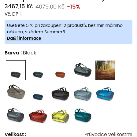
3467,15 Kč
4079,00 Kč
-15%
Vč. DPH
Ušetřete 5 % při zakoupení 2 produktů, bez minimálního
nákupu, s kódem Summer5.
Další informace
Barva
:
Black
Pro dobrodružství na jeden den nebo na cestu, která
bude trvat navždy, ať už míříte do Austrálie nebo do
Mercantour,
Transporter 65
od značky
Osprey
bude
věrným spojencem. Vyrobený z vysoce odolné a
vodoodpudivé tkaniny,
Transporter 65
je dostatečně
prostorný, aby pojal všechny vaše cestovní potřeby. Díky
Velikost
:
Průvodce velikostmi