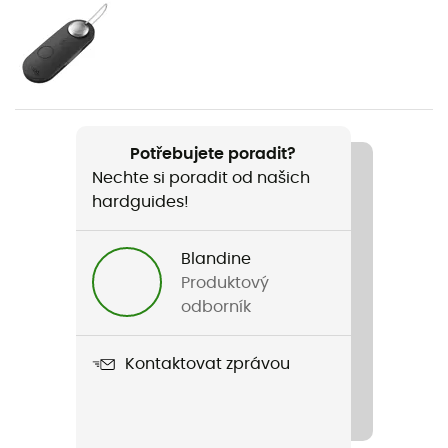
Pohlaví
Pánské / Dámské
Hmotnost
1 410 g
Potřebujete poradit?
Nechte si poradit od našich
Název produktu
hardguides!
Transporter 65
Nepromokavost
Blandine
Odpuzovač vody
Produktový
odborník
Šířka
36 cm
Kontaktovat zprávou
Délka v rozloženém stavu