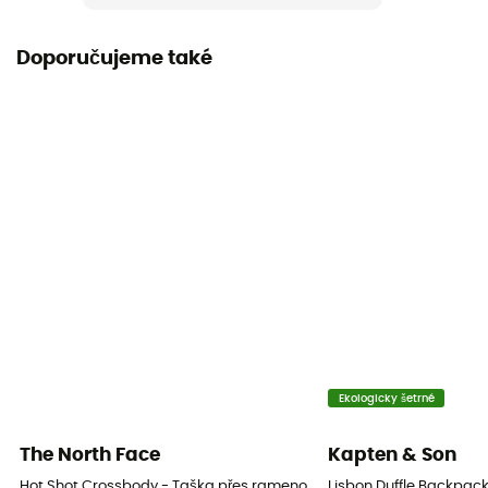
Label
Bluesign / Recyklované / Ekomateriál
Doporučujeme také
Ekologicky šetrné
The North Face
Kapten & Son
Hot Shot Crossbody - Taška přes rameno
Lisbon Duffle Backpac