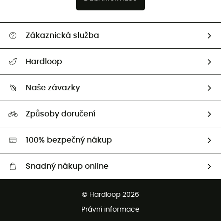
Zákaznická služba
Nápověda a kontakt
Hardloop
Sledovat zásilku
Kdo jsme?
Vrácení zboží a peněz
Naše závazky
HardGuides
Průvodce velikostmi
Naše stopa
Naši Ambasadoři
Způsoby doručení
Second hand
HardGreen
100% bezpečný nákup
Snadný nákup online
Bezplatné dodání od 3500 Kč
© Hardloop 2026
Bezplatné vrácení do 100 dnů
Právní informace
Bezplatná zákaznická služba