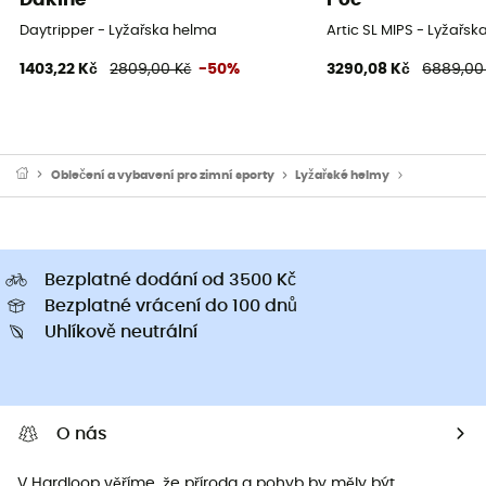
Daytripper - Lyžařska helma
Artic SL MIPS - Lyžařs
1403,22 Kč
2809,00 Kč
-50%
3290,08 Kč
6889,00
Oblečení a vybavení pro zimní sporty
Lyžařské helmy
Pánské Lyža
Bezplatné dodání od 3500 Kč
Bezplatné vrácení do 100 dnů
Uhlíkově neutrální
O nás
V Hardloop věříme, že příroda a pohyb by měly být