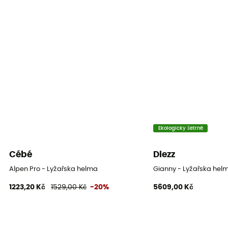
Zapínací systém
Nastavitelný řemínek
Vycpávka
Odnímatelné / Antibakteriální / Omyvatelné
Ventilation
Ajustable
Certifikace
Ekologicky šetrné
ASTM F 2040, CE EN 1077:2007 CLASS B
Cébé
Diezz
Alpen Pro - Lyžařska helma
Gianny - Lyžařska hel
1223,20 Kč
1529,00 Kč
-20%
5609,00 Kč