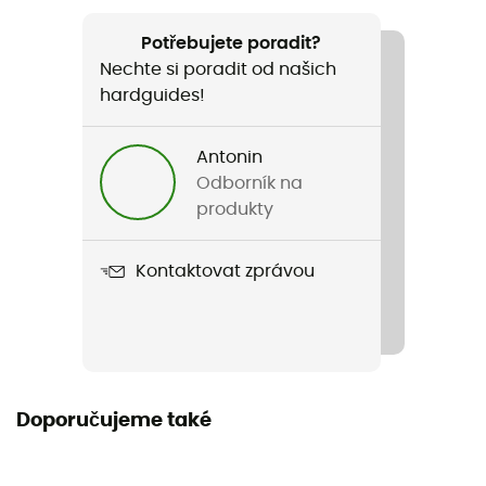
Doporučené pro
Alpské lyžování / Lyžování / Snowboard / Ski all
Potřebujete poradit?
mountain
Nechte si poradit od našich
hardguides!
Pohlaví
Pánské / Dámské
Antonin
Odborník na
Hmotnost
produkty
450 g
Kontaktovat zprávou
Název produktu
Altus MIPS EU
Použité technologie
Mips
Doporučujeme také
Konstrukce skořepiny
In Mold