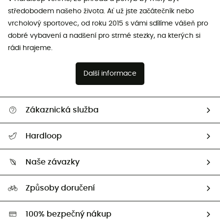
středobodem našeho života. Ať už jste začátečník nebo
vrcholový sportovec, od roku 2015 s vámi sdílíme vášeň pro
dobré vybavení a nadšení pro strmé stezky, na kterých si
rádi hrajeme.
Další informace
Zákaznická služba
Nápověda a kontakt
Hardloop
Sledovat zásilku
Kdo jsme?
Vrácení zboží a peněz
Naše závazky
HardGuides
Průvodce velikostmi
Naše stopa
Naši Ambasadoři
Způsoby doručení
Second hand
HardGreen
100% bezpečný nákup