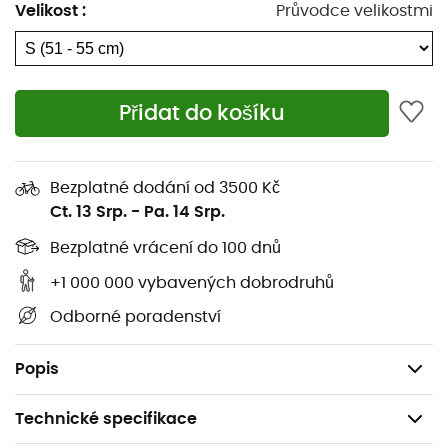
Velikost
:
Průvodce velikostmi
Otočné kolečko Vaporfit™ umožňuje optimalizovat
přizpůsobení nan na 270°
Odnímatelné ušní polštářky kompatibilní se
Přidat do košíku
zvukovými systémy
Vlastnosti
Bezplatné dodání od 3500 Kč
Systém řízení proudění vzduchu umožňuje jednou
Ct. 13 Srp.
-
Pa. 14 Srp.
rukou nastavit ventilační otvory
Bezplatné vrácení do 100 dnů
Antimikrobiální vložka Ionic+® reaguje na pot a
+1 000 000 vybavených dobrodruhů
omezuje vznik nepříjemných pachů
Odborné poradenství
10 ventilačních otvorů
Hmotnost (velikost M, MIPS® a bez MIPS®): 450 g
Popis
Technické specifikace