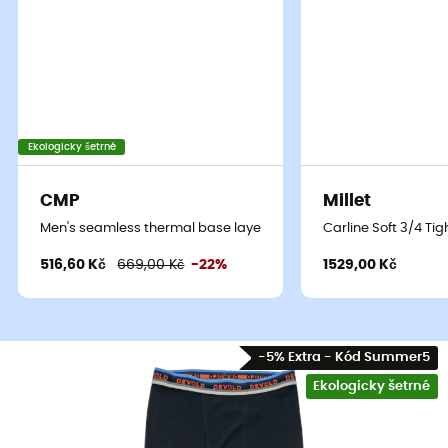
Ekologicky šetrné
CMP
Millet
Men's seamless thermal base layer t-shirt - Pánské funkční trik
Carline Soft 3/4 Tig
516,60 Kč
669,00 Kč
-22%
1529,00 Kč
-5% Extra - Kód Summer5
Ekologicky šetrné