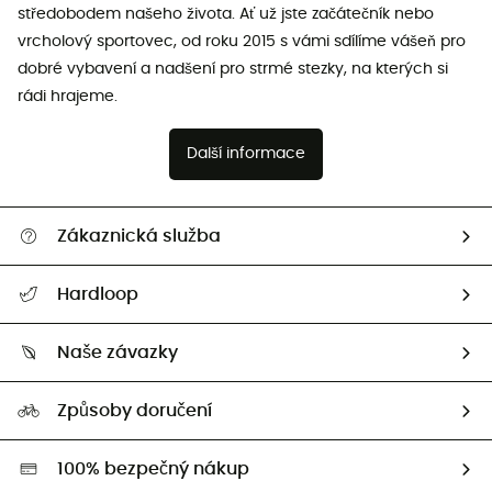
středobodem našeho života. Ať už jste začátečník nebo
vrcholový sportovec, od roku 2015 s vámi sdílíme vášeň pro
dobré vybavení a nadšení pro strmé stezky, na kterých si
rádi hrajeme.
Další informace
Zákaznická služba
Nápověda a kontakt
Hardloop
Sledovat zásilku
Kdo jsme?
Vrácení zboží a peněz
Naše závazky
HardGuides
Průvodce velikostmi
Naše stopa
Naši Ambasadoři
Způsoby doručení
Second hand
HardGreen
100% bezpečný nákup