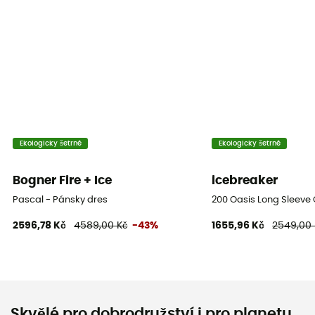
Ekologicky šetrné
Ekologicky šetrné
Bogner Fire + Ice
icebreaker
Pascal - Pánsky dres
200 Oasis Long Sleeve
2596,78 Kč
4589,00 Kč
-43%
1655,96 Kč
2549,00 
Skvělé pro dobrodružství i pro planetu…