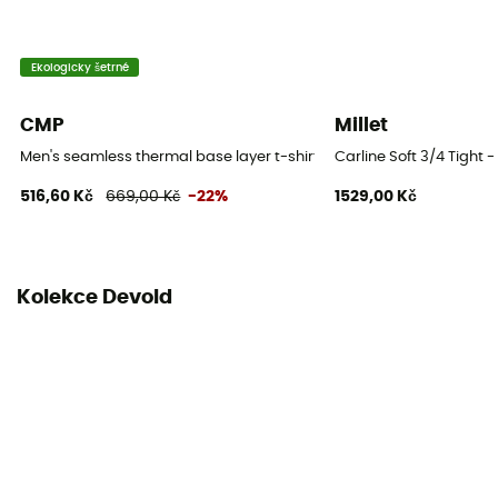
Ekologicky šetrné
CMP
Millet
Men's seamless thermal base layer t-shirt - Pánské funkční triko
Carline Soft 3/4 Tight -
516,60 Kč
669,00 Kč
-22%
1529,00 Kč
Kolekce Devold