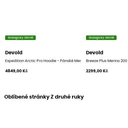
Ekologicky šetrné
Ekologicky šetrné
Devold
Devold
Expedition Arctic Pro Hoodie - Pánské Merinoové Trička
Breeze Plus Merino 200
4849,00 Kč
2299,00 Kč
Oblíbené stránky Z druhé ruky