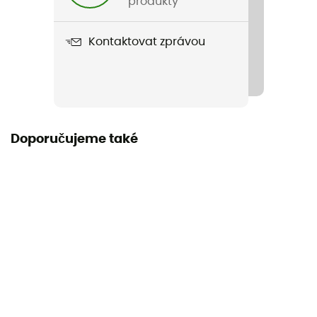
produkty
Label
Kontaktovat zprávou
Zaručený původ v Evropě
Doporučujeme také