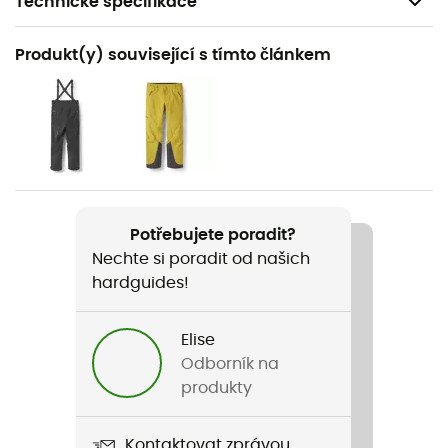
Technické specifikace
Doporučené pro
Produkt(y) související s tímto článkem
Pěší turistika / Trekking / Horolezectví
Pohlaví
Pánské
Hmotnost
200 g
Potřebujete poradit?
Nechte si poradit od našich
Název produktu
hardguides!
Latok Mountain GTX Jacket
Konstrukce oděvu
Elise
3 vrstvy
Odborník na
produkty
Membrána
Gore-Tex® Pro ePE 3L
Kontaktovat zprávou