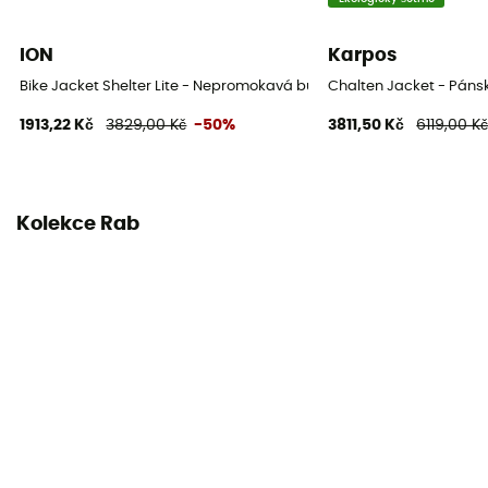
Label
ION
Karpos
Recyklované / PFC-Free
Bike Jacket Shelter Lite - Nepromokavá bunda
Chalten Jacket - Pán
Tepelná ochrana
1913,22 Kč
3829,00 Kč
-50%
3811,50 Kč
6119,00 K
Ne
Kapuce
Ano
Kolekce Rab
Kapsy
4 kieszeni
Materiály
[principale] 100 % Polyamide
Ventilační zipy
Ano