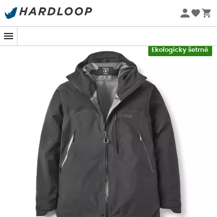
Letní akce 🔥 -5 % EXTRA při nákupu 2 produktů* s kódem
Summer5
-5% Extra - Kód Summer5
Ekologicky šetrné
Uprostřed hor, s větrem svištícím kolem uší a deštěm
bičujícím tvář, je
Latok Mountain GTX Jacket
od
Rab
vaším neochvějným spojencem. Navržena pro
neohrožené dobrodruhy, tato
pánská hardshell bunda
vás chrání před rozmary počasí s nepřekonatelnou
jistotou. Její třívrstvá membrána
Gore-Tex® Pro
, s
důmyslně rozloženou hmotností, zaručuje
odolnost
proti
oděru, aniž by zatěžovala váš výstup. Protože
koneckonců, bunda by vás měla chránit, ne zpomalovat!
S touto bundou se každá túra stává procházkou, i když