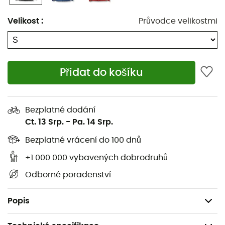
obousměrný se spodním drukem
Velikost
:
Průvodce velikostmi
Fleecem podšitý chránič brady pro větší pohodlí
Anatomicky tvarované rukávy pro volnost pohybu
a zvedání paží
Přidat do košíku
Prodloužené manžety s nastavením na suchý zip
pro lepší přizpůsobení
Bezplatné dodání
Dvojitě nastavitelný zadní lem vhodný pro použití s
Ct. 13 Srp.
-
Pa. 14 Srp.
rukavicemi
Bezplatné vrácení do 100 dnů
1 vnitřní kapsa na zip
+1 000 000 vybavených dobrodruhů
Integrovaný RECCO® reflektor: pasivní transpondér
Odborné poradenství
pro záchranáře v případě laviny nebo nouze venku
Hmotnost: 410 g
Popis